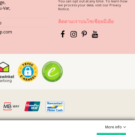
You can opt out at any time. To learn how
ge,
we process your data, visit our Privacy
u-Var,
Notice.
ติดตามเราบนโซเชียลมีเดีย
องคุณอย่างถูกวิธี เพราะเนื้อผ้าที่มีคุณภาพดี เป็นสิ่งจำเป็นและส่งผลต่อ
p
านๆ
hop.com
ื้นผิวที่มีลักษณะขรุขระ เช่น พื้นคอนกรีตหิน (ขอบสระว่ายน้ำ) หรือไม้
ผงซักฟอกที่มีความรุนแรง เช่น น้ำยาล้างคราบ แต่ให้ใช้ผลิตภัณฑ์
หรือสบู่อ่อน
กและชื้น ทำไม? เพราะงานพิมพ์และลวดลายที่อยู่บนชุดว่ายน้ำอาจ
ลุดได้ง่ายๆ นั่นเอง
จะเป็นเรื่องที่ยากขึ้น ที่สำคัญไม่ควรทำความสะอาดและหลีกเลี่ยงการแกะ
งประณีตเพื่อรีดน้ำส่วนเกินออก จากนั้นตากในที่ร่มและผึ่งลมให้แห้ง วิธี
ย
More info