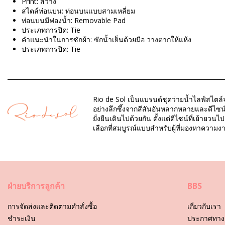
Print: สว่าง
สไตล์ท่อนบน: ท่อนบนแบบสามเหลี่ยม
ท่อนบนมีฟองน้ำ: Removable Pad
ประเภทการปิด: Tie
คำแนะนำในการซักผ้า: ซักน้ำเย็นด้วยมือ วางตากให้แห้ง
ประเภทการปิด: Tie
Origin: ผลิตในบราซิล
Bikini Top สีแดง Rio de Sol SPRING
Rio de Sol เป็นแบรนด์ชุดว่ายน้ำไลฟ์สไตล์จ
ส่วนประกอบ: 84% Biodegradable Nylon (AMNI SOUL ECO), 16% 
อย่างลึกซึ้งจากสีสันอันหลากหลายและดีไซน์
ซับใน: 84% Biodegradable Nylon (AMNI SOUL ECO), 16% Spand
ยั่งยืนเดินไปด้วยกัน ตั้งแต่ดีไซน์ที่เย้าย
ป้องกันรังสียูวี: UPF 50+
เลือกที่สมบูรณ์แบบสำหรับผู้ที่มองหาคว
แผนก: ผู้หญิง, Bikini Top
รวมแพ็คเกจ: 1 x Bikini Top (ไม่รวมอุปกรณ์เสริมอื่น ๆ)
HS CODE: 6112.41.0010
SKU: 1981125763
ฝ่ายบริการลูกค้า
BBS
EAN: XS (7899810420954), S (7899810420961), M (789981042
น้ำหนัก: 55g / 0.12lb / 1.94oz
การจัดส่งและติดตามคำสั่งซื้อ
เกี่ยวกับเรา
การพิมพ์ไม่ถูกต้องและอาจแตกต่างกันไปตามการตัด
ชําระเงิน
ประกาศทาง
การปรับแต่งภาพถ่าย