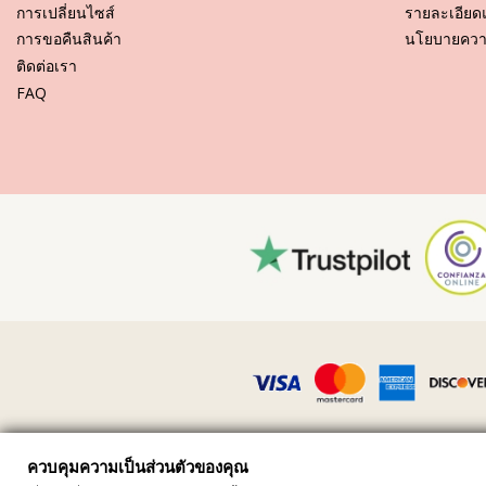
การเปลี่ยนไซส์
รายละเอียด
การขอคืนสินค้า
นโยบายความ
คำแนะนำในการดูแลสำหรับ: Rio de Sol Top Shimmer-D
ติดต่อเรา
คุณต้องการเพลิดเพลินไปกับชุดบิกินี่ที่ยังคงดูใหม่และมีสีสันสวยสดใส มากกว
FAQ
สีสันที่สวยสดใสของชุดบิกินี่ แม้จะพูดอย่างนี้ แต่จะทำอย่างไรล่ะ ให้ชุ
ประการแรก : หลีกเลี่ยงการนั่งบริเวณที่มีพื้นผิวขรุขระ เมื่อคุณต้องการท
(เศษไม้!) อาจทำให้เนื้อผ้าของชุดว่ายน้ำ ได้รับความเสียหายได้
ซักและทำความสะอาดอย่างไร? หลังจากการใช้งานทุกครั้ง ให้ล้างบิกินี่ในน
ทำความสะอาดผ้าที่มีความอ่อนโยน ที่ช่วยเพิ่มความอ่อนนุ่มของเนื้อผ้า
อย่าลืมนำชุดว่ายน้ำออกจากกระเป๋าชายหาดหรือกระเป๋าของคุณ อย่าปล่อ
เปลี่ยนสีได้นั่นเอง และถ้าหากชุดบิกินี่ของคุณประดับประดาไปด้วยหิน ไข่ม
หากชุดว่ายน้ำมีรอยเปื้อน ให้พยายามทำความสะอาด ขยี้หรือเช็ดในขณะที่
เกาหรือถูกแรงๆ เพราะจะเป็นการทำลายสีของชุดว่ายน้ำ แน่นอนว่า การเข้
ทำอย่างไรให้ชุดว่ายน้ำแห้ง? ไม่แนะนำให้ตากแดด แต่ให้ใช้ผ้าขนหนูช่วยซั
การนี้จะช่วยถนอมสีผ้า และไม่ทำให้สีซีดจางเร็ว
วิธีการกำจัดเม็ดทรายและสิ่งสกปรกขนาดเล็กที่ฝังอยู่ในเนื้อผ้าของชุดว่ายน
ควบคุมความเป็นส่วนตัวของคุณ