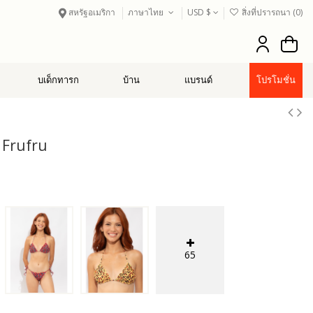
สหรัฐอเมริกา
ภาษาไทย
USD $
สิ่งที่ปรารถนา (
0
)
บเด็กทารก
บ้าน
แบรนด์
โปรโมชั่น
 Frufru
65