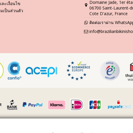
Domaine Jade, 1er éta
และเงื่อนไข
คำแนะนำในการล้างและดูแล
06700 Saint-Laurent-d
เป็นส่วนตัว
esejo Frufru
Cote D'azur, France
่าหนึ่งฤดูกาลใช่หรือ? ถ้าเป็นเช่นนั้น คุณต้องเรียนรู้วิธีการดูแลชุดบิกินี่ข
ติดต่อเราผ่าน WhatsAp
ดบิกินี่มีอายุในการใช้งานที่ยาวนานขึ้น ยังคงดูใหม่และมีสีสันที่สวยสดใสไปน
info@brazilianbikinis
ี่จะนั่งหรือนอน –ได้โปรดใช้ผ้าขนหนูรองพื้นก่อนทุกครั้ง เพราะการสัมผัสกับพ
้ำที่สะอาดและไม่เค็ม ซึ่งเราแนะนำให้คุณล้างมือก่อนด้วยทุกครั้ง อย่าใช้
และไม่ทำลายเนื้อผ้า อย่างเช่น ผลิตภัณฑ์ทำความสะอาดชุดว่ายน้ำโดยเฉพาะ 
ยให้ชุดว่ายน้ำเปียกเป็นเวลานาน โดยเฉพาะการพับชุดในขณะที่ชุดยังเปีย
ุกหรือการเย็บจีบ ให้คุณหลีกเลี่ยงการถูกแรงๆ หรือดึง เพราะวัสดุเหล่านี้จะห
ชุดว่ายน้ำยังเปียกอยู่ เพราะเมื่อรอยเปื้อนนั้นแห้งแล้ว การทำความสะอาด
าร้านซักแห้งเป็นวิธีการดีที่สุดสำหรับคุณ
บน้ำ ซึ่งวิธีการคือ นำชุดว่ายน้ำหรือบิกินี่วางลงบนผ้าขนหนู แล้วม้วนอย่า
้ำ ให้ใช้วิธีการเป่าออกด้วยเครื่องเป่าผม และให้ใช้ลมเย็น เท่านี้ก็เรียบร้อ