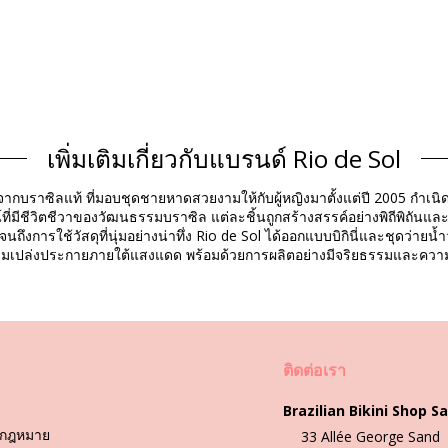
เพิ่มเติมเกี่ยวกับแบรนด์ Rio de Sol
ส่วนประกอบ
ากบราซิลแท้ ที่มอบชุดชายหาดสวยงามให้กับผู้หญิงมาตั้งแต่ปี 2005 กำเนิดจ
Spandex (LYCRA) - OEKO-TEX - Chlorine Resistant
ที่มีชีวิตชีวาของวัฒนธรรมบราซิล แต่ละชิ้นถูกสร้างสรรค์อย่างพิถีพิถันแล
ex (LYCRA) - OEKO-TEX - Chlorine Resistant
วนไปจนถึงการใช้วัสดุที่นุ่มอย่างน่าทึ่ง Rio de Sol ได้ออกแบบบิกินี่และชุด
ามงามเปล่งประกายภายใต้แสงแดด พร้อมด้วยการผลิตอย่างมีจริยธรรมและค
ข้อมูลผลิตภัณฑ์
ติดต่อเรา
0855), L (7899810420848), XL (7899810420732)
Brazilian Bikini Shop Sa
กฎหมาย
33 Allée George Sand