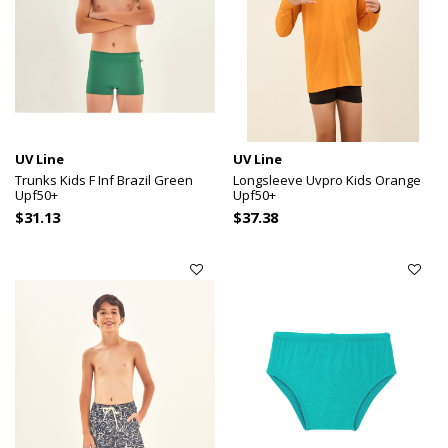
UV Line
UV Line
Trunks Kids F Inf Brazil Green
Longsleeve Uvpro Kids Orange
Upf50+
Upf50+
$31.13
$37.38