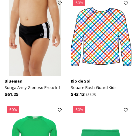
-50%
Blueman
Rio de Sol
Sunga Army Glorioso Preto Inf
Square Rash-Guard Kids
$61.25
$43.13
$86.25
-50%
-50%