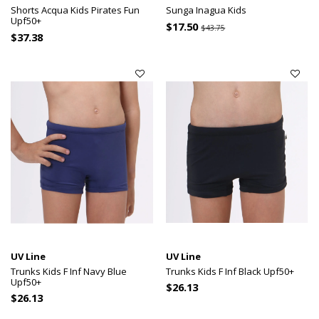
Shorts Acqua Kids Pirates Fun
Sunga Inagua Kids
Upf50+
$17.50
$43.75
$37.38
UV Line
UV Line
Trunks Kids F Inf Navy Blue
Trunks Kids F Inf Black Upf50+
Upf50+
$26.13
$26.13