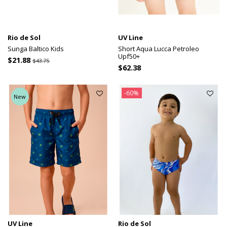
Rio de Sol
UV Line
Sunga Baltico Kids
Short Aqua Lucca Petroleo
Upf50+
$21.88
$43.75
$62.38
-60%
New
UV Line
Rio de Sol