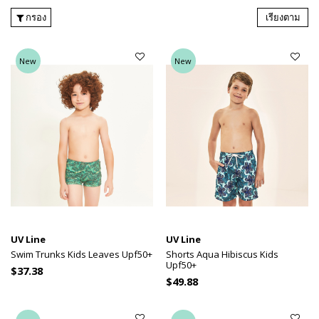
กรอง
เรียงตาม
New
New
UV Line
UV Line
Swim Trunks Kids Leaves Upf50+
Shorts Aqua Hibiscus Kids
Upf50+
$37.38
$49.88