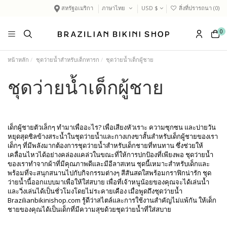
สหรัฐอเมริกา
ภาษาไทย
USD $
สิ่งที่ปรารถนา (
0
)
0
หน้าหลัก
ชุดว่ายน้ำสำหรับเด็กทารก
ชุดว่ายน้ำเด็กผู้ชาย
ชุดว่ายน้ำเด็กผู้ชาย
เด็กผู้ชายตัวเล็กๆ ทำมาเพื่ออะไร? เพื่อเสียงหัวเราะ ความซุกซน และบ่ายวัน
หยุดสุดชิลข้างสระน้ำในชุดว่ายน้ำและกางเกงขาสั้นสำหรับเด็กผู้ชายของเรา
เด็กๆ ที่มีพลังมากต้องการชุดว่ายน้ำสำหรับเด็กชายที่ทนทาน ซึ่งช่วยให้
เคลื่อนไหวได้อย่างคล่องแคล่วในขณะที่ให้การปกป้องที่เพียงพอ ชุดว่ายน้ำ
ของเราทำจากผ้าที่มีคุณภาพดีและมีอีลาสเทน ชุดนี้เหมาะสำหรับเด็กและ
พร้อมที่จะสนุกสนานไปกับกิจกรรมต่างๆ สีสันสดใสพร้อมกราฟิกน่ารัก ชุด
ว่ายน้ำนี้ออกแบบมาเพื่อให้ใส่สบาย เพื่อที่เจ้าหนูน้อยของคุณจะได้เล่นน้ำ
และวิ่งเล่นได้เป็นชั่วโมงโดยไม่ระคายเคือง เมื่อพูดถึงชุดว่ายน้ำ
Brazilianbikinishop.com รู้ดีว่าสไตล์และการใช้งานสำคัญไม่แพ้กัน ให้เด็ก
ชายของคุณได้เป็นเด็กที่มีความสุขด้วยชุดว่ายน้ำที่ใส่สบาย