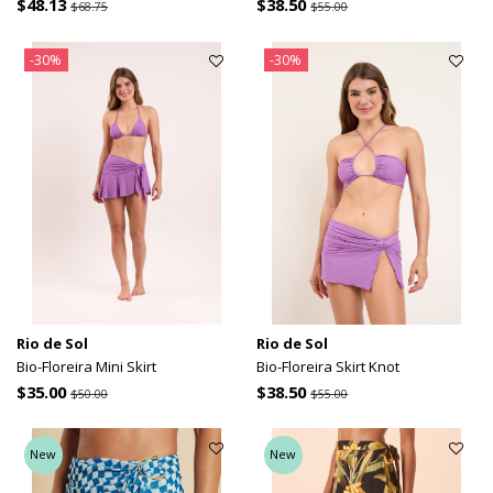
$48.13
$38.50
$68.75
$55.00
-30%
-30%
Rio de Sol
Rio de Sol
Bio-Floreira Mini Skirt
Bio-Floreira Skirt Knot
$35.00
$38.50
$50.00
$55.00
New
New