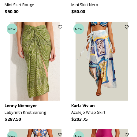
Mini Skirt Rouge
Mini Skirt Nero
$50.00
$50.00
New
New
Lenny Niemeyer
Karla Vivian
Labyrinth Knot Sarong
Azulejo Wrap Skirt
$287.50
$203.75
New
New