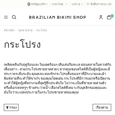
สหรัฐอเมริกา
ภาษาไทย
USD $
สิ่งที่ปรารถนา (
0
)
0
หน้าหลัก
ชุดชายหาด
กระโปรง
กระโปรง
เพลิดเพลินกับฤดูร้อนและวันแดดร้อนๆ เดินเล่นริมทะเล ผ่อนคลายในคาเฟ่กับ
เพื่อนสาว - สวมกระโปรงชายหาดสวยๆ หากคุณชอบสไตล์ที่เป็นผู้หญิงและมี
ประกายระยิบระยับ คุณคงจะหลงรักกระโปรงสั้นของเราที่มีระบายและผ้า
พิมพ์ลายที่จะทำให้ขาเก๋ๆ ของคุณโดดเด่น กระโปรงที่มีการแยกหรือเปิดงาน
จะทำให้ผู้หญิงที่สง่างามที่สุดรู้สึกประทับใจ ไม่ว่าจะเป็นที่ชายหาดส่วนตัว
หรือค็อกเทลหรูๆ ข้างสระว่ายน้ำ เลือกสไตล์ที่เหมาะกับบุคลิกของคุณและ
มั่นใจว่าจะเปล่งประกายในกระโปรงชายหาดของคุณ!
กรอง
เรียงตาม