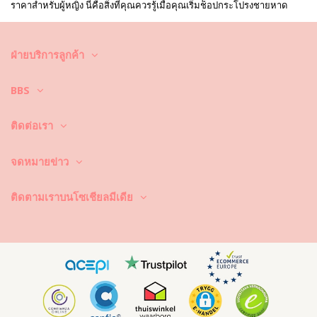
ราคาสำหรับผู้หญิง นี่คือสิ่งที่คุณควรรู้เมื่อคุณเริ่มช็อปกระโปรงชายหาด
สำหรับผู้หญิง
เลือกกระโปรงชายหาดตามการตัดเย็บ
ฝ่ายบริการลูกค้า
ในขณะที่คุณพิจารณาตัวเลือก ให้คิดถึงการตัดเย็บก่อน คุณอาจเริ่มด้วย
BBS
กระโปรงผ้าคลุมชายหาด กระโปรงแบบคลุมทับนี้เป็นสัญลักษณ์สำหรับผู้หญิง
เป็นอย่างมาก มันทำงานได้ดีโดยเฉพาะกับชุดว่ายน้ำเพราะช่วยให้ถอดได้
ง่าย นี่คือเหตุผลที่การตัดเย็บแบบนี้เข้ากันได้ดีกับบิกินีบราซิลรุ่นต่าง ๆ ที่มี
ติดต่อเรา
โครงลวด พวกมันถอดได้ง่ายสำหรับการว่ายน้ำอย่างรวดเร็ว อย่างไรก็ตาม มี
หลายประเภทของผ้าคลุม คุณอาจพิจารณากระโปรงแพรีโอ – (ผ้าพันรอบ)
กระโปรงซารองชายหาดจะผูกด้านหน้า นอกจากนี้ กระโปรงแพรีโอจะถูกตัด
จดหมายข่าว
แบบไม่สมมาตร ลุครูปแบบไม่สมมาตรนี้เป็นโครงร่างที่ดูดีสำหรับทุกคน คุณ
อาจอยากพิจารณาองค์ประกอบตกแต่งเพิ่มเติมสำหรับการตัดเย็บ กระโปรง
ชีฟองหรือลินินอาจมาพร้อมลูกไม้เพิ่มเติม กระโปรงชายหาดถักโครเชต์จะมี
ติดตามเราบนโซเชียลมีเดีย
การตัดเย็บที่โดดเด่นยิ่งขึ้น โครเชต์มีลักษณะคล้ายตาข่ายเล็กน้อย ซึ่งสร้าง
โครงร่างที่โดดเด่นซึ่งคุณอาจพบว่าเป็นที่ถูกใจเป็นพิเศษ
ดูรูปแบบและสีสำหรับชุดของคุณ
อีกส่วนสำคัญของการเลือกแบบที่ถูกต้องคือรูปแบบและสี การตัดเย็บสามารถ
เสริมรูปร่างของคุณได้ แต่สไตล์ถูกกำหนดโดยรูปลักษณ์ เริ่มจากสี พวกมันมี
ตั้งแต่สีน้ำเงินถึงสีทอง สิ่งที่เช่นสีเหลืองจะเป็นตัวเลือกที่ยอดเยี่ยมสำหรับโทน