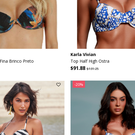
Karla Vivian
ina Brinco Preto
Top Half High Ostra
$91.88
$131.25
-20%