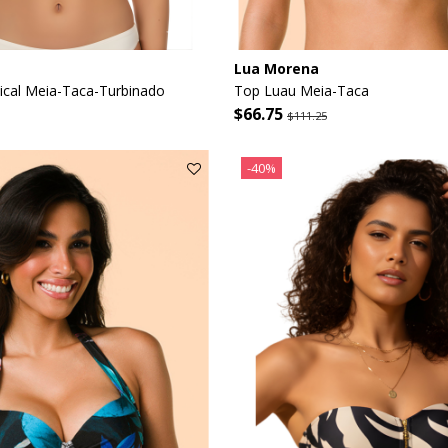
Lua Morena
ical Meia-Taca-Turbinado
Top Luau Meia-Taca
$66.75
$111.25
-40%