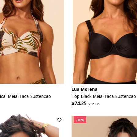
Lua Morena
ical Meia-Taca-Sustencao
Top Black Meia-Taca-Sustencao
$74.25
$123.75
-30%