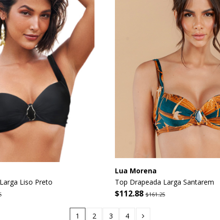
Lua Morena
arga Liso Preto
Top Drapeada Larga Santarem
$112.88
5
$161.25
1
2
3
4