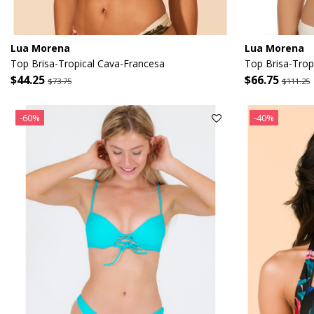
Lua Morena
Lua Morena
Top Brisa-Tropical Cava-Francesa
Top Brisa-Trop
$44.25
$66.75
$73.75
$111.25
-60%
-40%