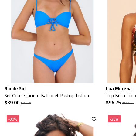
Rio de Sol
Lua Morena
Set Cotele-Jacinto Balconet-Pushup Lisboa
Top Brisa-Trop
$39.00
$96.75
$97.50
$161.25
-30%
-30%