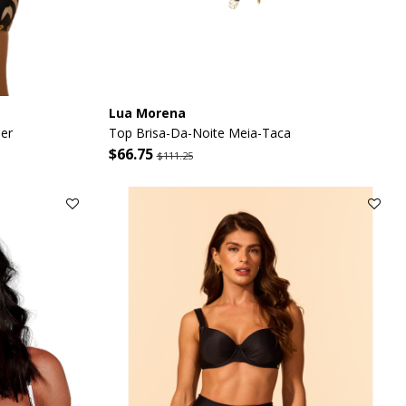
Lua Morena
er
Top Brisa-Da-Noite Meia-Taca
$66.75
$111.25