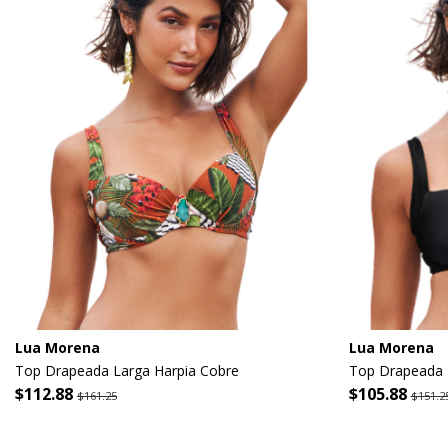
Lua Morena
Lua Morena
Top Drapeada Larga Harpia Cobre
Top Drapeada L
$112.88
$105.88
$161.25
$151.2