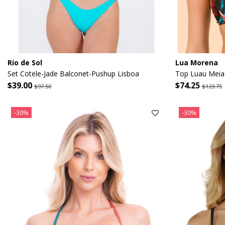
Rio de Sol
Lua Morena
Set Cotele-Jade Balconet-Pushup Lisboa
Top Luau Meia
$39.00
$74.25
$97.50
$123.75
-30%
-30%