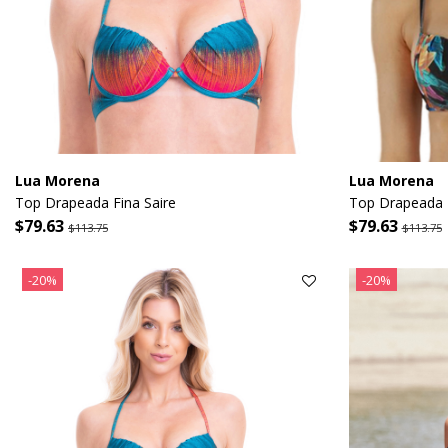
Lua Morena
Lua Morena
Top Drapeada Fina Saire
Top Drapeada F
$79.63
$79.63
$113.75
$113.75
-20%
-20%