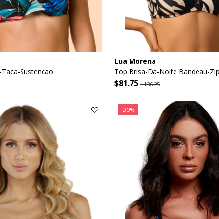
Lua Morena
-Taca-Sustencao
Top Brisa-Da-Noite Bandeau-Zip
$81.75
$136.25
-30%