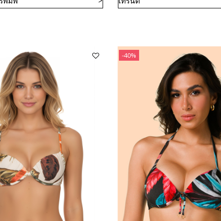
พิมพ์
เทรนด์
-40%