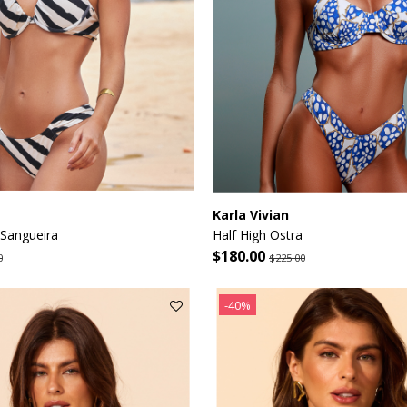
Karla Vivian
Sangueira
Half High Ostra
$180.00
0
$225.00
-40%