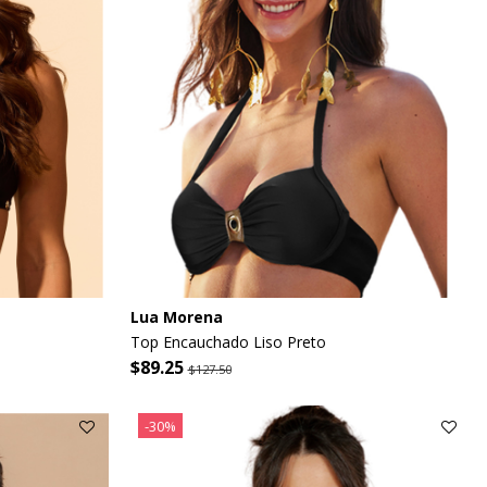
Lua Morena
Top Encauchado Liso Preto
$89.25
$127.50
-30%