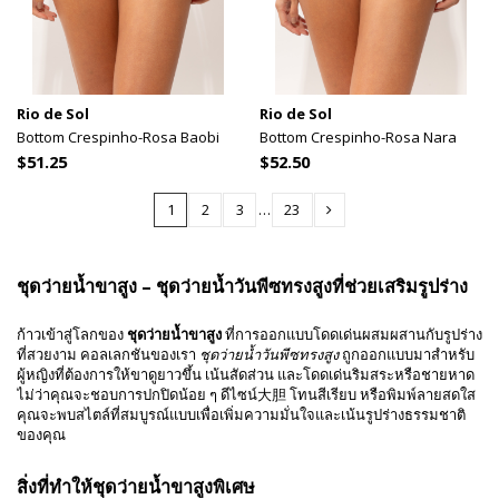
Rio de Sol
Rio de Sol
Bottom Crespinho-Rosa Baobi
Bottom Crespinho-Rosa Nara
$51.25
$52.50
1
2
3
…
23
ชุดว่ายน้ำขาสูง – ชุดว่ายน้ำวันพีซทรงสูงที่ช่วยเสริมรูปร่าง
ก้าวเข้าสู่โลกของ
ชุดว่ายน้ำขาสูง
ที่การออกแบบโดดเด่นผสมผสานกับรูปร่าง
ที่สวยงาม คอลเลกชันของเรา
ชุดว่ายน้ำวันพีซทรงสูง
ถูกออกแบบมาสำหรับ
ผู้หญิงที่ต้องการให้ขาดูยาวขึ้น เน้นสัดส่วน และโดดเด่นริมสระหรือชายหาด
ไม่ว่าคุณจะชอบการปกปิดน้อย ๆ ดีไซน์大胆 โทนสีเรียบ หรือพิมพ์ลายสดใส
คุณจะพบสไตล์ที่สมบูรณ์แบบเพื่อเพิ่มความมั่นใจและเน้นรูปร่างธรรมชาติ
ของคุณ
สิ่งที่ทำให้ชุดว่ายน้ำขาสูงพิเศษ