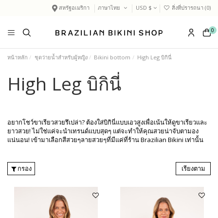
สหรัฐอเมริกา
ภาษาไทย
USD $
สิ่งที่ปรารถนา (
0
)
0
หน้าหลัก
ชุดว่ายน้ำสำหรับผู้หญิง
Bikini bottom
High Leg บิกินี่
High Leg บิกินี่
อยากโชว์ขาเรียวสวยรึเปล่า? ต้องใส่บิกินี่แบบเอวสูงเพื่อเน้นให้ดูขาเรียวและ
ยาวสวย! ไม่ใช่แค่จะนำเทรนด์แบบสุดๆ แต่จะทำให้คุณสวยน่าจับตามอง
แน่นอน! เข้ามาเลือกสีสวยๆลายสวยๆที่มีแค่ที่ร้าน Brazilian Bikini เท่านั้น
กรอง
เรียงตาม