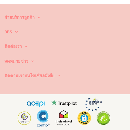
ชุดว่ายน้ำขาสูงหรือทรงสูงกลับมาเป็นที่นิยมอย่างมากในแฟชั่นชุดว่ายน้ำ
โดยมีลักษณะเด่นคือขอบชุดที่สูงขึ้นบริเวณสะโพก ช่วยให้ขาดูยาวขึ้นและ
ฝ่ายบริการลูกค้า
ทำให้รูปร่างด้านหลังดูสวยงาม แตกต่างจากชุดทรงต่ำหรือแบบปกติ ชุดขาสูง
เหมาะสำหรับผู้ที่ต้องการรูปร่างที่โดดเด่น ขอบข้างลึกหรือขอบขาสูงที่เกือบ
ถึงต้นขา ชุดวันพีซเหล่านี้มอบความกล้าและสไตล์เหนือกาลเวลา
BBS
นอกจากจะทันสมัยแล้ว การตัดเย็บยังเหมาะกับทุกรูปร่าง ผู้หญิงที่มีขาสั้นจะ
ติดต่อเรา
ได้ประโยชน์จากเส้นสายที่ยาวขึ้น ผู้ที่ชอบความปกปิดด้านหลังแบบ
“cheeky” จะชื่นชอบความสูงของสะโพก และหากคุณต้องการให้ลำตัวดูยาว
ขึ้น
ชุดวันพีซขาสูง
จะช่วยเพิ่มสมดุลและสัดส่วนได้อย่างสวยงาม
จดหมายข่าว
ดีไซน์ ลายพิมพ์ และคุณสมบัติของผ้า
ติดตามเราบนโซเชียลมีเดีย
ชุด
วันพีซทรงสูง
ของเรามีให้เลือกหลากหลายสี เนื้อผ้า และการตัดเย็บ นี่คือ
สิ่งที่คุณจะได้รับ:
คุณภาพผ้า:
ผ้าเนื้อยืด เช่น ไนลอนและอีลาสเทน โอบรับรูปร่างแต่ยัง
ให้ความคล่องตัว แห้งเร็วและทนคลอรีนสำหรับการสวมใส่ยาวนาน
ลายพิมพ์และแพทเทิร์น:
ตั้งแต่ดอกไม้เขตร้อน ลายเรขาคณิต ลายสัตว์