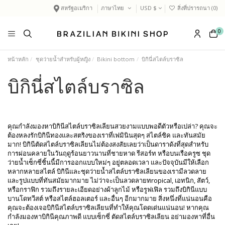
สหรัฐอเมริกา
ภาษาไทย
USD $
สิ่งที่ปรารถนา (
0
)
0
หน้าหลัก
ชุดว่ายน้ำสำหรับผู้หญิง
Bikini bottom
บิกินี่สไตล์บราซิล
บิกินี่สไตล์บราซิล
คุณกำลังมองหาบิกินีสไตล์บราซิลเลียนสวยงามแบบพอดีตัวหรือเปล่า? คุณจะ
ต้องหลงรักบิกินีทองและสตริงของเราที่เฟมินินสุดๆ สไตล์ชิค และทันสมัย
มาก! บิกินีตัดสไตล์บราซิลเลียนไม่ต้องสงสัยเลยว่าเป็นดาราดังที่สุดสำหรับ
การผ่อนคลายในวันฤดูร้อนยาวนานที่ชายหาด รีสอร์ท หรือบนเรือครูซ ชุด
ว่ายน้ำเซ็กซี่ชิ้นนี้มีการออกแบบใหม่ๆ อยู่ตลอดเวลา และปัจจุบันมีให้เลือก
หลากหลายสไตล์ บิกินีและชุดว่ายน้ำสไตล์บราซิลเลียนของเรามีลวดลาย
และรูปแบบที่ทันสมัยมากมาย ไม่ว่าจะเป็นลวดลายทropical, เอทนิก, สัตว์,
หรือกราฟิก รวมถึงรายละเอียดอย่างผ้าลูกไม้ หรือรูฟเฟิล รวมถึงบิกินีแบบ
บานโดทวีสต์ หรือสไตล์ฮอลเตอร์ และอื่นๆ อีกมากมาย สิ่งหนึ่งที่แน่นอนคือ
คุณจะต้องเจอบิกินีสไตล์บราซิลเลียนที่ทำให้คุณโดดเด่นแน่นอน! หากคุณ
กำลังมองหาบิกินีคุณภาพดี แบบเซ็กซี่ ตัดสไตล์บราซิลเลียน อย่ามองหาที่อื่น