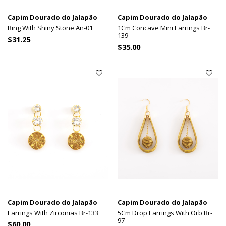
Capim Dourado do Jalapão
Capim Dourado do Jalapão
Ring With Shiny Stone An-01
1Cm Concave Mini Earrings Br-
139
$31.25
$35.00
Capim Dourado do Jalapão
Capim Dourado do Jalapão
Earrings With Zirconias Br-133
5Cm Drop Earrings With Orb Br-
97
$60.00