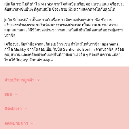
เป็นต้น รวมไปถึงกำไล Mishky จากโคลัมเบีย สร้อยคอ แหวน และเครื่องประ
ดับแนวแฟชันอื่นๆ ที่ดูทันสมัย ซึ่งจะช่วยเพิ่มความแตกต่างให้กับคุณได้
João Sebastião เป็นแบรนด์เครื่องประดับของประเทศบราซิล ซึ่งการ
สร้างสรรค์ของเราส่งเสริมวัฒนธรรมของประเทศ เป็นความงดงาม ความ
สนุกสนานและวิถีชีวิตของประชากรและเหนือสิ่งอื่นใดคือเสน่ห์ของหญิงชาว
บราซิล
เครื่องประดับทำมือจากละตินอเมริกา เช่น กำไลสไตล์บราซิล Hipanema,
กำไล Mishky จากโคลอมเบีย, ริบบิ้น Senhor do Bonfim จากบราซิล, สร้อย
คอ, แหวน และเครื่องประดับแฟชั่นที่กำลังมาแรงอื่น ๆ ที่จะเพิ่มความแปลก
ใหม่ให้กับลุครูปลักษณ์ของคุณ
กำไล
ฝ่ายบริการลูกค้า
กำไลสวย ๆ ชิ้นงานทำมือจากบราซิล โคลอมเบีย และประเทศอื่น ๆ จะช่วย
BBS
เติมลุคที่แปลกใหม่ให้กับชุดซัมเมอร์ของคุณ! ชมคอลเลกชันสุดน่าทึ่งของ
เรา!
ติดต่อเรา
เครื่องประดับมักเติมอารมณ์พิเศษให้กับชุดใด ๆ ได้เสมอ เมื่อรวมเข้ากับชุด
ลำลอง อาจสร้างลุคค็อกเทลที่สมบูรณ์แบบได้ คอลเลกชันกำไลสไตล์ลาตินอ
เมริกาของเรามีหลากหลาย เหมาะกับทุกโอกาส ตัวเลือกมากมายและแต่ละ
จดหมายข่าว
ชิ้นทำได้สวยงาม เกือบทั้งหมดทำด้วยมือ — และนั่นคือสิ่งที่ทำให้แต่ละชิ้น