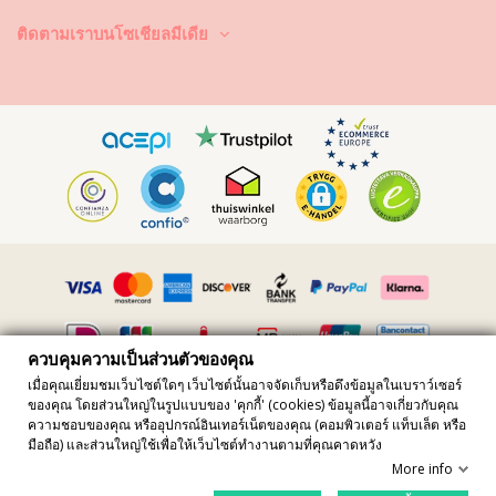
โดดเด่น พวกมันมีให้เลือกเกือบทุกสีที่คุณจินตนาการได้ และมีหลายสไตล์
บางอันประดับด้วยลูกปัด บางอันทำด้วยหนัง คุณจะพบเปลือกหอยเล็ก ๆ พู่
ติดตามเราบนโซเชียลมีเดีย
คริสตัล ลวดลายชาติพันธุ์ บางชิ้นตกแต่งอย่างหรู บางชิ้นเรียบง่าย บนเว็บไซต์
Brazilian Bikini Shop คุณจะพบชิ้นสวยจาก Hipanema, Mishky, Key
Design หรือ João Sebastião บางชิ้นเป็นสไตล์บังเกิล บางชิ้นใช้การผูกปม
หรือปิดล็อกด้วยแม่เหล็ก แม่เหล็กแข็งแรงมาก และกำไลไม่เปิดหรือหลุด ลอง
ซื้อกำไลของเราอันหนึ่งแล้วรับบรรยากาศซัมเมอร์!
ต่างหู
ต่างหูสวย ๆ พร้อมบรรยากาศชาติพันธุ์แบบนุ่มนวล! ชมคอลเลกชันของเราที่
จะพาคุณไปท่องเที่ยวห่างไกลถึงบราซิลหรือโคลอมเบีย และทำให้คุณรู้สึก
สวยแบบสาวละตินอเมริกา!
ต่างหูเป็นเครื่องประดับหูผู้หญิงมายาวนานนับพันปี และยังคงเป็นที่นิยมเสมอ!
ควบคุมความเป็นส่วนตัวของคุณ
บนเว็บไซต์ Brazilian Bikini Shop คุณจะพบต่างหูจากดีไซเนอร์ละติน
เมื่อคุณเยี่ยมชมเว็บไซต์ใดๆ เว็บไซต์นั้นอาจจัดเก็บหรือดึงข้อมูลในเบราว์เซอร์
อเมริกา ชิ้นงานเฉพาะตัวเติมจิตนาการถึงต้นกำเนิดวัฒนธรรมของพวกเขา
ของคุณ โดยส่วนใหญ่ในรูปแบบของ 'คุกกี้' (cookies) ข้อมูลนี้อาจเกี่ยวกับคุณ
All prices include vat · VAT Number FR36509778270 · All rights
ต่างหูทั้งหมดนั้นแสดงความเป็นผู้หญิงและมีสไตล์ พวกมันมาในสีทองหรือสี
ความชอบของคุณ หรืออุปกรณ์อินเทอร์เน็ตของคุณ (คอมพิวเตอร์ แท็บเล็ต หรือ
reserved ©20223
เงิน และมักประดับด้วยขนนกและลูกปัด ธรรมชาติเป็นธีมที่ได้รับความนิยม
มือถือ) และส่วนใหญ่ใช้เพื่อให้เว็บไซต์ทำงานตามที่คุณคาดหวัง
Site protected by reCAPTCHA.
Privacy
-
Terms
ในหมวดดีไซเนอร์ต่างหู เพราะคนในละตินอเมริการู้สึกผูกพันกับธรรมชาติ
More info
คุณจะพบแบบที่ได้แรงบันดาลใจจากมหาสมุทร ชายหาด หรือรากฐานพื้น
ควบคุมความเป็นส่วนตัวของคุณ
เมือง ในแบบของเราคุณจะพบผลงานจาก Anni Jürgenson, Hipanema,