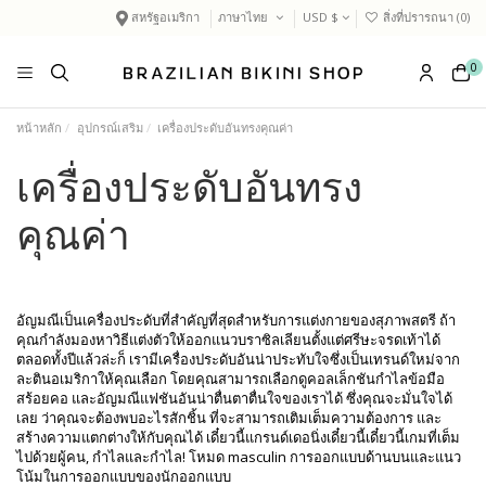
สหรัฐอเมริกา
ภาษาไทย
USD $
สิ่งที่ปรารถนา (
0
)
0
หน้าหลัก
อุปกรณ์เสริม
เครื่องประดับอันทรงคุณค่า
เครื่องประดับอันทรง
คุณค่า
อัญมณีเป็นเครื่องประดับที่สำคัญที่สุดสำหรับการแต่งกายของสุภาพสตรี ถ้า
คุณกำลังมองหาวิธีแต่งตัวให้ออกแนวบราซิลเลียนตั้งแต่ศรีษะจรดเท้าได้
ตลอดทั้งปีแล้วล่ะก็ เรามีเครื่องประดับอันน่าประทับใจซึ่งเป็นเทรนด์ใหม่จาก
ละตินอเมริกาให้คุณเลือก โดยคุณสามารถเลือกดูคอลเล็กชันกำไลข้อมือ
สร้อยคอ และอัญมณีแฟชันอันน่าตื่นตาตื่นใจของเราได้ ซึ่งคุณจะมั่นใจได้
เลย ว่าคุณจะต้องพบอะไรสักชิ้น ที่จะสามารถเติมเต็มความต้องการ และ
สร้างความแตกต่างให้กับคุณได้ เดี๋ยวนี้แกรนด์เดอนิ่งเดี๋ยวนี้เดี๋ยวนี้เกมที่เต็ม
ไปด้วยผู้คน, กำไลและกำไล! โหมด masculin การออกแบบด้านบนและแนว
โน้มในการออกแบบของนักออกแบบ