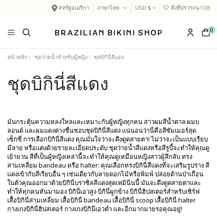
สหรัฐอเมริกา
ภาษาไทย
USD $
สิ่งที่ปรารถนา (
0
)
0
หน้าหลัก
ชุดว่ายน้ำสำหรับผู้หญิง
ชุดบิกินี่สีแดง
ชุดบิกินี่สีแดง
มันกระตุ้นความหลงใหลและเหมาะกับผู้หญิงทุกคน สาวผมสีน้ำตาล ผมบ
ลอนด์ และผมแดงต่างชื่นชอบชุดบิกินี่สีแดง แน่นอนว่านี่คือสีซัมเมอร์สุด
เซ็กซี่ การเลือกบิกินี่สีแดง คุณมั่นใจว่าจะดึงดูดสายตา! ไม่ว่าจะเป็นแบบเรียบ
มีลาย หรือแต่งด้วยรายละเอียดประดับ ชุดว่ายน้ำสีแดงหรือสีรูบี้จะทำให้คุณดู
เย้ายวน สีที่เป็นผู้หญิงเหล่านี้จะทำให้คุณดูเหมือนหญิงสาวผู้ลึกลับ ทรง
สามเหลี่ยม bandeau หรือ halter: คุณเลือกทรงบิกินี่สีแดงที่จะเสริมรูปร่าง สี
แดงเข้ากับสีเรียบอื่น ๆ เช่นเดียวกับลายดอกไม้หรือพิมพ์ ปล่อยด้านป่าเถื่อน
ในตัวคุณออกมาด้วยบิกินี่บราซิลสีแดงสุดเฟมินีนนี้ มันจะดึงดูดสายตาและ
ทำให้ทุกคนหันมามอง บิกินี่เอวสูง บิกินี่ผูกข้าง บิกินี่ฮิปสเตอร์สำหรับเซิร์ฟ
เสื้อบิกินี่สามเหลี่ยม เสื้อบิกินี่ bandeau เสื้อบิกินี่ scoop เสื้อบิกินี่ halter
กางเกงบิกินี่ฮิปสเตอร์ กางเกงบิกินี่เอวต่ำ และอีกมากมายรอคุณอยู่!