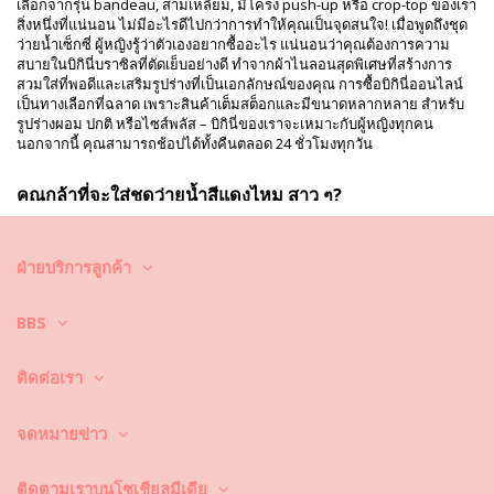
เลือกจากรุ่น bandeau, สามเหลี่ยม, มีโครง push-up หรือ crop-top ของเรา
สิ่งหนึ่งที่แน่นอน ไม่มีอะไรดีไปกว่าการทำให้คุณเป็นจุดสนใจ! เมื่อพูดถึงชุด
ว่ายน้ำเซ็กซี่ ผู้หญิงรู้ว่าตัวเองอยากซื้ออะไร แน่นอนว่าคุณต้องการความ
สบายในบิกินี่บราซิลที่ตัดเย็บอย่างดี ทำจากผ้าไนลอนสุดพิเศษที่สร้างการ
สวมใส่ที่พอดีและเสริมรูปร่างที่เป็นเอกลักษณ์ของคุณ การซื้อบิกินี่ออนไลน์
เป็นทางเลือกที่ฉลาด เพราะสินค้าเต็มสต็อกและมีขนาดหลากหลาย สำหรับ
รูปร่างผอม ปกติ หรือไซส์พลัส – บิกินี่ของเราจะเหมาะกับผู้หญิงทุกคน
นอกจากนี้ คุณสามารถช้อปได้ทั้งคืนตลอด 24 ชั่วโมงทุกวัน
คุณกล้าที่จะใส่ชุดว่ายน้ำสีแดงไหม สาว ๆ?
พูดตามตรง เราทุกคนชอบดูว่าเหล่าดาราแสนสวยที่เราชื่นชอบใส่อะไรที่
ชายหาด ริมสระ หรือในรีสอร์ต เราคิดว่าสีชุดว่ายน้ำที่ดีที่สุดคือสีที่โดดเด่น
ฝ่ายบริการลูกค้า
และดึงดูดสายตา และสีแดงคือหนึ่งในสีที่คุณไม่สามารถมองข้ามหรือหลงลืม
ได้ เซเลบริตี้อย่าง Gisele Bündchen จากบราซิล Rihanna Jennifer Lopez
BBS
Rosie Huntington-Whitley Kim Kardashian West Emily Ratajkowski
Kate Hudson Nicole Trunfio และคนอื่น ๆ อีกมากมายรู้ถึงพลังของชุดว่าย
น้ำสีแดงสุดสวย พวกเธอล้วนชื่นชอบสไตล์ Mara Hoffman เอวสูงหรือคอสูง
ติดต่อเรา
พวกเธอเคยถ่ายภาพกับเฉดสีร้อนแรงนี้ Elle Cosmopolitan Glamour และ
นิตยสารแฟชั่นอีกหลายฉบับชอบนำเสนอชุดบิกินี่สีแดง เราท้าคุณให้ลองใส่
ช่วงฤดูร้อนนี้ สีนี้ไม่เคยตกเทรนด์ และตอนนี้สีแดงกำลังอินสุด ๆ ชุดว่ายน้ำสี
จดหมายข่าว
แดง ไม่ว่าจะเป็นชุดว่ายน้ำเซ็กซี่หรือชุดบิกินี่เซ็กซี่เป็นหนึ่งในตัวเลือกยอดฮิต
ของซัมเมอร์นี้ อินเทรนด์และเป็นที่ต้องการสูง คุณชอบสไตล์ Mara Hoffman
Lydia บิกินี่เอวสูงไหม? มาดูสิ่งที่เรามีให้คุณ! เรารับประกันว่าคุณจะพบสิ่งที่
ติดตามเราบนโซเชียลมีเดีย