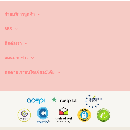
คำแนะนำในการดูแลสำหรับ: Rio de Sol Top Touch-
Carmim Frufru
คุณต้องการเพลิดเพลินไปกับชุดบิกินี่ที่ยังคงดูใหม่และมีสีสันสวยสดใส
ฝ่ายบริการลูกค้า
มากกว่าหนึ่งฤดูกาลใช่หรือ? ถ้าเป็นเช่นนั้น คุณต้องเรียนรู้วิธีการดูแลชุดบิกินี่
ของคุณอย่างถูกวิธี เพราะเนื้อผ้าที่มีคุณภาพดี เป็นสิ่งจำเป็นและส่งผลต่อสีสัน
BBS
ที่สวยสดใสของชุดบิกินี่ แม้จะพูดอย่างนี้ แต่จะทำอย่างไรล่ะ ให้ชุดบิกินี่มีอายุ
ในการใช้งานที่ยาวนานขึ้น ยังคงดูใหม่และมีสีสันที่สวยสดใสไปนานๆ
ติดต่อเรา
ประการแรก : หลีกเลี่ยงการนั่งบริเวณที่มีพื้นผิวขรุขระ เมื่อคุณต้องการที่จะ
นั่งหรือนอน –ได้โปรดใช้ผ้าขนหนูรองพื้นก่อนทุกครั้ง เพราะการสัมผัสกับพื้น
ผิวที่มีลักษณะขรุขระ เช่น พื้นคอนกรีตหิน (ขอบสระว่ายน้ำ) หรือไม้ (เศษไม้!)
จดหมายข่าว
อาจทำให้เนื้อผ้าของชุดว่ายน้ำ ได้รับความเสียหายได้
ซักและทำความสะอาดอย่างไร? หลังจากการใช้งานทุกครั้ง ให้ล้างบิกินี่ในน้ำ
ติดตามเราบนโซเชียลมีเดีย
ที่สะอาดและไม่เค็ม ซึ่งเราแนะนำให้คุณล้างมือก่อนด้วยทุกครั้ง อย่าใช้ผง
ซักฟอกที่มีความรุนแรง เช่น น้ำยาล้างคราบ แต่ให้ใช้ผลิตภัณฑ์ทำความ
สะอาดผ้าที่มีความอ่อนโยน ที่ช่วยเพิ่มความอ่อนนุ่มของเนื้อผ้าและไม่
ทำลายเนื้อผ้า อย่างเช่น ผลิตภัณฑ์ทำความสะอาดชุดว่ายน้ำโดยเฉพาะ หรือ
สบู่อ่อน
อย่าลืมนำชุดว่ายน้ำออกจากกระเป๋าชายหาดหรือกระเป๋าของคุณ อย่าปล่อย
ให้ชุดว่ายน้ำเปียกเป็นเวลานาน โดยเฉพาะการพับชุดในขณะที่ชุดยังเปียก
และชื้น ทำไม? เพราะงานพิมพ์และลวดลายที่อยู่บนชุดว่ายน้ำอาจเปลี่ยนสีได้
นั่นเอง และถ้าหากชุดบิกินี่ของคุณประดับประดาไปด้วยหิน ไข่มุกหรือการ
เย็บจีบ ให้คุณหลีกเลี่ยงการถูกแรงๆ หรือดึง เพราะวัสดุเหล่านี้จะหลุดได้ง่ายๆ