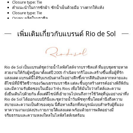
Closure type: Tie
คำแนะนำในการซักผ้า: ซักน้ำเย็นด้วยมือ วางตากให้แห้ง
Closure type: Tie
Origin: ผลิตในบราซิล
Bikini Top สีแดง Rio de Sol
เพิ่มเติมเกี่ยวกับแบรนด์ Rio de Sol
Composition
Composition: 84% Biodegradable Nylon (AMNI SOUL ECO), 16%
Spandex (LYCRA) - OEKO-TEX - Chlorine Resistant
ซับใน: 84% Biodegradable Nylon (AMNI SOUL ECO), 16%
Spandex (LYCRA) - OEKO-TEX - Chlorine Resistant
UV Protection: UPF 50+
Rio de Sol เป็นแบรนด์ชุดว่ายน้ำไลฟ์สไตล์จากบราซิลแท้ ที่มอบชุดชายหาด
ข้อมูลผลิตภัณฑ์
สวยงามให้กับผู้หญิงมาตั้งแต่ปี 2005 กำเนิดจากริโอและสร้างขึ้นเพื่อผู้ที่รัก
แสงแดด แบรนด์นี้ได้รับแรงบันดาลใจอย่างลึกซึ้งจากสีสันอันหลากหลายและ
แผนก: ผู้หญิง, Bikini Top
ดีไซน์ที่มีชีวิตชีวาของวัฒนธรรมบราซิล แต่ละชิ้นถูกสร้างสรรค์อย่างพิถีพิถัน
รวมแพ็คเกจ: 1 x Bikini Top (ไม่รวมอุปกรณ์เสริมอื่น ๆ)
และมีความรับผิดชอบในเมือง Três Rios เพื่อให้มั่นใจว่าสไตล์และความ
HS CODE: 6112.41.0010
ยั่งยืนเดินไปด้วยกัน ตั้งแต่ดีไซน์ที่เย้ายวนไปจนถึงการใช้วัสดุที่นุ่มอย่างน่าทึ่ง
SKU: 1981124158
Rio de Sol ได้ออกแบบบิกินี่และชุดว่ายน้ำวันพีซทุกชิ้นโดยคำนึงถึงความ
EAN: XS (7899810367075), S (7899810367082), M (7899810367099),
สบายและความเป็นตัวของคุณ นี่คือทางเลือกที่สมบูรณ์แบบสำหรับผู้ที่มอง
L (7899810367105), XL (7899810367112)
หาความงามเปล่งประกายภายใต้แสงแดด พร้อมด้วยการผลิตอย่างมี
น้ำหนัก: 55g / 0.12lb / 1.94oz
จริยธรรมและความหลงใหลในไลฟ์สไตล์เขตร้อน
การปรับแต่งภาพถ่าย
คำแนะนำในการล้างและดูแล