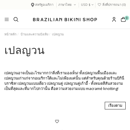
สหรัฐอเมริกา
ภาษาไทย
USD $
สิ่งที่ปรารถนา (
0
)
0
หน้าหลัก
บ้านและความบังเทิง
เปลญวน
เปลญวน
เปลญวนอาจเป็นอะไรมากกว่าสิ่งที่เรามองเห็น! ทั้งเปลญวนพื้นเมืองและ
เปลญวนเก่าแก่จากอเมริกาใต้และไม่เพียงแค่นั้น แต่สำหรับคุณด้วยร้านบิกินี่
บราซิล! เปลญวนแบบเดี่ยว เปลญวนคู่ เปลญวนคู่เก้าอี้ - ทั้งหมดสีสันสวยงาม
เป็นที่สุดและที่มากไปกว่านั้น คือความสวยงามแบบ macramé knotting!
เรียงตาม