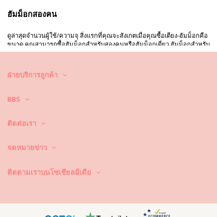
ฮัมม็อกสองคน
ดูล่าสุดจำนวนผู้ใช้/ความจุ สิ่งแรกที่คุณจะสังเกตเมื่อคุณซื้อเตียง‑ฮัมม็อกคือ
ขนาด คุณสามารถซื้อฮัมม็อกสำหรับสองคนหรือฮัมม็อกเดี่ยว ฮัมม็อกสำหรับ
สองคนถูกออกแบบให้ใช้งานโดยสองคนพร้อมกัน สไตล์ฮัมม็อกคลาสสิกคู่
เป็นที่นิยมมาก หลายคนชอบความหลากหลายที่ฮัมม็อกคู่ฝ้ายสามารถเป็น
ได้ คุณสามารถนั่งซบใครสักคนที่คุณห่วงใยในฮัมม็อกเหล่านี้ อย่างไรก็ตาม
ฝ่ายบริการลูกค้า
คุณก็สามารถซื้อฮัมม็อกสำหรับคนเดียว ฮัมม็อกเหล่านี้จะเล็กกว่า พวกมันจะ
ไม่สามารถรองรับคนได้มากเท่านั้น ในหลายกรณี นี้ยอมรับได้อย่างสมบูรณ์
หากคุณตั้งใจจะพักผ่อนหรือนอนในฮัมม็อก ก็อาจมีเหตุผลที่จะซื้อสำหรับคน
BBS
เดียว ฮัมม็อกคู่โดยทั่วไปจะมีราคาสูงกว่า แต่การลงทุนในคุณภาพสูงสำคัญ
กว่าการประหยัด
ติดต่อเรา
ฮัมม็อกงานฝีมือจากฝ้ายออร์แกนิก
จดหมายข่าว
พิจารณาผ้าที่ใช้: ผ้าร่ม ฝ้าย ไนลอน เชือก… ปัจจัยสำคัญอีกอย่างคือองค์
ประกอบของฮัมม็อกใหม่ของคุณ ในหลายกรณี คุณอาจเห็นฮัมม็อกฝ้ายออร์
ติดตามเราบนโซเชียลมีเดีย
แกนิก ฮัมม็อกคุณภาพสูงเหล่านี้นุ่มสบายและทนทาน ยิ่งไปกว่านั้น หากคุณ
เลือกฮัมม็อกงานฝีมืออย่างยั่งยืนจากฝ้ายออร์แกนิก คุณมั่นใจได้ว่าการซื้อ
ของคุณจะมีผลกระทบด้านสิ่งแวดล้อมน้อยที่สุด ในบางสถานการณ์ ฝ้ายอาจ
ถูกทอในสไตล์แมคราเม่ นอกจากฝ้ายแล้ว คุณอาจเห็นตัวเลือกที่ใช้วัสดุ
สังเคราะห์ ถึงแม้ฝ้ายจะยังถูกใช้โดยทั่วไปเนื่องจากความทนทานสูงสุดของ