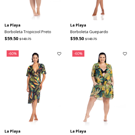
La Playa
La Playa
Borboleta Tropicool Preto
Borboleta Guepardo
$59.50
$59.50
$148.75
$148.75
-60%
-60%
La Playa
La Playa