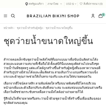
สหรัฐอเมริกา
ภาษาไทย
USD $
สิ่งที่ปรารถนา (
0
)
0
หน้าหลัก
ชุดว่ายน้ำสำหรับผู้หญิง
ชุดว่ายน้ำขนาดใหญ่ขึ้น
ชุดว่ายน้ำขนาดใหญ่ขึ้น
สำรวจคอลเล็กชันชุดว่ายน้ำพลัสไซส์ที่ออกแบบมาเพื่อขับเน้นสัดส่วนโค้ง
สวยและมอบความสบายที่เชื่อถือได้ ตั้งแต่บิกินี่แบบพยุงสัดส่วนไปจนถึงชุด
ว่ายน้ำวันพีซสุดหรู แต่ละสไตล์ถูกสร้างขึ้นสำหรับผู้หญิงที่มองหาความพอดี
สำหรับรูปร่างมีส่วนโค้งและเต็มสัดส่วน สายเส้นกว้าง แถบเสริมความแข็ง
แรง และผ้าคุณภาพช่วยให้เก็บทรง รองรับ และสวมใส่สบายตลอดวัน
เลือกจากดีไซน์คลาสสิก ลายพิมพ์สดใส หรือขนาดพิเศษที่มีโครงบริเวณ
หน้าอกเพิ่มและตัวเลือกปรับระดับที่เหมาะสม จะผสมท่อนบนกับท่อนล่างหรือ
เลือกวันพีซช่วยกระชับทรงเพื่อความมีสไตล์อย่างง่ายดายก็ได้
รู้สึกมั่นใจที่ชายหาดหรือสระว่ายน้ำด้วยชุดว่ายน้ำที่สร้างขึ้นเพื่อเฉลิมฉลอง
ทุกสัดส่วนของคุณ