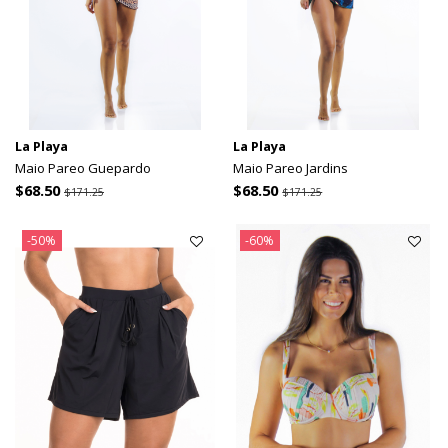
La Playa
La Playa
Maio Pareo Guepardo
Maio Pareo Jardins
$68.50
$68.50
$171.25
$171.25
-50%
-60%