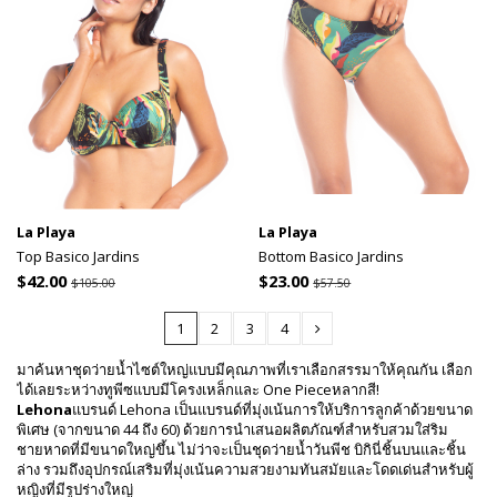
La Playa
La Playa
Top Basico Jardins
Bottom Basico Jardins
$42.00
$23.00
$105.00
$57.50
1
2
3
4
มาค้นหาชุดว่ายน้ำไซต์ใหญ่แบบมีคุณภาพที่เราเลือกสรรมาให้คุณกัน เลือก
ได้เลยระหว่างทูพีซแบบมีโครงเหล็กและ One Pieceหลากสี!
Lehona
แบรนด์ Lehona เป็นแบรนด์ที่มุ่งเน้นการให้บริการลูกค้าด้วยขนาด
พิเศษ (จากขนาด 44 ถึง 60) ด้วยการนำเสนอผลิตภัณฑ์สำหรับสวมใส่ริม
ชายหาดที่มีขนาดใหญ่ขึ้น ไม่ว่าจะเป็นชุดว่ายน้ำวันพีช บิกินี่ชิ้นบนและชิ้น
ล่าง รวมถึงอุปกรณ์เสริมที่มุ่งเน้นความสวยงามทันสมัยและโดดเด่นสำหรับผู้
หญิงที่มีรูปร่างใหญ่