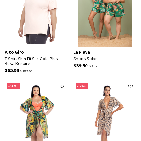
Alto Giro
La Playa
T-Shirt Skin Fit Silk Gola Plus
Shorts Solar
Rosa Respire
$39.50
$98.75
$65.93
$109.88
-60%
-60%