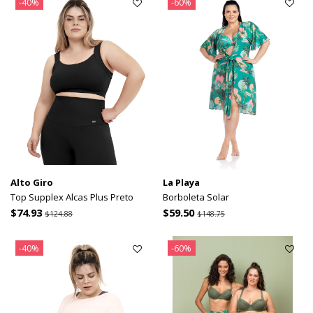
-40%
-60%
Alto Giro
La Playa
Top Supplex Alcas Plus Preto
Borboleta Solar
$74.93
$59.50
$124.88
$148.75
-40%
-60%