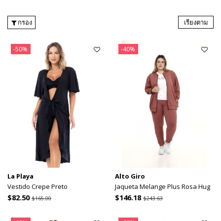
กรอง
เรียงตาม
-50%
-40%
La Playa
Alto Giro
Vestido Crepe Preto
Jaqueta Melange Plus Rosa Hug
$82.50
$146.18
$165.00
$243.63