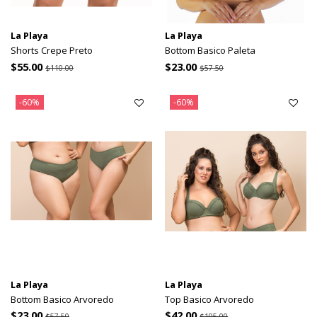
La Playa
La Playa
Shorts Crepe Preto
Bottom Basico Paleta
$55.00
$23.00
$110.00
$57.50
-60%
-60%
La Playa
La Playa
Bottom Basico Arvoredo
Top Basico Arvoredo
$23.00
$42.00
$57.50
$105.00