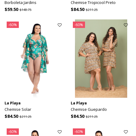
Borboleta Jardins
Chemise Tropicool Preto
$59.50
$84.50
$148.75
$211.25
-60%
-60%
La Playa
La Playa
Chemise Solar
Chemise Guepardo
$84.50
$84.50
$211.25
$211.25
-60%
-60%