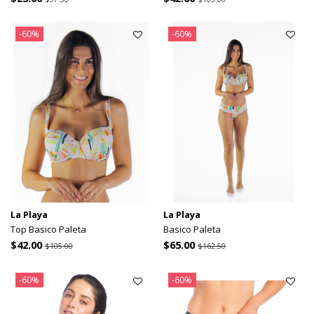
-60%
-60%
La Playa
La Playa
Top Basico Paleta
Basico Paleta
$42.00
$65.00
$105.00
$162.50
-60%
-60%