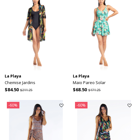
La Playa
La Playa
Chemise Jardins
Maio Pareo Solar
$84.50
$68.50
$211.25
$171.25
-60%
-60%