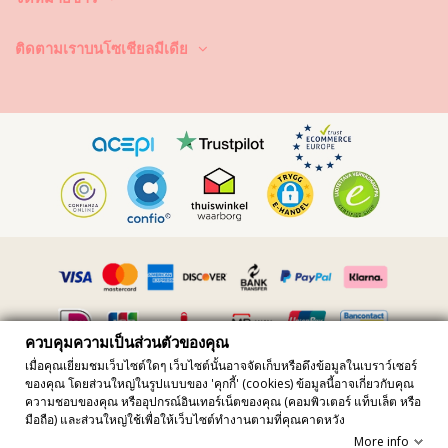
ซักและทำความสะอาดอย่างไร? หลังจากการใช้งานทุกครั้ง ให้ล้างบิกินี่ในน้ำ
ที่สะอาดและไม่เค็ม ซึ่งเราแนะนำให้คุณล้างมือก่อนด้วยทุกครั้ง อย่าใช้ผง
ซักฟอกที่มีความรุนแรง เช่น น้ำยาล้างคราบ แต่ให้ใช้ผลิตภัณฑ์ทำความ
ติดตามเราบนโซเชียลมีเดีย
สะอาดผ้าที่มีความอ่อนโยน ที่ช่วยเพิ่มความอ่อนนุ่มของเนื้อผ้าและไม่
ทำลายเนื้อผ้า อย่างเช่น ผลิตภัณฑ์ทำความสะอาดชุดว่ายน้ำโดยเฉพาะ หรือ
สบู่อ่อน
อย่าลืมนำชุดว่ายน้ำออกจากกระเป๋าชายหาดหรือกระเป๋าของคุณ อย่าปล่อย
ให้ชุดว่ายน้ำเปียกเป็นเวลานาน โดยเฉพาะการพับชุดในขณะที่ชุดยังเปียก
และชื้น ทำไม? เพราะงานพิมพ์และลวดลายที่อยู่บนชุดว่ายน้ำอาจเปลี่ยนสีได้
นั่นเอง และถ้าหากชุดบิกินี่ของคุณประดับประดาไปด้วยหิน ไข่มุกหรือการ
เย็บจีบ ให้คุณหลีกเลี่ยงการถูกแรงๆ หรือดึง เพราะวัสดุเหล่านี้จะหลุดได้ง่ายๆ
นั่นเอง
หากชุดว่ายน้ำมีรอยเปื้อน ให้พยายามทำความสะอาด ขยี้หรือเช็ดในขณะที่
ชุดว่ายน้ำยังเปียกอยู่ เพราะเมื่อรอยเปื้อนนั้นแห้งแล้ว การทำความสะอาดจะ
เป็นเรื่องที่ยากขึ้น ที่สำคัญไม่ควรทำความสะอาดและหลีกเลี่ยงการแกะเกา
หรือถูกแรงๆ เพราะจะเป็นการทำลายสีของชุดว่ายน้ำ แน่นอนว่า การเข้าร้าน
ซักแห้งเป็นวิธีการดีที่สุดสำหรับคุณ
ควบคุมความเป็นส่วนตัวของคุณ
ทำอย่างไรให้ชุดว่ายน้ำแห้ง? ไม่แนะนำให้ตากแดด แต่ให้ใช้ผ้าขนหนูช่วย
เมื่อคุณเยี่ยมชมเว็บไซต์ใดๆ เว็บไซต์นั้นอาจจัดเก็บหรือดึงข้อมูลในเบราว์เซอร์
ซับน้ำ ซึ่งวิธีการคือ นำชุดว่ายน้ำหรือบิกินี่วางลงบนผ้าขนหนู แล้วม้วนอย่าง
ของคุณ โดยส่วนใหญ่ในรูปแบบของ 'คุกกี้' (cookies) ข้อมูลนี้อาจเกี่ยวกับคุณ
All prices include vat · VAT Number FR36509778270 · All rights
ประณีตเพื่อรีดน้ำส่วนเกินออก จากนั้นตากในที่ร่มและผึ่งลมให้แห้ง วิธีการนี้
ความชอบของคุณ หรืออุปกรณ์อินเทอร์เน็ตของคุณ (คอมพิวเตอร์ แท็บเล็ต หรือ
reserved ©20223
จะช่วยถนอมสีผ้า และไม่ทำให้สีซีดจางเร็ว
มือถือ) และส่วนใหญ่ใช้เพื่อให้เว็บไซต์ทำงานตามที่คุณคาดหวัง
Site protected by reCAPTCHA.
Privacy
-
Terms
More info
หยิบใส่ตะกร้า