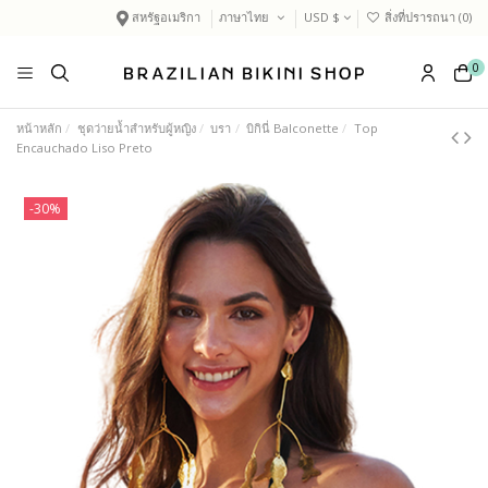
สหรัฐอเมริกา
ภาษาไทย
USD $
สิ่งที่ปรารถนา (
0
)
0
หน้าหลัก
ชุดว่ายน้ำสำหรับผู้หญิง
บรา
บิกินี่ Balconette
Top
Encauchado Liso Preto
-30%