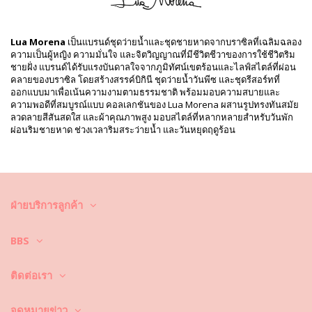
แผนก: ผู้หญิง, Bikini Top
รวมแพ็คเกจ: 1 x Bikini Top (ไม่รวมอุปกรณ์เสริมอื่น ๆ)
HS CODE: 6112.41.0010
Lua Morena
เป็นแบรนด์ชุดว่ายน้ำและชุดชายหาดจากบราซิลที่เฉลิมฉลอง
SKU: 1981123289
ความเป็นผู้หญิง ความมั่นใจ และจิตวิญญาณที่มีชีวิตชีวาของการใช้ชีวิตริม
EAN: XS (7899818621919), S (7899818621926), M (7899670732846),
ชายฝั่ง แบรนด์ได้รับแรงบันดาลใจจากภูมิทัศน์เขตร้อนและไลฟ์สไตล์ที่ผ่อน
L (7899670732853), XL (7899670732860), XXL (7899670732877)
คลายของบราซิล โดยสร้างสรรค์บิกินี ชุดว่ายน้ำวันพีซ และชุดรีสอร์ทที่
การอ้างอิงผู้จัดจำหน่าย: 13751002
ออกแบบมาเพื่อเน้นความงามตามธรรมชาติ พร้อมมอบความสบายและ
น้ำหนัก: 55g / 0.12lb / 1.94oz
ความพอดีที่สมบูรณ์แบบ คอลเลกชันของ Lua Morena ผสานรูปทรงทันสมัย
การปรับแต่งภาพถ่าย
ลวดลายสีสันสดใส และผ้าคุณภาพสูง มอบสไตล์ที่หลากหลายสำหรับวันพัก
คำแนะนำในการล้างและดูแล
ผ่อนริมชายหาด ช่วงเวลาริมสระว่ายน้ำ และวันหยุดฤดูร้อน
คำแนะนำในการดูแลสำหรับ: Lua Morena Top
Encauchado Liso Preto
คุณต้องการเพลิดเพลินไปกับชุดบิกินี่ที่ยังคงดูใหม่และมีสีสันสวยสดใส
มากกว่าหนึ่งฤดูกาลใช่หรือ? ถ้าเป็นเช่นนั้น คุณต้องเรียนรู้วิธีการดูแลชุดบิกินี่
ของคุณอย่างถูกวิธี เพราะเนื้อผ้าที่มีคุณภาพดี เป็นสิ่งจำเป็นและส่งผลต่อสีสัน
ฝ่ายบริการลูกค้า
ที่สวยสดใสของชุดบิกินี่ แม้จะพูดอย่างนี้ แต่จะทำอย่างไรล่ะ ให้ชุดบิกินี่มีอายุ
ในการใช้งานที่ยาวนานขึ้น ยังคงดูใหม่และมีสีสันที่สวยสดใสไปนานๆ
BBS
ประการแรก : หลีกเลี่ยงการนั่งบริเวณที่มีพื้นผิวขรุขระ เมื่อคุณต้องการที่จะ
นั่งหรือนอน –ได้โปรดใช้ผ้าขนหนูรองพื้นก่อนทุกครั้ง เพราะการสัมผัสกับพื้น
ติดต่อเรา
ผิวที่มีลักษณะขรุขระ เช่น พื้นคอนกรีตหิน (ขอบสระว่ายน้ำ) หรือไม้ (เศษไม้!)
อาจทำให้เนื้อผ้าของชุดว่ายน้ำ ได้รับความเสียหายได้
จดหมายข่าว