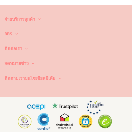
คำแนะนำในการดูแลสำหรับ: Rio de Sol Malibu-Natural
Alani-Op
คุณต้องการเพลิดเพลินไปกับชุดบิกินี่ที่ยังคงดูใหม่และมีสีสันสวยสดใส
ฝ่ายบริการลูกค้า
มากกว่าหนึ่งฤดูกาลใช่หรือ? ถ้าเป็นเช่นนั้น คุณต้องเรียนรู้วิธีการดูแลชุดบิกินี่
ของคุณอย่างถูกวิธี เพราะเนื้อผ้าที่มีคุณภาพดี เป็นสิ่งจำเป็นและส่งผลต่อสีสัน
BBS
ที่สวยสดใสของชุดบิกินี่ แม้จะพูดอย่างนี้ แต่จะทำอย่างไรล่ะ ให้ชุดบิกินี่มีอายุ
ในการใช้งานที่ยาวนานขึ้น ยังคงดูใหม่และมีสีสันที่สวยสดใสไปนานๆ
ติดต่อเรา
ประการแรก : หลีกเลี่ยงการนั่งบริเวณที่มีพื้นผิวขรุขระ เมื่อคุณต้องการที่จะ
นั่งหรือนอน –ได้โปรดใช้ผ้าขนหนูรองพื้นก่อนทุกครั้ง เพราะการสัมผัสกับพื้น
ผิวที่มีลักษณะขรุขระ เช่น พื้นคอนกรีตหิน (ขอบสระว่ายน้ำ) หรือไม้ (เศษไม้!)
จดหมายข่าว
อาจทำให้เนื้อผ้าของชุดว่ายน้ำ ได้รับความเสียหายได้
ซักและทำความสะอาดอย่างไร? หลังจากการใช้งานทุกครั้ง ให้ล้างบิกินี่ในน้ำ
ติดตามเราบนโซเชียลมีเดีย
ที่สะอาดและไม่เค็ม ซึ่งเราแนะนำให้คุณล้างมือก่อนด้วยทุกครั้ง อย่าใช้ผง
ซักฟอกที่มีความรุนแรง เช่น น้ำยาล้างคราบ แต่ให้ใช้ผลิตภัณฑ์ทำความ
สะอาดผ้าที่มีความอ่อนโยน ที่ช่วยเพิ่มความอ่อนนุ่มของเนื้อผ้าและไม่
ทำลายเนื้อผ้า อย่างเช่น ผลิตภัณฑ์ทำความสะอาดชุดว่ายน้ำโดยเฉพาะ หรือ
สบู่อ่อน
อย่าลืมนำชุดว่ายน้ำออกจากกระเป๋าชายหาดหรือกระเป๋าของคุณ อย่าปล่อย
ให้ชุดว่ายน้ำเปียกเป็นเวลานาน โดยเฉพาะการพับชุดในขณะที่ชุดยังเปียก
และชื้น ทำไม? เพราะงานพิมพ์และลวดลายที่อยู่บนชุดว่ายน้ำอาจเปลี่ยนสีได้
นั่นเอง และถ้าหากชุดบิกินี่ของคุณประดับประดาไปด้วยหิน ไข่มุกหรือการ