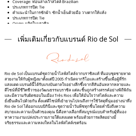
Coverage: ท่อนล่างเว้าสไตล์ Brazilian
ประเภทการปิด: Tie
คำแนะนำในการซักผ้า: ซักน้ำเย็นด้วยมือ วางตากให้แห้ง
ประเภทการปิด: Tie
Origin: ผลิตในบราซิล
One piece swimsuits ขาว Rio de Sol SPRING
เพิ่มเติมเกี่ยวกับแบรนด์ Rio de Sol
ส่วนประกอบ
ส่วนประกอบ: 84% Biodegradable Nylon (AMNI SOUL ECO), 16%
Spandex (LYCRA) - OEKO-TEX - Chlorine Resistant
ซับใน: 84% Biodegradable Nylon (AMNI SOUL ECO), 16%
Spandex (LYCRA) - OEKO-TEX - Chlorine Resistant
ป้องกันรังสียูวี: UPF 50+
Rio de Sol เป็นแบรนด์ชุดว่ายน้ำไลฟ์สไตล์จากบราซิลแท้ ที่มอบชุดชายหาด
ข้อมูลผลิตภัณฑ์
สวยงามให้กับผู้หญิงมาตั้งแต่ปี 2005 กำเนิดจากริโอและสร้างขึ้นเพื่อผู้ที่รัก
แสงแดด แบรนด์นี้ได้รับแรงบันดาลใจอย่างลึกซึ้งจากสีสันอันหลากหลายและ
แผนก: ผู้หญิง, One piece swimsuits
ดีไซน์ที่มีชีวิตชีวาของวัฒนธรรมบราซิล แต่ละชิ้นถูกสร้างสรรค์อย่างพิถีพิถัน
รวมแพ็คเกจ: 1 x One piece swimsuits (ไม่รวมอุปกรณ์เสริมอื่น ๆ)
และมีความรับผิดชอบในเมือง Três Rios เพื่อให้มั่นใจว่าสไตล์และความ
HS CODE: 6112.41.0010
ยั่งยืนเดินไปด้วยกัน ตั้งแต่ดีไซน์ที่เย้ายวนไปจนถึงการใช้วัสดุที่นุ่มอย่างน่าทึ่ง
SKU: 1981127161
Rio de Sol ได้ออกแบบบิกินี่และชุดว่ายน้ำวันพีซทุกชิ้นโดยคำนึงถึงความ
EAN: XS (7899810463319), S (7899810463326), M (7899810463333),
สบายและความเป็นตัวของคุณ นี่คือทางเลือกที่สมบูรณ์แบบสำหรับผู้ที่มอง
L (7899810463340), XL (7899810463357)
หาความงามเปล่งประกายภายใต้แสงแดด พร้อมด้วยการผลิตอย่างมี
น้ำหนัก: 115g / 0.25lb / 4.06oz
จริยธรรมและความหลงใหลในไลฟ์สไตล์เขตร้อน
การปรับแต่งภาพถ่าย
คำแนะนำในการล้างและดูแล