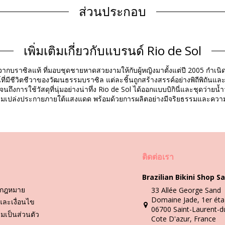
ส่วนประกอบ
ข้อมูลผลิตภัณฑ์
เพิ่มเติมเกี่ยวกับแบรนด์ Rio de Sol
ากบราซิลแท้ ที่มอบชุดชายหาดสวยงามให้กับผู้หญิงมาตั้งแต่ปี 2005 กำเนิดจ
ที่มีชีวิตชีวาของวัฒนธรรมบราซิล แต่ละชิ้นถูกสร้างสรรค์อย่างพิถีพิถันแล
วนไปจนถึงการใช้วัสดุที่นุ่มอย่างน่าทึ่ง Rio de Sol ได้ออกแบบบิกินี่และชุด
(7899810196491), 37 (7899810223807), 38 (7899810223814)
ามงามเปล่งประกายภายใต้แสงแดด พร้อมด้วยการผลิตอย่างมีจริยธรรมและค
คำแนะนำในการล้างและดูแล
im
ติดต่อเรา
Brazilian Bikini Shop Sa
s, Ipanema, Zaxy, Grendha และรองเท้าอื่นๆ
กฎหมาย
33 Allée George Sand
Domaine Jade, 1er éta
และเงื่อนไข
็ช่วยให้รองเท้าสะอาดและสวยงามตลอดฤดูร้อนแล้ว!
06700 Saint-Laurent-d
เป็นส่วนตัว
Cote D'azur, France