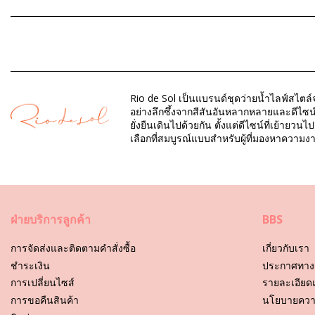
ส่วนประกอบ: 100% PVC Recycled and recyclable
แผนก: ผู้หญิง, รองเท้าแตะ
รวมแพ็คเกจ: 1 x รองเท้าแตะ (ไม่รวมอุปกรณ์เสริมอื่น ๆ)
Rio de Sol เป็นแบรนด์ชุดว่ายน้ำไลฟ์สไตล์จ
HS CODE: 6402.99.3165
อย่างลึกซึ้งจากสีสันอันหลากหลายและดีไซน์
SKU: 1934967562
ยั่งยืนเดินไปด้วยกัน ตั้งแต่ดีไซน์ที่เย้าย
EAN: 35-36 (7899810196460), 39-40 (7899810196484), 41-42 
เลือกที่สมบูรณ์แบบสำหรับผู้ที่มองหาคว
น้ำหนัก: 500g / 1.1lb / 17.64oz
การพิมพ์ไม่ถูกต้องและอาจแตกต่างกันไปตามการตัด
การปรับแต่งภาพถ่าย
คำแนะนำในการดูแลสำหรับ: Rio de Sol Garden City Sl
ฝ่ายบริการลูกค้า
BBS
วิธีการดูแลรองเท้าแตะของคุณ
การจัดส่งและติดตามคำสั่งซื้อ
เกี่ยวกับเรา
ที่นี่เราจะพูดคุยเกี่ยวกับรองเท้าและรองเท้าแตะ ไม่ว่าจะเป็น Havaiana
ชําระเงิน
ประกาศทาง
การเปลี่ยนไซส์
รายละเอียด
ซึ่งวิธีการดูแลรองเท้าแตะนั้น มีวิธีง่ายๆ เพียงแค่ 2 – 3 ข้อเท่านั้น ก
การขอคืนสินค้า
นโยบายความ
1.น้ำและสบู่