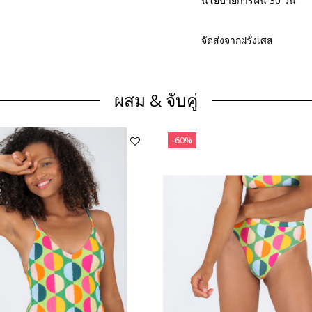
นโยบายการคืน 30 วัน
จัดส่งจากฝรั่งเศส
ผสม & จับคู่
-60%