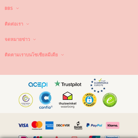
มากกว่าหนึ่งฤดูกาลใช่หรือ? ถ้าเป็นเช่นนั้น คุณต้องเรียนรู้วิธีการดูแลชุดบิกินี่
BBS
ของคุณอย่างถูกวิธี เพราะเนื้อผ้าที่มีคุณภาพดี เป็นสิ่งจำเป็นและส่งผลต่อสีสัน
ที่สวยสดใสของชุดบิกินี่ แม้จะพูดอย่างนี้ แต่จะทำอย่างไรล่ะ ให้ชุดบิกินี่มีอายุ
ในการใช้งานที่ยาวนานขึ้น ยังคงดูใหม่และมีสีสันที่สวยสดใสไปนานๆ
ติดต่อเรา
ประการแรก : หลีกเลี่ยงการนั่งบริเวณที่มีพื้นผิวขรุขระ เมื่อคุณต้องการที่จะ
นั่งหรือนอน –ได้โปรดใช้ผ้าขนหนูรองพื้นก่อนทุกครั้ง เพราะการสัมผัสกับพื้น
จดหมายข่าว
ผิวที่มีลักษณะขรุขระ เช่น พื้นคอนกรีตหิน (ขอบสระว่ายน้ำ) หรือไม้ (เศษไม้!)
อาจทำให้เนื้อผ้าของชุดว่ายน้ำ ได้รับความเสียหายได้
ติดตามเราบนโซเชียลมีเดีย
ซักและทำความสะอาดอย่างไร? หลังจากการใช้งานทุกครั้ง ให้ล้างบิกินี่ในน้ำ
ที่สะอาดและไม่เค็ม ซึ่งเราแนะนำให้คุณล้างมือก่อนด้วยทุกครั้ง อย่าใช้ผง
ซักฟอกที่มีความรุนแรง เช่น น้ำยาล้างคราบ แต่ให้ใช้ผลิตภัณฑ์ทำความ
สะอาดผ้าที่มีความอ่อนโยน ที่ช่วยเพิ่มความอ่อนนุ่มของเนื้อผ้าและไม่
ทำลายเนื้อผ้า อย่างเช่น ผลิตภัณฑ์ทำความสะอาดชุดว่ายน้ำโดยเฉพาะ หรือ
สบู่อ่อน
อย่าลืมนำชุดว่ายน้ำออกจากกระเป๋าชายหาดหรือกระเป๋าของคุณ อย่าปล่อย
ให้ชุดว่ายน้ำเปียกเป็นเวลานาน โดยเฉพาะการพับชุดในขณะที่ชุดยังเปียก
และชื้น ทำไม? เพราะงานพิมพ์และลวดลายที่อยู่บนชุดว่ายน้ำอาจเปลี่ยนสีได้
นั่นเอง และถ้าหากชุดบิกินี่ของคุณประดับประดาไปด้วยหิน ไข่มุกหรือการ
เย็บจีบ ให้คุณหลีกเลี่ยงการถูกแรงๆ หรือดึง เพราะวัสดุเหล่านี้จะหลุดได้ง่ายๆ
นั่นเอง
หากชุดว่ายน้ำมีรอยเปื้อน ให้พยายามทำความสะอาด ขยี้หรือเช็ดในขณะที่