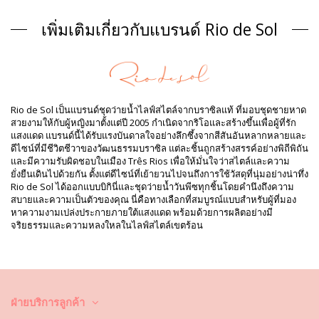
Closure type: Tie
Origin: ผลิตในบราซิล
เพิ่มเติมเกี่ยวกับแบรนด์ Rio de Sol
Bikini Top สีน้ำตาล Rio de Sol SPRING
Composition
Composition: 94,2% Polyamide, 5,8% Elastane
ซับใน: 84% Biodegradable Nylon (AMNI SOUL ECO), 16%
Spandex (LYCRA) - OEKO-TEX - Chlorine Resistant
Rio de Sol เป็นแบรนด์ชุดว่ายน้ำไลฟ์สไตล์จากบราซิลแท้ ที่มอบชุดชายหาด
UV Protection: UPF 50+
สวยงามให้กับผู้หญิงมาตั้งแต่ปี 2005 กำเนิดจากริโอและสร้างขึ้นเพื่อผู้ที่รัก
ข้อมูลผลิตภัณฑ์
แสงแดด แบรนด์นี้ได้รับแรงบันดาลใจอย่างลึกซึ้งจากสีสันอันหลากหลายและ
ดีไซน์ที่มีชีวิตชีวาของวัฒนธรรมบราซิล แต่ละชิ้นถูกสร้างสรรค์อย่างพิถีพิถัน
แผนก: ผู้หญิง, Bikini Top
และมีความรับผิดชอบในเมือง Três Rios เพื่อให้มั่นใจว่าสไตล์และความ
รวมแพ็คเกจ: 1 x Bikini Top (ไม่รวมอุปกรณ์เสริมอื่น ๆ)
ยั่งยืนเดินไปด้วยกัน ตั้งแต่ดีไซน์ที่เย้ายวนไปจนถึงการใช้วัสดุที่นุ่มอย่างน่าทึ่ง
HS CODE: 6112.41.0010
Rio de Sol ได้ออกแบบบิกินี่และชุดว่ายน้ำวันพีซทุกชิ้นโดยคำนึงถึงความ
SKU: 1981126851
สบายและความเป็นตัวของคุณ นี่คือทางเลือกที่สมบูรณ์แบบสำหรับผู้ที่มอง
EAN: XS (7899810445476), S (7899810445483), M (7899810445490),
หาความงามเปล่งประกายภายใต้แสงแดด พร้อมด้วยการผลิตอย่างมี
L (7899810445506), XL (7899810445513)
จริยธรรมและความหลงใหลในไลฟ์สไตล์เขตร้อน
น้ำหนัก: 55g / 0.12lb / 1.94oz
การปรับแต่งภาพถ่าย
คำแนะนำในการล้างและดูแล
คำแนะนำในการดูแลสำหรับ: Rio de Sol Top Sand-
Cappuccino Juliette-Aya
ฝ่ายบริการลูกค้า
คุณต้องการเพลิดเพลินไปกับชุดบิกินี่ที่ยังคงดูใหม่และมีสีสันสวยสดใส