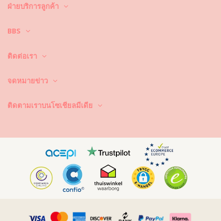
คุณต้องการเพลิดเพลินไปกับชุดบิกินี่ที่ยังคงดูใหม่และมีสีสันสวยสดใส
ฝ่ายบริการลูกค้า
มากกว่าหนึ่งฤดูกาลใช่หรือ? ถ้าเป็นเช่นนั้น คุณต้องเรียนรู้วิธีการดูแลชุดบิกินี่
ของคุณอย่างถูกวิธี เพราะเนื้อผ้าที่มีคุณภาพดี เป็นสิ่งจำเป็นและส่งผลต่อสีสัน
BBS
ที่สวยสดใสของชุดบิกินี่ แม้จะพูดอย่างนี้ แต่จะทำอย่างไรล่ะ ให้ชุดบิกินี่มีอายุ
ในการใช้งานที่ยาวนานขึ้น ยังคงดูใหม่และมีสีสันที่สวยสดใสไปนานๆ
ติดต่อเรา
ประการแรก : หลีกเลี่ยงการนั่งบริเวณที่มีพื้นผิวขรุขระ เมื่อคุณต้องการที่จะ
นั่งหรือนอน –ได้โปรดใช้ผ้าขนหนูรองพื้นก่อนทุกครั้ง เพราะการสัมผัสกับพื้น
ผิวที่มีลักษณะขรุขระ เช่น พื้นคอนกรีตหิน (ขอบสระว่ายน้ำ) หรือไม้ (เศษไม้!)
จดหมายข่าว
อาจทำให้เนื้อผ้าของชุดว่ายน้ำ ได้รับความเสียหายได้
ซักและทำความสะอาดอย่างไร? หลังจากการใช้งานทุกครั้ง ให้ล้างบิกินี่ในน้ำ
ติดตามเราบนโซเชียลมีเดีย
ที่สะอาดและไม่เค็ม ซึ่งเราแนะนำให้คุณล้างมือก่อนด้วยทุกครั้ง อย่าใช้ผง
ซักฟอกที่มีความรุนแรง เช่น น้ำยาล้างคราบ แต่ให้ใช้ผลิตภัณฑ์ทำความ
สะอาดผ้าที่มีความอ่อนโยน ที่ช่วยเพิ่มความอ่อนนุ่มของเนื้อผ้าและไม่
ทำลายเนื้อผ้า อย่างเช่น ผลิตภัณฑ์ทำความสะอาดชุดว่ายน้ำโดยเฉพาะ หรือ
สบู่อ่อน
อย่าลืมนำชุดว่ายน้ำออกจากกระเป๋าชายหาดหรือกระเป๋าของคุณ อย่าปล่อย
ให้ชุดว่ายน้ำเปียกเป็นเวลานาน โดยเฉพาะการพับชุดในขณะที่ชุดยังเปียก
และชื้น ทำไม? เพราะงานพิมพ์และลวดลายที่อยู่บนชุดว่ายน้ำอาจเปลี่ยนสีได้
นั่นเอง และถ้าหากชุดบิกินี่ของคุณประดับประดาไปด้วยหิน ไข่มุกหรือการ
เย็บจีบ ให้คุณหลีกเลี่ยงการถูกแรงๆ หรือดึง เพราะวัสดุเหล่านี้จะหลุดได้ง่ายๆ
นั่นเอง