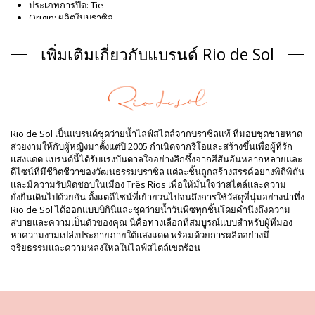
ประเภทการปิด: Tie
Origin: ผลิตในบราซิล
Bikini Top สีส้ม Rio de Sol
เพิ่มเติมเกี่ยวกับแบรนด์ Rio de Sol
ส่วนประกอบ
ส่วนประกอบ: 84% Polyamide, 16% Elastane - OEKO-TEX -
Chlorine Resistant
ซับใน: 84% Polyamide, 16% Elastane - Oeko-Tex
ป้องกันรังสียูวี: UPF 50+
ข้อมูลผลิตภัณฑ์
Rio de Sol เป็นแบรนด์ชุดว่ายน้ำไลฟ์สไตล์จากบราซิลแท้ ที่มอบชุดชายหาด
สวยงามให้กับผู้หญิงมาตั้งแต่ปี 2005 กำเนิดจากริโอและสร้างขึ้นเพื่อผู้ที่รัก
แผนก: ผู้หญิง, Bikini Top
แสงแดด แบรนด์นี้ได้รับแรงบันดาลใจอย่างลึกซึ้งจากสีสันอันหลากหลายและ
รวมแพ็คเกจ: 1 x Bikini Top (ไม่รวมอุปกรณ์เสริมอื่น ๆ)
ดีไซน์ที่มีชีวิตชีวาของวัฒนธรรมบราซิล แต่ละชิ้นถูกสร้างสรรค์อย่างพิถีพิถัน
HS CODE: 6112.41.0010
และมีความรับผิดชอบในเมือง Três Rios เพื่อให้มั่นใจว่าสไตล์และความ
SKU: 1981118623
ยั่งยืนเดินไปด้วยกัน ตั้งแต่ดีไซน์ที่เย้ายวนไปจนถึงการใช้วัสดุที่นุ่มอย่างน่าทึ่ง
EAN: XS (7899810246066), S (7899810246073), M (7899810246080),
Rio de Sol ได้ออกแบบบิกินี่และชุดว่ายน้ำวันพีซทุกชิ้นโดยคำนึงถึงความ
L (7899810246097), XL (7899810246103), XXL (7899810267313)
สบายและความเป็นตัวของคุณ นี่คือทางเลือกที่สมบูรณ์แบบสำหรับผู้ที่มอง
น้ำหนัก: 55g / 0.12lb / 1.94oz
หาความงามเปล่งประกายภายใต้แสงแดด พร้อมด้วยการผลิตอย่างมี
การพิมพ์ไม่ถูกต้องและอาจแตกต่างกันไปตามการตัด
จริยธรรมและความหลงใหลในไลฟ์สไตล์เขตร้อน
การปรับแต่งภาพถ่าย
คำแนะนำในการล้างและดูแล
คำแนะนำในการดูแลสำหรับ: Rio de Sol Top Dots-Orange
Mel