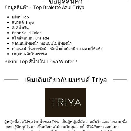
ข้อมูลสินค้า
ข้อมูลสินค้า - Top Bralette Azul Triya
Bikini Top
แบรนด์: Triya
สี: สีน้ำเงิน
Print: Solid Color
สไตล์ท่อนบน: Bralette
ท่อนบนมีฟองน้ำ: ท่อนบนไม่มีฟองน้ำ
คำแนะนำในการซักผ้า: ซักน้ำเย็นด้วยมือ วางตากให้แห้ง
Origin: ผลิตในบราซิล
Bikini Top สีน้ำเงิน Triya Winter /
Composition
เพิ่มเติมเกี่ยวกับแบรนด์ Triya
Composition: 84% Polyamide, 16% Elastane
ซับใน: 88% Polyamide, 12% Elastane
ข้อมูลผลิตภัณฑ์
แผนก: ผู้หญิง, Bikini Top
รวมแพ็คเกจ: 1 x Bikini Top (ไม่รวมอุปกรณ์เสริมอื่น ๆ)
HS CODE: 6112.41.0010
SKU: 1981114237
EAN: XS (7899970007699), S (7899970007705), M (7899970007712),
ผู้หญิงที่สวมใส่ชุดว่ายน้ำของ Triya เป็นผู้หญิงที่มีความมั่นใจและสวยงาม ซึ่ง
L (7899970007729), XL (7899970007736)
เธอจะรู้สึกภูมิใจมากขึ้นเมื่อเธอได้สวมใส่ชุดว่ายน้ำที่ได้รับการออกแบบ