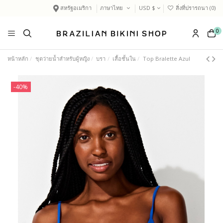
สหรัฐอเมริกา
ภาษาไทย
USD $
สิ่งที่ปรารถนา (
0
)
0
หน้าหลัก
ชุดว่ายน้ำสำหรับผู้หญิง
บรา
เสื้อชั้นใน
Top Bralette Azul
-40%