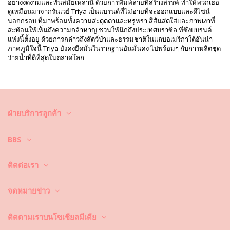
หลักฐานการพิมพ์: TRIYA HIV2021 AZUL
อย่างงดงามและทันสมัยเหล่านี้ ด้วยการพิมพ์ลายที่สร้างสรรค์ ทำให้พวกเธอ
การอ้างอิงผู้จัดจำหน่าย: I21T27LA
ดูเหมือนมาจากรันเวย์ Triya เป็นแบรนด์ที่ไม่อายที่จะออกแบบและดีไซน์
น้ำหนัก: 55g / 0.12lb / 1.94oz
นอกกรอบ ที่มาพร้อมทั้งความสะดุดตาและหรูหรา สีสันสดใสและภาพเงาที่
การปรับแต่งภาพถ่าย
สะท้อนให้เห็นถึงความกล้าหาญ ชวนให้นึกถึงประเทศบราซิล ที่ซึ่งแบรนด์
แห่งนี้ตั้งอยู่ ด้วยการกล่าวถึงสัตว์ป่าและธรรมชาติในแถบอเมริกาใต้อันน่า
คำแนะนำในการล้างและดูแล
ภาคภูมิใจนี้ Triya ยังคงยึดมั่นในรากฐานอันมั่นคง ไปพร้อมๆ กับการผลิตชุด
คำแนะนำในการดูแลสำหรับ: Triya Top Bralette Azul
ว่ายน้ำที่ดีที่สุดในตลาดโลก
คุณต้องการเพลิดเพลินไปกับชุดบิกินี่ที่ยังคงดูใหม่และมีสีสันสวยสดใส
มากกว่าหนึ่งฤดูกาลใช่หรือ? ถ้าเป็นเช่นนั้น คุณต้องเรียนรู้วิธีการดูแลชุดบิกินี่
ของคุณอย่างถูกวิธี เพราะเนื้อผ้าที่มีคุณภาพดี เป็นสิ่งจำเป็นและส่งผลต่อสีสัน
ที่สวยสดใสของชุดบิกินี่ แม้จะพูดอย่างนี้ แต่จะทำอย่างไรล่ะ ให้ชุดบิกินี่มีอายุ
ในการใช้งานที่ยาวนานขึ้น ยังคงดูใหม่และมีสีสันที่สวยสดใสไปนานๆ
ฝ่ายบริการลูกค้า
ประการแรก : หลีกเลี่ยงการนั่งบริเวณที่มีพื้นผิวขรุขระ เมื่อคุณต้องการที่จะ
นั่งหรือนอน –ได้โปรดใช้ผ้าขนหนูรองพื้นก่อนทุกครั้ง เพราะการสัมผัสกับพื้น
BBS
ผิวที่มีลักษณะขรุขระ เช่น พื้นคอนกรีตหิน (ขอบสระว่ายน้ำ) หรือไม้ (เศษไม้!)
อาจทำให้เนื้อผ้าของชุดว่ายน้ำ ได้รับความเสียหายได้
ติดต่อเรา
ซักและทำความสะอาดอย่างไร? หลังจากการใช้งานทุกครั้ง ให้ล้างบิกินี่ในน้ำ
ที่สะอาดและไม่เค็ม ซึ่งเราแนะนำให้คุณล้างมือก่อนด้วยทุกครั้ง อย่าใช้ผง
ซักฟอกที่มีความรุนแรง เช่น น้ำยาล้างคราบ แต่ให้ใช้ผลิตภัณฑ์ทำความ
จดหมายข่าว
สะอาดผ้าที่มีความอ่อนโยน ที่ช่วยเพิ่มความอ่อนนุ่มของเนื้อผ้าและไม่
ทำลายเนื้อผ้า อย่างเช่น ผลิตภัณฑ์ทำความสะอาดชุดว่ายน้ำโดยเฉพาะ หรือ
สบู่อ่อน
ติดตามเราบนโซเชียลมีเดีย