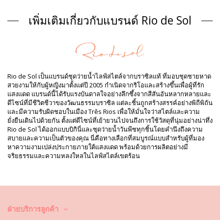
One piece swimsuits สีแดง Rio de Sol ICONS
เพิ่มเติมเกี่ยวกับแบรนด์ Rio de Sol
ส่วนประกอบ
ส่วนประกอบ: 84% Biodegradable Nylon (AMNI SOUL ECO), 16%
Spandex (LYCRA) - OEKO-TEX - Chlorine Resistant
ซับใน: 84% Biodegradable Nylon (AMNI SOUL ECO), 16%
Spandex (LYCRA) - OEKO-TEX - Chlorine Resistant
ป้องกันรังสียูวี: UPF 50+
Rio de Sol เป็นแบรนด์ชุดว่ายน้ำไลฟ์สไตล์จากบราซิลแท้ ที่มอบชุดชายหาด
ข้อมูลผลิตภัณฑ์
สวยงามให้กับผู้หญิงมาตั้งแต่ปี 2005 กำเนิดจากริโอและสร้างขึ้นเพื่อผู้ที่รัก
แสงแดด แบรนด์นี้ได้รับแรงบันดาลใจอย่างลึกซึ้งจากสีสันอันหลากหลายและ
แผนก: ผู้หญิง, One piece swimsuits
ดีไซน์ที่มีชีวิตชีวาของวัฒนธรรมบราซิล แต่ละชิ้นถูกสร้างสรรค์อย่างพิถีพิถัน
รวมแพ็คเกจ: 1 x One piece swimsuits (ไม่รวมอุปกรณ์เสริมอื่น ๆ)
และมีความรับผิดชอบในเมือง Três Rios เพื่อให้มั่นใจว่าสไตล์และความ
HS CODE: 6112.41.0010
ยั่งยืนเดินไปด้วยกัน ตั้งแต่ดีไซน์ที่เย้ายวนไปจนถึงการใช้วัสดุที่นุ่มอย่างน่าทึ่ง
SKU: 1981115595
Rio de Sol ได้ออกแบบบิกินี่และชุดว่ายน้ำวันพีซทุกชิ้นโดยคำนึงถึงความ
EAN: XS (7899810212061), S (7899810212078), M (7899810212085),
สบายและความเป็นตัวของคุณ นี่คือทางเลือกที่สมบูรณ์แบบสำหรับผู้ที่มอง
L (7899810212092), XL (7899810212108)
หาความงามเปล่งประกายภายใต้แสงแดด พร้อมด้วยการผลิตอย่างมี
น้ำหนัก: 115g / 0.25lb / 4.06oz
จริยธรรมและความหลงใหลในไลฟ์สไตล์เขตร้อน
การปรับแต่งภาพถ่าย
คำแนะนำในการล้างและดูแล
คำแนะนำในการดูแลสำหรับ: Rio de Sol Rouge Marina
คุณต้องการเพลิดเพลินไปกับชุดบิกินี่ที่ยังคงดูใหม่และมีสีสันสวยสดใส
มากกว่าหนึ่งฤดูกาลใช่หรือ? ถ้าเป็นเช่นนั้น คุณต้องเรียนรู้วิธีการดูแลชุดบิกินี่
ฝ่ายบริการลูกค้า
ของคุณอย่างถูกวิธี เพราะเนื้อผ้าที่มีคุณภาพดี เป็นสิ่งจำเป็นและส่งผลต่อสีสัน