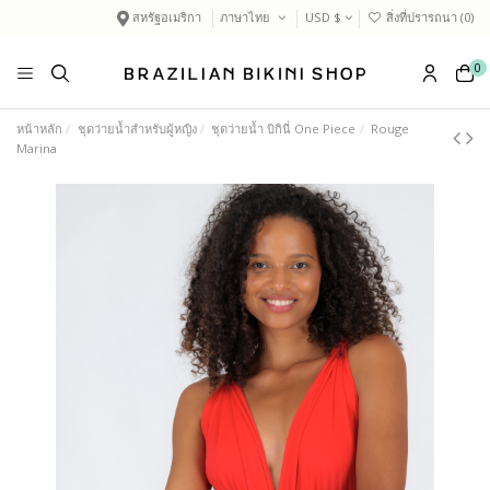
สหรัฐอเมริกา
ภาษาไทย
USD $
สิ่งที่ปรารถนา (
0
)
0
หน้าหลัก
ชุดว่ายน้ำสำหรับผู้หญิง
ชุดว่ายน้ำ บิกินี่ One Piece
Rouge
Marina