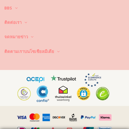
ที่สวยสดใสของชุดบิกินี่ แม้จะพูดอย่างนี้ แต่จะทำอย่างไรล่ะ ให้ชุดบิกินี่มีอายุ
BBS
ในการใช้งานที่ยาวนานขึ้น ยังคงดูใหม่และมีสีสันที่สวยสดใสไปนานๆ
ประการแรก : หลีกเลี่ยงการนั่งบริเวณที่มีพื้นผิวขรุขระ เมื่อคุณต้องการที่จะ
ติดต่อเรา
นั่งหรือนอน –ได้โปรดใช้ผ้าขนหนูรองพื้นก่อนทุกครั้ง เพราะการสัมผัสกับพื้น
ผิวที่มีลักษณะขรุขระ เช่น พื้นคอนกรีตหิน (ขอบสระว่ายน้ำ) หรือไม้ (เศษไม้!)
อาจทำให้เนื้อผ้าของชุดว่ายน้ำ ได้รับความเสียหายได้
จดหมายข่าว
ซักและทำความสะอาดอย่างไร? หลังจากการใช้งานทุกครั้ง ให้ล้างบิกินี่ในน้ำ
ที่สะอาดและไม่เค็ม ซึ่งเราแนะนำให้คุณล้างมือก่อนด้วยทุกครั้ง อย่าใช้ผง
ติดตามเราบนโซเชียลมีเดีย
ซักฟอกที่มีความรุนแรง เช่น น้ำยาล้างคราบ แต่ให้ใช้ผลิตภัณฑ์ทำความ
สะอาดผ้าที่มีความอ่อนโยน ที่ช่วยเพิ่มความอ่อนนุ่มของเนื้อผ้าและไม่
ทำลายเนื้อผ้า อย่างเช่น ผลิตภัณฑ์ทำความสะอาดชุดว่ายน้ำโดยเฉพาะ หรือ
สบู่อ่อน
อย่าลืมนำชุดว่ายน้ำออกจากกระเป๋าชายหาดหรือกระเป๋าของคุณ อย่าปล่อย
ให้ชุดว่ายน้ำเปียกเป็นเวลานาน โดยเฉพาะการพับชุดในขณะที่ชุดยังเปียก
และชื้น ทำไม? เพราะงานพิมพ์และลวดลายที่อยู่บนชุดว่ายน้ำอาจเปลี่ยนสีได้
นั่นเอง และถ้าหากชุดบิกินี่ของคุณประดับประดาไปด้วยหิน ไข่มุกหรือการ
เย็บจีบ ให้คุณหลีกเลี่ยงการถูกแรงๆ หรือดึง เพราะวัสดุเหล่านี้จะหลุดได้ง่ายๆ
นั่นเอง
หากชุดว่ายน้ำมีรอยเปื้อน ให้พยายามทำความสะอาด ขยี้หรือเช็ดในขณะที่
ชุดว่ายน้ำยังเปียกอยู่ เพราะเมื่อรอยเปื้อนนั้นแห้งแล้ว การทำความสะอาดจะ
เป็นเรื่องที่ยากขึ้น ที่สำคัญไม่ควรทำความสะอาดและหลีกเลี่ยงการแกะเกา