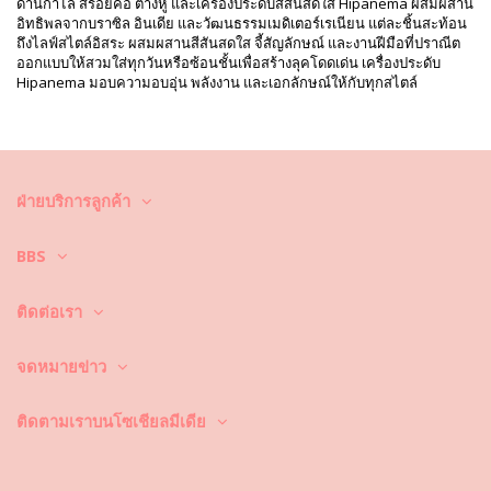
ด้านกำไล สร้อยคอ ต่างหู และเครื่องประดับสีสันสดใส Hipanema ผสมผสาน
ถอดเครื่องประดับออกก่อนว่ายน้ำและเก็บลงในกล่องพิเศษ
อิทธิพลจากบราซิล อินเดีย และวัฒนธรรมเมดิเตอร์เรเนียน แต่ละชิ้นสะท้อน
ถึงไลฟ์สไตล์อิสระ ผสมผสานสีสันสดใส จี้สัญลักษณ์ และงานฝีมือที่ปราณีต
หลังจากสวมใส่เครื่องประดับแล้ว ให้เช็ดเครื่องประดับด้วยผ้าชุบน้ำหมาด ๆ
ออกแบบให้สวมใส่ทุกวันหรือซ้อนชั้นเพื่อสร้างลุคโดดเด่น เครื่องประดับ
สะอาดและนุ่ม
Hipanema มอบความอบอุ่น พลังงาน และเอกลักษณ์ให้กับทุกสไตล์
จัดเก็บลงในกล่องพิเศษ แยกช่องเป็นสัดส่วน ซึ่งอาจมีผ้ารองรับอีกหนึ่งชั้น
ฝ่ายบริการลูกค้า
BBS
ติดต่อเรา
จดหมายข่าว
ติดตามเราบนโซเชียลมีเดีย