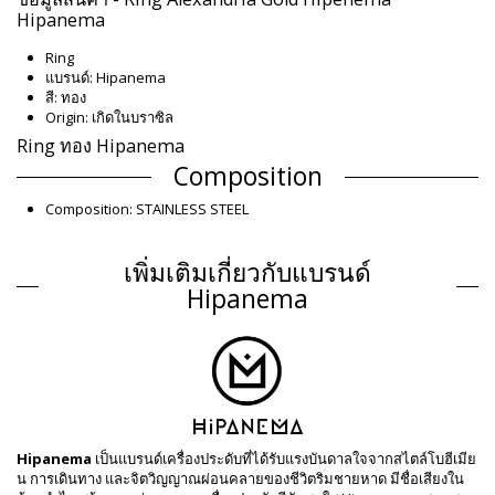
Hipanema
Ring
แบรนด์: Hipanema
สี: ทอง
Origin: เกิดในบราซิล
Ring ทอง Hipanema
Composition
Composition: STAINLESS STEEL
ข้อมูลผลิตภัณฑ์
เพิ่มเติมเกี่ยวกับแบรนด์
แผนก: ผู้หญิง, Ring
รวมแพ็คเกจ: 1 x Ring (ไม่รวมอุปกรณ์เสริมอื่น ๆ)
Hipanema
HS CODE: 71179000
SKU: 195601105
EAN: 54 (3701580124045), 56 (3701580125561)
การอ้างอิงผู้จัดจำหน่าย: H2456ALEXO
น้ำหนัก: 35g / 0.08lb / 1.23oz
การปรับแต่งภาพถ่าย
คำแนะนำในการล้างและดูแล
Hipanema
เป็นแบรนด์เครื่องประดับที่ได้รับแรงบันดาลใจจากสไตล์โบฮีเมีย
คำแนะนำในการดูแลสำหรับ: Hipanema Ring Alexandria
น การเดินทาง และจิตวิญญาณผ่อนคลายของชีวิตริมชายหาด มีชื่อเสียงใน
Gold Hipenema