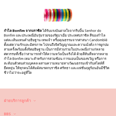
HS CODE: 5806.32.1070
SKU: 19550000074
EAN: ขนาดพิเศษ (7899818110116)
การอ้างอิงผู้จัดจำหน่าย: LOT OF H-04-VERDE BANDEIRA
น้ำหนัก: 100g / 0.22lb / 3.53oz
การปรับแต่งภาพถ่าย
กำไล Bonfim จากบราซิล
ได้รับแรงบันดาลใจจากริบบิ้น Senhor do
คำแนะนำในการล้างและดูแล
Bonfim และประเพณีอันรุ่มรวยของรัฐบาเอีย ประเทศบราซิล สีของกำไล
แต่ละเส้นแทนคำอธิษฐาน เทพเจ้า หรือคุณธรรมจากศาสนา Candomblé
คำแนะนำในการดูแลสำหรับ: Bonfim Lot Of 10 Bonfim -
ตั้งแต่ความรักและมิตรภาพ ไปจนถึงจิตวิญญาณและความมั่งคั่ง การผูกปม
Bandeira
สามครั้งพร้อมตั้งจิตอธิษฐาน เป็นการมีส่วนร่วมในประเพณีเก่าแก่หลาย
ถอดเครื่องประดับออกก่อนว่ายน้ำและเก็บลงในกล่องพิเศษ
ศตวรรษที่เชื่อว่าสามารถทำให้ความหวังเป็นจริงได้ ด้วยสีสันที่หลากหลาย
กำไล Bonfim เหมาะสำหรับการสวมซ้อน การมอบเป็นของขวัญ หรือการ
หลังจากสวมใส่เครื่องประดับแล้ว ให้เช็ดเครื่องประดับด้วยผ้าชุบน้ำหมาด ๆ
สะท้อนตัวตนส่วนบุคคล ผสานความหมายทางวัฒนธรรมเข้ากับสไตล์ที่
สะอาดและนุ่ม
ยืดหยุ่น ให้ทุกคนได้สัมผัสมรดกบราซิล ศรัทธา และแฟชั่นฤดูร้อนอันมีชีวิต
ชีวาไม่ว่าจะอยู่ที่ใด
จัดเก็บลงในกล่องพิเศษ แยกช่องเป็นสัดส่วน ซึ่งอาจมีผ้ารองรับอีกหนึ่งชั้น
Video
เล่นวิดีโอ Ribbon Lot Of 10 Bonfim - Bandeira Bonfim
ฝ่ายบริการลูกค้า
BBS