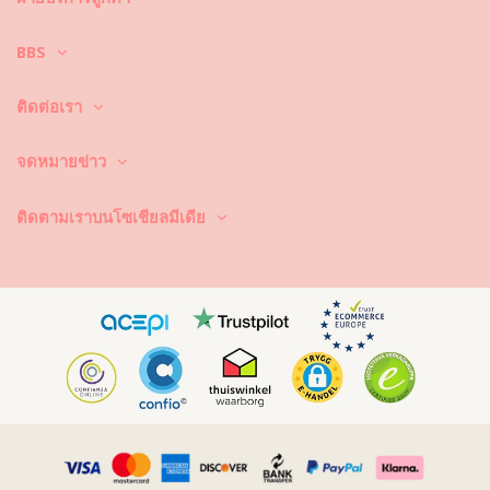
ของคุณอย่างถูกวิธี เพราะเนื้อผ้าที่มีคุณภาพดี เป็นสิ่งจำเป็นและส่งผลต่อสีสัน
ที่สวยสดใสของชุดบิกินี่ แม้จะพูดอย่างนี้ แต่จะทำอย่างไรล่ะ ให้ชุดบิกินี่มีอายุ
BBS
ในการใช้งานที่ยาวนานขึ้น ยังคงดูใหม่และมีสีสันที่สวยสดใสไปนานๆ
ประการแรก : หลีกเลี่ยงการนั่งบริเวณที่มีพื้นผิวขรุขระ เมื่อคุณต้องการที่จะ
ติดต่อเรา
นั่งหรือนอน –ได้โปรดใช้ผ้าขนหนูรองพื้นก่อนทุกครั้ง เพราะการสัมผัสกับพื้น
ผิวที่มีลักษณะขรุขระ เช่น พื้นคอนกรีตหิน (ขอบสระว่ายน้ำ) หรือไม้ (เศษไม้!)
อาจทำให้เนื้อผ้าของชุดว่ายน้ำ ได้รับความเสียหายได้
จดหมายข่าว
ซักและทำความสะอาดอย่างไร? หลังจากการใช้งานทุกครั้ง ให้ล้างบิกินี่ในน้ำ
ที่สะอาดและไม่เค็ม ซึ่งเราแนะนำให้คุณล้างมือก่อนด้วยทุกครั้ง อย่าใช้ผง
ติดตามเราบนโซเชียลมีเดีย
ซักฟอกที่มีความรุนแรง เช่น น้ำยาล้างคราบ แต่ให้ใช้ผลิตภัณฑ์ทำความ
สะอาดผ้าที่มีความอ่อนโยน ที่ช่วยเพิ่มความอ่อนนุ่มของเนื้อผ้าและไม่
ทำลายเนื้อผ้า อย่างเช่น ผลิตภัณฑ์ทำความสะอาดชุดว่ายน้ำโดยเฉพาะ หรือ
สบู่อ่อน
อย่าลืมนำชุดว่ายน้ำออกจากกระเป๋าชายหาดหรือกระเป๋าของคุณ อย่าปล่อย
ให้ชุดว่ายน้ำเปียกเป็นเวลานาน โดยเฉพาะการพับชุดในขณะที่ชุดยังเปียก
และชื้น ทำไม? เพราะงานพิมพ์และลวดลายที่อยู่บนชุดว่ายน้ำอาจเปลี่ยนสีได้
นั่นเอง และถ้าหากชุดบิกินี่ของคุณประดับประดาไปด้วยหิน ไข่มุกหรือการ
เย็บจีบ ให้คุณหลีกเลี่ยงการถูกแรงๆ หรือดึง เพราะวัสดุเหล่านี้จะหลุดได้ง่ายๆ
นั่นเอง
หากชุดว่ายน้ำมีรอยเปื้อน ให้พยายามทำความสะอาด ขยี้หรือเช็ดในขณะที่
ชุดว่ายน้ำยังเปียกอยู่ เพราะเมื่อรอยเปื้อนนั้นแห้งแล้ว การทำความสะอาดจะ