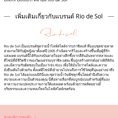
ส่วนประกอบ
เพิ่มเติมเกี่ยวกับแบรนด์ Rio de Sol
ส่วนประกอบ: 84% Biodegradable Nylon (AMNI SOUL ECO), 16%
Spandex (LYCRA) - OEKO-TEX - Chlorine Resistant
ซับใน: 84% Biodegradable Nylon (AMNI SOUL ECO), 16%
Spandex (LYCRA) - OEKO-TEX - Chlorine Resistant
ป้องกันรังสียูวี: UPF 50+
ข้อมูลผลิตภัณฑ์
Rio de Sol เป็นแบรนด์ชุดว่ายน้ำไลฟ์สไตล์จากบราซิลแท้ ที่มอบชุดชายหาด
แผนก: ผู้หญิง, Bikini Bottom
สวยงามให้กับผู้หญิงมาตั้งแต่ปี 2005 กำเนิดจากริโอและสร้างขึ้นเพื่อผู้ที่รัก
รวมแพ็คเกจ: 1 x Bikini Bottom (ไม่รวมอุปกรณ์เสริมอื่น ๆ)
แสงแดด แบรนด์นี้ได้รับแรงบันดาลใจอย่างลึกซึ้งจากสีสันอันหลากหลายและ
HS CODE: 6112.41.0010
ดีไซน์ที่มีชีวิตชีวาของวัฒนธรรมบราซิล แต่ละชิ้นถูกสร้างสรรค์อย่างพิถีพิถัน
SKU: 1981121378
และมีความรับผิดชอบในเมือง Três Rios เพื่อให้มั่นใจว่าสไตล์และความ
EAN: XS (7899810304100), S (7899810304117), M (7899810304124),
ยั่งยืนเดินไปด้วยกัน ตั้งแต่ดีไซน์ที่เย้ายวนไปจนถึงการใช้วัสดุที่นุ่มอย่างน่าทึ่ง
L (7899810304131), XL (7899810304148)
Rio de Sol ได้ออกแบบบิกินี่และชุดว่ายน้ำวันพีซทุกชิ้นโดยคำนึงถึงความ
น้ำหนัก: 45g / 0.1lb / 1.59oz
สบายและความเป็นตัวของคุณ นี่คือทางเลือกที่สมบูรณ์แบบสำหรับผู้ที่มอง
การพิมพ์ไม่ถูกต้องและอาจแตกต่างกันไปตามการตัด
หาความงามเปล่งประกายภายใต้แสงแดด พร้อมด้วยการผลิตอย่างมี
การปรับแต่งภาพถ่าย
จริยธรรมและความหลงใหลในไลฟ์สไตล์เขตร้อน
คำแนะนำในการล้างและดูแล
คำแนะนำในการดูแลสำหรับ: Rio de Sol Bottom Oasis
Ibiza-Comfy
คุณต้องการเพลิดเพลินไปกับชุดบิกินี่ที่ยังคงดูใหม่และมีสีสันสวยสดใส
มากกว่าหนึ่งฤดูกาลใช่หรือ? ถ้าเป็นเช่นนั้น คุณต้องเรียนรู้วิธีการดูแลชุดบิกินี่
ฝ่ายบริการลูกค้า