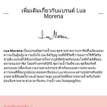
One piece swimsuits หลายสี Lua Morena
เพิ่มเติมเกี่ยวกับแบรนด์ Lua
Composition
Morena
Composition: 85%Polyamide, 15%Elastane
ซับใน: 88% Polyamide, 12% Elastane
ข้อมูลผลิตภัณฑ์
แผนก: ผู้หญิง, One piece swimsuits
รวมแพ็คเกจ: 1 x One piece swimsuits (ไม่รวมอุปกรณ์เสริมอื่น ๆ)
HS CODE: 6112.41.0010
SKU: 1981123695
Lua Morena
เป็นแบรนด์ชุดว่ายน้ำและชุดชายหาดจากบราซิลที่เฉลิมฉลอง
EAN: XS (7899918116346), S (7899670741138), M (7899670741190),
ความเป็นผู้หญิง ความมั่นใจ และจิตวิญญาณที่มีชีวิตชีวาของการใช้ชีวิตริม
L (7899670741268), XL (7899670741336)
ชายฝั่ง แบรนด์ได้รับแรงบันดาลใจจากภูมิทัศน์เขตร้อนและไลฟ์สไตล์ที่ผ่อน
การอ้างอิงผู้จัดจำหน่าย: 30151035
คลายของบราซิล โดยสร้างสรรค์บิกินี ชุดว่ายน้ำวันพีซ และชุดรีสอร์ทที่
น้ำหนัก: 115g / 0.25lb / 4.06oz
ออกแบบมาเพื่อเน้นความงามตามธรรมชาติ พร้อมมอบความสบายและ
การพิมพ์ไม่ถูกต้องและอาจแตกต่างกันไปตามการตัด
ความพอดีที่สมบูรณ์แบบ คอลเลกชันของ Lua Morena ผสานรูปทรงทันสมัย
การปรับแต่งภาพถ่าย
ลวดลายสีสันสดใส และผ้าคุณภาพสูง มอบสไตล์ที่หลากหลายสำหรับวันพัก
คำแนะนำในการล้างและดูแล
ผ่อนริมชายหาด ช่วงเวลาริมสระว่ายน้ำ และวันหยุดฤดูร้อน
คำแนะนำในการดูแลสำหรับ: Lua Morena Alcinha
Santarem
คุณต้องการเพลิดเพลินไปกับชุดบิกินี่ที่ยังคงดูใหม่และมีสีสันสวยสดใส
มากกว่าหนึ่งฤดูกาลใช่หรือ? ถ้าเป็นเช่นนั้น คุณต้องเรียนรู้วิธีการดูแลชุดบิกินี่
ของคุณอย่างถูกวิธี เพราะเนื้อผ้าที่มีคุณภาพดี เป็นสิ่งจำเป็นและส่งผลต่อสีสัน
ฝ่ายบริการลูกค้า