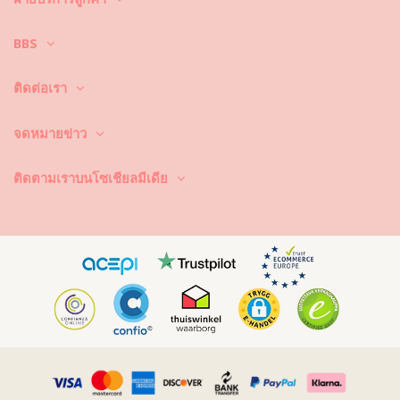
ที่สวยสดใสของชุดบิกินี่ แม้จะพูดอย่างนี้ แต่จะทำอย่างไรล่ะ ให้ชุดบิกินี่มีอายุ
ในการใช้งานที่ยาวนานขึ้น ยังคงดูใหม่และมีสีสันที่สวยสดใสไปนานๆ
BBS
ประการแรก : หลีกเลี่ยงการนั่งบริเวณที่มีพื้นผิวขรุขระ เมื่อคุณต้องการที่จะ
นั่งหรือนอน –ได้โปรดใช้ผ้าขนหนูรองพื้นก่อนทุกครั้ง เพราะการสัมผัสกับพื้น
ติดต่อเรา
ผิวที่มีลักษณะขรุขระ เช่น พื้นคอนกรีตหิน (ขอบสระว่ายน้ำ) หรือไม้ (เศษไม้!)
อาจทำให้เนื้อผ้าของชุดว่ายน้ำ ได้รับความเสียหายได้
จดหมายข่าว
ซักและทำความสะอาดอย่างไร? หลังจากการใช้งานทุกครั้ง ให้ล้างบิกินี่ในน้ำ
ที่สะอาดและไม่เค็ม ซึ่งเราแนะนำให้คุณล้างมือก่อนด้วยทุกครั้ง อย่าใช้ผง
ซักฟอกที่มีความรุนแรง เช่น น้ำยาล้างคราบ แต่ให้ใช้ผลิตภัณฑ์ทำความ
ติดตามเราบนโซเชียลมีเดีย
สะอาดผ้าที่มีความอ่อนโยน ที่ช่วยเพิ่มความอ่อนนุ่มของเนื้อผ้าและไม่
ทำลายเนื้อผ้า อย่างเช่น ผลิตภัณฑ์ทำความสะอาดชุดว่ายน้ำโดยเฉพาะ หรือ
สบู่อ่อน
อย่าลืมนำชุดว่ายน้ำออกจากกระเป๋าชายหาดหรือกระเป๋าของคุณ อย่าปล่อย
ให้ชุดว่ายน้ำเปียกเป็นเวลานาน โดยเฉพาะการพับชุดในขณะที่ชุดยังเปียก
และชื้น ทำไม? เพราะงานพิมพ์และลวดลายที่อยู่บนชุดว่ายน้ำอาจเปลี่ยนสีได้
นั่นเอง และถ้าหากชุดบิกินี่ของคุณประดับประดาไปด้วยหิน ไข่มุกหรือการ
เย็บจีบ ให้คุณหลีกเลี่ยงการถูกแรงๆ หรือดึง เพราะวัสดุเหล่านี้จะหลุดได้ง่ายๆ
นั่นเอง
หากชุดว่ายน้ำมีรอยเปื้อน ให้พยายามทำความสะอาด ขยี้หรือเช็ดในขณะที่
ชุดว่ายน้ำยังเปียกอยู่ เพราะเมื่อรอยเปื้อนนั้นแห้งแล้ว การทำความสะอาดจะ
เป็นเรื่องที่ยากขึ้น ที่สำคัญไม่ควรทำความสะอาดและหลีกเลี่ยงการแกะเกา