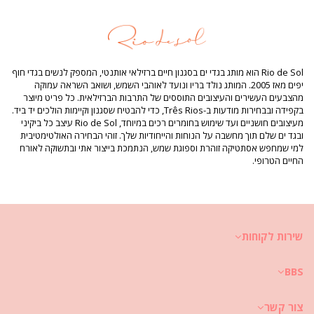
בטנה: 75% Polyamide, 25% Elastane
מידע מוצר
מדור: נשים, מידת טופ בגד ים
החבילה כוללת: 1 x מידת טופ בגד ים (אביזרים אחרים שאינם כלולים)
HS CODE: 6112.41.0010
Rio de Sol הוא מותג בגדי ים בסגנון חיים ברזילאי אותנטי, המספק לנשים בגדי חוף
SKU: 1981124699
יפים מאז 2005. המותג נולד בריו ונועד לאוהבי השמש, ושואב השראה עמוקה
EAN: S (7899810392312), M (7899810392329), L (7899810392336), XL
מהצבעים העשירים והעיצובים התוססים של התרבות הברזילאית. כל פריט מיוצר
(7899810392343), XXL (7899810392350)
בקפידה ובבחירות מודעות ב-Três Rios, כדי להבטיח שסגנון וקיימות הולכים יד ביד.
משקל: 55g / 0.12lb / 1.94oz
מעיצובים חושניים ועד שימוש בחומרים רכים במיוחד, Rio de Sol עיצב כל ביקיני
ההדפסה אינה מדויקת ועלולה להשתנות בהתאם ‏לגזירה
ובגד ים שלם תוך מחשבה על הנוחות והייחודיות שלך. זוהי הבחירה האולטימטיבית
תמונות משודרגות
למי שמחפש אסתטיקה זוהרת וספוגת שמש, הנתמכת בייצור אתי ובתשוקה לאורח
הוראות כביסה וטיפול
החיים הטרופי.
הוראות טיפול עבור: ‏ Rio de Sol Top Garoupa Mel
את לבטח חפצה להנות מבגד הים שלך למשך מספר עונות? אם כך, עליך ללמוד
איך להעניק לו טיפול מטיב. איכות טובה של האריג הינה חיונית במידה שאת רוצה
להנות מהביקיני שלך ליותר מקיץ אחד; השאלה איך לשמר אותו שיישרת אותך
מספר שנים?
שירות לקוחות
ראשית כל: יש להימנע מחיכוך במשטחים קשים. בעת שתרצי לשבת או לשכב, יש
BBS
להקפיד ולהשתמש במגבת. המגע הישיר עם משטחים קשים כגון בטון, אבנים (למשל
קצוות של בריכות שחיה) או משטחי עץ (שבבי עץ) עשוי לגרום נזק לאריג הרך של
בגד הים שלך.
צור קשר