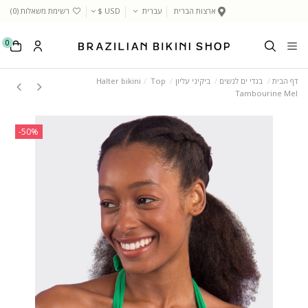
ארצות הברית
עברית
USD $
רשימת משאלות (
0
)
0
דף הבית
בגדי ים לנשים
ביקיני עליון
Top
Halter bikini
Tambourine Mel
‎-50%