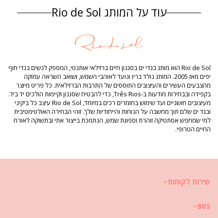
עוד על המותג Rio de Sol
הרכב
הרכב: 84% Biodegradable Nylon (AMNI SOUL ECO), 16% Spandex
(LYCRA) - OEKO-TEX - Chlorine Resistant
בטנה: 84% Biodegradable Nylon (AMNI SOUL ECO), 16% Spandex
(LYCRA) - OEKO-TEX - Chlorine Resistant
הגנת UV: UPF 50+
Rio de Sol הוא מותג בגדי ים בסגנון חיים ברזילאי אותנטי, המספק לנשים בגדי חוף
מידע מוצר
יפים מאז 2005. המותג נולד בריו ונועד לאוהבי השמש, ושואב השראה עמוקה
מהצבעים העשירים והעיצובים התוססים של התרבות הברזילאית. כל פריט מיוצר
מדור: נשים, מידת טופ בגד ים
בקפידה ובבחירות מודעות ב-Três Rios, כדי להבטיח שסגנון וקיימות הולכים יד ביד.
החבילה כוללת: 1 x מידת טופ בגד ים (אביזרים אחרים שאינם כלולים)
מעיצובים חושניים ועד שימוש בחומרים רכים במיוחד, Rio de Sol עיצב כל ביקיני
HS CODE: 6112.41.0010
ובגד ים שלם תוך מחשבה על הנוחות והייחודיות שלך. זוהי הבחירה האולטימטיבית
SKU: 1981119000
למי שמחפש אסתטיקה זוהרת וספוגת שמש, הנתמכת בייצור אתי ובתשוקה לאורח
EAN: XS (7899810263360), S (7899810263377), M (7899810263384), L
החיים הטרופי.
(7899810263391), XL (7899810263407), XXL (7899810267382)
משקל: 55g / 0.12lb / 1.94oz
תמונות משודרגות
הוראות כביסה וטיפול
הוראות טיפול עבור: ‏ Rio de Sol Top Tambourine Mel
שירות לקוחות
את לבטח חפצה להנות מבגד הים שלך למשך מספר עונות? אם כך, עליך ללמוד
איך להעניק לו טיפול מטיב. איכות טובה של האריג הינה חיונית במידה שאת רוצה
BBS
להנות מהביקיני שלך ליותר מקיץ אחד; השאלה איך לשמר אותו שיישרת אותך
מספר שנים?