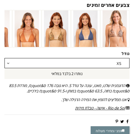
צבעים אחרים זמינים
גודל
נותרו 2 בלבד במלאי
הדוגמנית שלנו, מאנו, עונה על גודל S. היא גובה 176 ס&quot;מ, מודדת 83.5
ס&quot;מ בחזה, 63.5 ס&quot;מ במותן ו-91.5 ס&quot;מ בירכיים.
אנו ממליצים להזמין את המידה הרגילה שלך.
Rio de Sol - אישה - טבלת מידות
זמני ומחירי משלוח