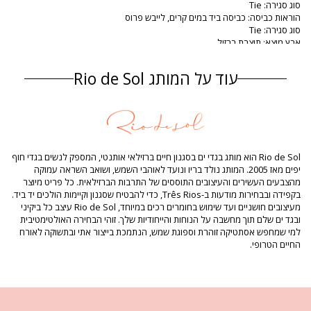
סוג סגירה: Tie
הוראות כביסה: כביסה ביד במים קרים, לייבש פרוס
סוג סגירה: Tie
ארץ מוצא: תוצרת ברזיל
מידת טופ בגד ים חום Rio de Sol
עוד על המותג Rio de Sol
הרכב
הרכב: 84% Polyamide, 16% Elastane - OEKO-TEX - Chlorine
Resistant
בטנה: 84% Polyamide, 16% Elastane - Oeko-Tex
הגנת UV: UPF 50+
מידע מוצר
Rio de Sol הוא מותג בגדי ים בסגנון חיים ברזילאי אותנטי, המספק לנשים בגדי חוף
יפים מאז 2005. המותג נולד בריו ונועד לאוהבי השמש, ושואב השראה עמוקה
מדור: נשים, מידת טופ בגד ים
מהצבעים העשירים והעיצובים התוססים של התרבות הברזילאית. כל פריט מיוצר
החבילה כוללת: 1 x מידת טופ בגד ים (אביזרים אחרים שאינם כלולים)
בקפידה ובבחירות מודעות ב-Três Rios, כדי להבטיח שסגנון וקיימות הולכים יד ביד.
HS CODE: 6112.41.0010
מעיצובים חושניים ועד שימוש בחומרים רכים במיוחד, Rio de Sol עיצב כל ביקיני
SKU: 1981121363
ובגד ים שלם תוך מחשבה על הנוחות והייחודיות שלך. זוהי הבחירה האולטימטיבית
EAN: XS (7899810303356), S (7899810303363), M (7899810303370), L
למי שמחפש אסתטיקה זוהרת וספוגת שמש, הנתמכת בייצור אתי ובתשוקה לאורח
(7899810303387), XL (7899810303394)
החיים הטרופי.
משקל: 55g / 0.12lb / 1.94oz
ההדפסה אינה מדויקת ועלולה להשתנות בהתאם ‏לגזירה
תמונות משודרגות
הוראות כביסה וטיפול