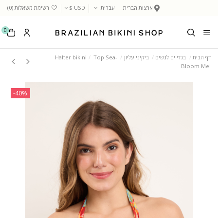
ארצות הברית
עברית
USD $
רשימת משאלות (
0
)
0
דף הבית
בגדי ים לנשים
ביקיני עליון
Top Sea-
Halter bikini
Bloom Mel
‎-40%