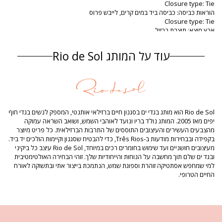
Closure type: Tie
הוראות כביסה: כביסה ביד במים קרים, לייבש פרוס
Closure type: Tie
ארץ מוצא: תוצרת ברזיל
מידת טופ בגד ים אָדוֹם Rio de Sol
עוד על המותג Rio de Sol
הרכב
הרכב: 84% Biodegradable Nylon (AMNI SOUL ECO), 16% Spandex
(LYCRA) - OEKO-TEX - Chlorine Resistant
בטנה: 84% Biodegradable Nylon (AMNI SOUL ECO), 16% Spandex
(LYCRA) - OEKO-TEX - Chlorine Resistant
UV Protection: UPF 50+
Rio de Sol הוא מותג בגדי ים בסגנון חיים ברזילאי אותנטי, המספק לנשים בגדי חוף
מידע מוצר
יפים מאז 2005. המותג נולד בריו ונועד לאוהבי השמש, ושואב השראה עמוקה
מהצבעים העשירים והעיצובים התוססים של התרבות הברזילאית. כל פריט מיוצר
מדור: נשים, מידת טופ בגד ים
בקפידה ובבחירות מודעות ב-Três Rios, כדי להבטיח שסגנון וקיימות הולכים יד ביד.
החבילה כוללת: 1 x מידת טופ בגד ים (אביזרים אחרים שאינם כלולים)
מעיצובים חושניים ועד שימוש בחומרים רכים במיוחד, Rio de Sol עיצב כל ביקיני
HS CODE: 6112.41.0010
ובגד ים שלם תוך מחשבה על הנוחות והייחודיות שלך. זוהי הבחירה האולטימטיבית
SKU: 1981124191
למי שמחפש אסתטיקה זוהרת וספוגת שמש, הנתמכת בייצור אתי ובתשוקה לאורח
EAN: S (7899810365293), M (7899810365309), L (7899810365316), XL
החיים הטרופי.
(7899810365323), XXL (7899810392022)
משקל: 55g / 0.12lb / 1.94oz
ההדפסה אינה מדויקת ועלולה להשתנות בהתאם ‏לגזירה
תמונות משודרגות
הוראות כביסה וטיפול