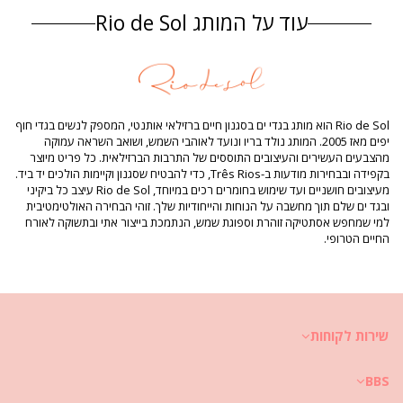
עוד על המותג Rio de Sol
הרכב
הרכב: 84% Polyamide, 16% Elastane - OEKO-TEX - Chlorine
Resistant
בטנה: 84% Polyamide, 16% Elastane - Oeko-Tex
הגנת UV: UPF 50+
מידע מוצר
Rio de Sol הוא מותג בגדי ים בסגנון חיים ברזילאי אותנטי, המספק לנשים בגדי חוף
יפים מאז 2005. המותג נולד בריו ונועד לאוהבי השמש, ושואב השראה עמוקה
מדור: נשים, מידת טופ בגד ים
מהצבעים העשירים והעיצובים התוססים של התרבות הברזילאית. כל פריט מיוצר
החבילה כוללת: 1 x מידת טופ בגד ים (אביזרים אחרים שאינם כלולים)
בקפידה ובבחירות מודעות ב-Três Rios, כדי להבטיח שסגנון וקיימות הולכים יד ביד.
HS CODE: 6112.41.0010
מעיצובים חושניים ועד שימוש בחומרים רכים במיוחד, Rio de Sol עיצב כל ביקיני
SKU: 1981121913
ובגד ים שלם תוך מחשבה על הנוחות והייחודיות שלך. זוהי הבחירה האולטימטיבית
EAN: XS (7899810322395), S (7899810322401), M (7899810322418), L
למי שמחפש אסתטיקה זוהרת וספוגת שמש, הנתמכת בייצור אתי ובתשוקה לאורח
(7899810322425), XL (7899810322432), XXL (7899810465399)
החיים הטרופי.
משקל: 55g / 0.12lb / 1.94oz
ההדפסה אינה מדויקת ועלולה להשתנות בהתאם ‏לגזירה
תמונות משודרגות
הוראות כביסה וטיפול
הוראות טיפול עבור: ‏ Rio de Sol Top Shimmer-Croco Mel
שירות לקוחות
את לבטח חפצה להנות מבגד הים שלך למשך מספר עונות? אם כך, עליך ללמוד
איך להעניק לו טיפול מטיב. איכות טובה של האריג הינה חיונית במידה שאת רוצה
BBS
להנות מהביקיני שלך ליותר מקיץ אחד; השאלה איך לשמר אותו שיישרת אותך
מספר שנים?