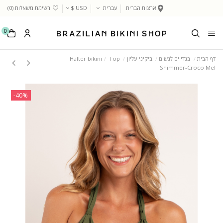
ארצות הברית
עברית
USD $
רשימת משאלות (
0
)
0
דף הבית
בגדי ים לנשים
ביקיני עליון
Top
Halter bikini
Shimmer-Croco Mel
‎-40%