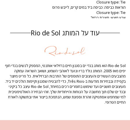
Closure type: Tie
הוראות כביסה: כביסה ביד במים קרים, לייבש פרוס
Closure type: Tie
ארץ מוצא: תוצרת ברזיל
מידת טופ בגד ים כחול כהה Rio de Sol
עוד על המותג Rio de Sol
הרכב
הרכב: 84% Biodegradable Nylon (AMNI SOUL ECO), 16% Spandex
(LYCRA) - OEKO-TEX - Chlorine Resistant
בטנה: 84% Biodegradable Nylon (AMNI SOUL ECO), 16% Spandex
(LYCRA) - OEKO-TEX - Chlorine Resistant
UV Protection: UPF 50+
Rio de Sol הוא מותג בגדי ים בסגנון חיים ברזילאי אותנטי, המספק לנשים בגדי חוף
מידע מוצר
יפים מאז 2005. המותג נולד בריו ונועד לאוהבי השמש, ושואב השראה עמוקה
מהצבעים העשירים והעיצובים התוססים של התרבות הברזילאית. כל פריט מיוצר
מדור: נשים, מידת טופ בגד ים
בקפידה ובבחירות מודעות ב-Três Rios, כדי להבטיח שסגנון וקיימות הולכים יד ביד.
החבילה כוללת: 1 x מידת טופ בגד ים (אביזרים אחרים שאינם כלולים)
מעיצובים חושניים ועד שימוש בחומרים רכים במיוחד, Rio de Sol עיצב כל ביקיני
HS CODE: 6112.41.0010
ובגד ים שלם תוך מחשבה על הנוחות והייחודיות שלך. זוהי הבחירה האולטימטיבית
SKU: 1981121439
למי שמחפש אסתטיקה זוהרת וספוגת שמש, הנתמכת בייצור אתי ובתשוקה לאורח
EAN: XS (7899810307125), S (7899810307132), M (7899810307149), L
החיים הטרופי.
(7899810307156), XL (7899810307163), XXL (7899810307170)
משקל: 55g / 0.12lb / 1.94oz
ההדפסה אינה מדויקת ועלולה להשתנות בהתאם ‏לגזירה
תמונות משודרגות
הוראות כביסה וטיפול