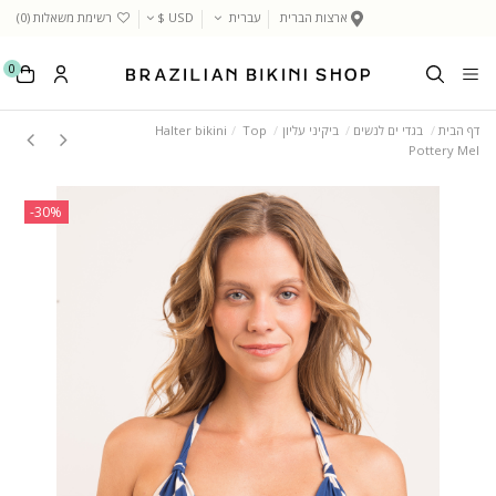
ארצות הברית
עברית
USD $
רשימת משאלות (
0
)
0
דף הבית
בגדי ים לנשים
ביקיני עליון
Top
Halter bikini
Pottery Mel
‎-30%