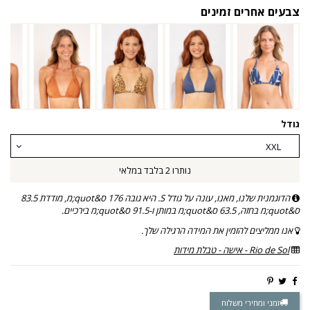
צבעים אחרים זמינים
גודל
נותרו 2 בלבד במלאי
הדוגמנית שלנו, מאנו, עונה על גודל S. היא גובה 176 ס&quot;מ, מודדת 83.5
ס&quot;מ בחזה, 63.5 ס&quot;מ במותן ו-91.5 ס&quot;מ בירכיים.
אנו ממליצים להזמין את המידה הרגילה שלך.
Rio de Sol - אישה - טבלת מידות
זמני ומחירי משלוח