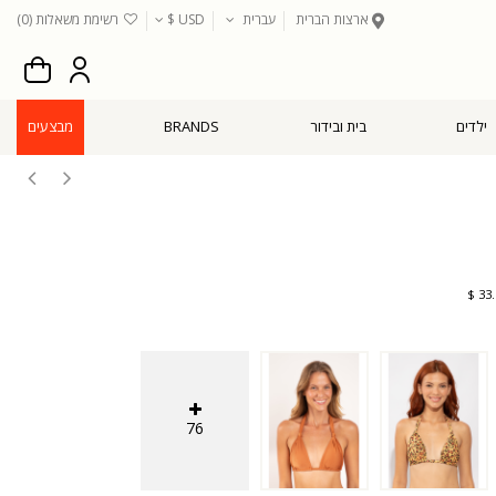
ארצות הברית
עברית
USD $
רשימת משאלות (
0
)
ילדים
בית ובידור
BRANDS
מבצעים
76