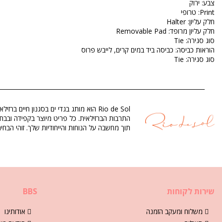
צבע: ירוק
Print: טרופי
חלק עליון: Halter
חלק עליון מרופד: Removable Pad
סוג סגירה: Tie
הוראות כביסה: כביסה ביד במים קרים, לייבש פרוס
סוג סגירה: Tie
ארץ מוצא: תוצרת ברזיל
מידת טופ בגד ים ירוק Rio de Sol
הרכב: 84% Biodegradable Nylon (AMNI SOUL ECO), 16% Spandex (LYCRA) - OEKO-TEX - Chlorine Resistant
בטנה: 84% Biodegradable Nylon (AMNI SOUL ECO), 16% Spandex (LYCRA) - OEKO-TEX - Chlorine Resistant
תוך מחשבה על הנוחות והייחודיות שלך. זוהי הב
הגנת UV: UPF 50+
מדור: נשים, מידת טופ בגד ים
החבילה כוללת: 1 x מידת טופ בגד ים (אביזרים אחרים שאינם כלולים)
HS CODE: 6112.41.0010
שירות לקוחות
BBS
SKU: 1981123823
), L (7899810346452), XL (7899810346469), XXL (7899810391933)
משקל: 55g / 0.12lb / 1.94oz
משלוח ומעקב הזמנה
אודותינו
ההדפסה אינה מדויקת ועלולה להשתנות בהתאם ‏לגזירה