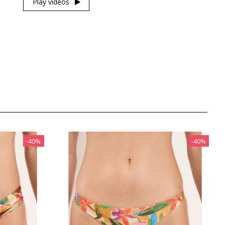
Play videos
‎-40%
‎-40%