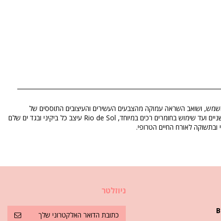
מספק לנשים בגדי חוף יפים מאז 2005. המותג נולד בריו ונועד לאוהבי השמש, ושואב השראה עמוקה מהצבעים העשירים והעיצובים התוססים של
התרבות הברזילאית. כל פריט מיוצר בקפידה ובבחירות מודעות ב-Três Rios, כדי להבטיח שסגנון וקיימות הולכים יד ביד. מעיצובים חושניים ועד שימוש בחומרים רכים במיוחד, Rio de Sol עיצב כל ביקיני ובגד ים שלם
ובתשוקה לאורח החיים הטרופי.
ניוזלטר
B