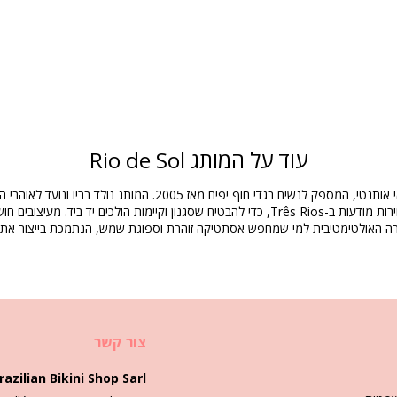
עוד על המותג Rio de Sol
הרכב
Rio de Sol הוא מותג בגדי ים בסגנון חיים ברזילאי אותנטי, ה
חירה האולטימטיבית למי שמחפש אסתטיקה זוהרת וספוגת שמש, הנתמכת בייצור אתי 
מידע מוצר
צור קשר
EAN: S (7899810346438), M (7899810346445
razilian Bikini Shop Sarl