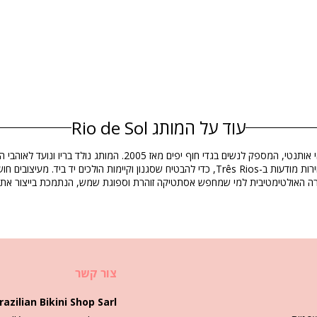
עוד על המותג Rio de Sol
הרכב
Rio de Sol הוא מותג בגדי ים בסגנון חיים ברזילאי אותנטי, ה
חירה האולטימטיבית למי שמחפש אסתטיקה זוהרת וספוגת שמש, הנתמכת בייצור אתי 
מידע מוצר
צור קשר
EAN: XS (7899810304858), S (78998103048
razilian Bikini Shop Sarl