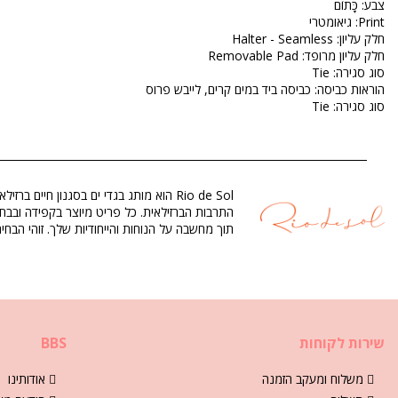
צבע: כָּתוֹם
Print: גיאומטרי
חלק עליון: Halter - Seamless
חלק עליון מרופד: Removable Pad
סוג סגירה: Tie
הוראות כביסה: כביסה ביד במים קרים, לייבש פרוס
סוג סגירה: Tie
ארץ מוצא: תוצרת ברזיל
מידת טופ בגד ים כָּתוֹם Rio de Sol
הרכב: 84% Polyamide, 16% Elastane - OEKO-TEX - Chlorine Resistant
בטנה: 84% Polyamide, 16% Elastane - Oeko-Tex
תוך מחשבה על הנוחות והייחודיות שלך. זוהי הב
הגנת UV: UPF 50+
מדור: נשים, מידת טופ בגד ים
החבילה כוללת: 1 x מידת טופ בגד ים (אביזרים אחרים שאינם כלולים)
HS CODE: 6112.41.0010
שירות לקוחות
BBS
SKU: 1981121393
65), M (7899810304872), L (7899810304889), XL (7899810304896)
משקל: 55g / 0.12lb / 1.94oz
משלוח ומעקב הזמנה
אודותינו
ההדפסה אינה מדויקת ועלולה להשתנות בהתאם ‏לגזירה