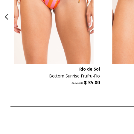
l
Rio de Sol
y
Bottom Sunrise Frufru-Fio