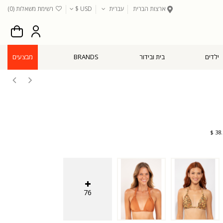
ארצות הברית
עברית
USD $
רשימת משאלות (
0
)
ילדים
בית ובידור
BRANDS
מבצעים
76