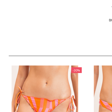
‎-30%