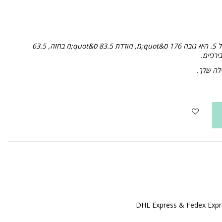
הדוגמנית שלנו, מאנו, עונה על גודל S. היא גובה 176 ס&quot;מ, מודדת 83.5 ס&quot;מ בחזה, 63.5
ילה שלך.