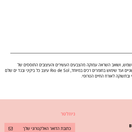
מספק לנשים בגדי חוף יפים מאז 2005. המותג נולד בריו ונועד לאוהבי השמש, ושואב השראה עמוקה מהצבעים העשירים והעיצובים התוססים של
התרבות הברזילאית. כל פריט מיוצר בקפידה ובבחירות מודעות ב-Três Rios, כדי להבטיח שסגנון וקיימות הולכים יד ביד. מעיצובים חושניים ועד שימוש בחומרים רכים במיוחד, Rio de Sol עיצב כל ביקיני ובגד ים שלם
ובתשוקה לאורח החיים הטרופי.
ניוזלטר
B