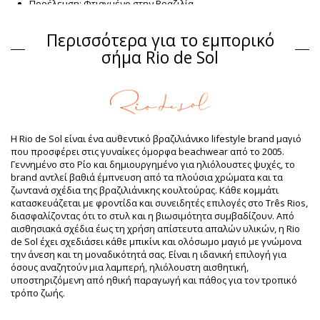
Προέλευση: Φτιαγμένο στην Βραζιλία.
Σουτιέν Μαύρο Rio de Sol SPRING
Περισσότερα για το εμπορικό
Σύνθεση
σήμα Rio de Sol
Σύνθεση: 84% Polyamide, 16% Elastane - OEKO-TEX - Chlorine
Resistant
Επένδυση: 84% Polyamide, 16% Elastane - Oeko-Tex
Προστασία UV: UPF 50+
Πληροφορίες προϊόντος
Η Rio de Sol είναι ένα αυθεντικό βραζιλιάνικο lifestyle brand μαγιό
Τμήμα: Γυναίκα, Σουτιέν
που προσφέρει στις γυναίκες όμορφα beachwear από το 2005.
Η συσκευασία περιλαμβάνει: 1 x Σουτιέν (Δεν
Γεννημένο στο Ρίο και δημιουργημένο για ηλιόλουστες ψυχές, το
περιλαμβάνονται άλλα αξεσουάρ)
brand αντλεί βαθιά έμπνευση από τα πλούσια χρώματα και τα
HS CODE: 6112.41.0010
ζωντανά σχέδια της βραζιλιάνικης κουλτούρας. Κάθε κομμάτι
SKU: 1981126903
κατασκευάζεται με φροντίδα και συνειδητές επιλογές στο Três Rios,
EAN: S (7899810453259), M (7899810453426), L (7899810453433),
διασφαλίζοντας ότι το στυλ και η βιωσιμότητα συμβαδίζουν. Από
XL (7899810453440), XXL (7899810465504)
αισθησιακά σχέδια έως τη χρήση απίστευτα απαλών υλικών, η Rio
Βάρος: 55g / 0.12lb / 1.94oz
de Sol έχει σχεδιάσει κάθε μπικίνι και ολόσωμο μαγιό με γνώμονα
Βελτιωμένες ψηφιακά φωτογραφίες
την άνεση και τη μοναδικότητά σας. Είναι η ιδανική επιλογή για
Οδηγίες πλυσίματος &
όσους αναζητούν μια λαμπερή, ηλιόλουστη αισθητική,
φροντίδας
υποστηριζόμενη από ηθική παραγωγή και πάθος για τον τροπικό
τρόπο ζωής.
Οδηγίες φροντίδας για: Rio de Sol Top Malibu-Black
Mel