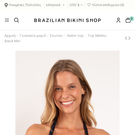
Ηνωμένες Πολιτείες
ελληνικά
USD $
Λίστα επιθυμιών (
0
)
0
Αρχική
Γυναικεία μαγιό
Σουτιέν
Halter top
Top Malibu-
Black Mel