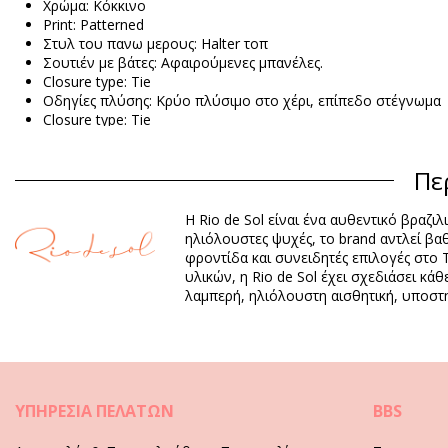
Χρώμα: Κόκκινο
Print: Patterned
Στυλ του πανω μερους: Halter τοπ
Σουτιέν με βάτες: Αφαιρούμενες μπανέλες.
Closure type: Tie
Οδηγίες πλύσης: Κρύο πλύσιμο στο χέρι, επίπεδο στέγνωμα
Closure type: Tie
Προέλευση: Φτιαγμένο στην Βραζιλία.
Σουτιέν Κόκκινο Rio de Sol
Πε
Η Rio de Sol είναι ένα αυθεντικό βραζι
Σύνθεση: 84% Biodegradable Nylon (AMNI SOUL ECO), 16% Sp
ηλιόλουστες ψυχές, το brand αντλεί βα
Επένδυση: 84% Biodegradable Nylon (AMNI SOUL ECO), 16% S
φροντίδα και συνειδητές επιλογές στο 
UV Protection: UPF 50+
υλικών, η Rio de Sol έχει σχεδιάσει κά
λαμπερή, ηλιόλουστη αισθητική, υποστη
Τμήμα: Γυναίκα, Σουτιέν
Η συσκευασία περιλαμβάνει: 1 x Σουτιέν (Δεν περιλαμβάνον
HS CODE: 6112.41.0010
SKU: 1981124529
EAN: S (7899810380043), M (7899810380050), L (7899810380
ΥΠΗΡΕΣΊΑ ΠΕΛΑΤΏΝ
BBS
Βάρος: 55g / 0.12lb / 1.94oz
Η εκτύπωση δεν είναι ακριβής και μπορεί να ποικίλει ανάλογ