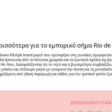
ρισσότερα για το εμπορικό σήμα Rio de 
Σύνθεση
λιάνικο lifestyle brand μαγιό που προσφέρει στις γυναίκες όμορφα 
andex (LYCRA) - OEKO-TEX - Chlorine Resistant
θιά έμπνευση από τα πλούσια χρώματα και τα ζωντανά σχέδια της βρ
pandex (LYCRA) - OEKO-TEX - Chlorine Resistant
Três Rios, διασφαλίζοντας ότι το στυλ και η βιωσιμότητα συμβαδίζ
θε μπικίνι και ολόσωμο μαγιό με γνώμονα την άνεση και τη μοναδικότ
Πληροφορίες προϊόντος
ριζόμενη από ηθική παραγωγή και πάθος για τον τροπικό τρόπο ζωή
ται άλλα αξεσουάρ)
067), XL (7899810380074), XXL (7899810392510)
ΕΠΙΚΟΙΝΩΝΉΣΤΕ ΜΑ
α με την περικοπή