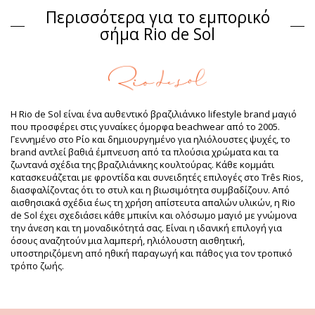
Περισσότερα για το εμπορικό
Σύνθεση
σήμα Rio de Sol
Σύνθεση: 84% Biodegradable Nylon (AMNI SOUL ECO), 16%
Spandex (LYCRA) - OEKO-TEX - Chlorine Resistant
Επένδυση: 84% Biodegradable Nylon (AMNI SOUL ECO), 16%
Spandex (LYCRA) - OEKO-TEX - Chlorine Resistant
Προστασία UV: UPF 50+
Πληροφορίες προϊόντος
Η Rio de Sol είναι ένα αυθεντικό βραζιλιάνικο lifestyle brand μαγιό
που προσφέρει στις γυναίκες όμορφα beachwear από το 2005.
Τμήμα: Γυναίκα, Σουτιέν
Γεννημένο στο Ρίο και δημιουργημένο για ηλιόλουστες ψυχές, το
Η συσκευασία περιλαμβάνει: 1 x Σουτιέν (Δεν
brand αντλεί βαθιά έμπνευση από τα πλούσια χρώματα και τα
περιλαμβάνονται άλλα αξεσουάρ)
ζωντανά σχέδια της βραζιλιάνικης κουλτούρας. Κάθε κομμάτι
HS CODE: 6112.41.0010
κατασκευάζεται με φροντίδα και συνειδητές επιλογές στο Três Rios,
SKU: 1981126579
διασφαλίζοντας ότι το στυλ και η βιωσιμότητα συμβαδίζουν. Από
EAN: S (7899810435002), M (7899810434999), L (7899810436870),
αισθησιακά σχέδια έως τη χρήση απίστευτα απαλών υλικών, η Rio
XL (7899810434883), XXL (7899810465566)
de Sol έχει σχεδιάσει κάθε μπικίνι και ολόσωμο μαγιό με γνώμονα
Βάρος: 55g / 0.12lb / 1.94oz
την άνεση και τη μοναδικότητά σας. Είναι η ιδανική επιλογή για
Η εκτύπωση δεν είναι ακριβής και μπορεί να ποικίλει ανάλογα
όσους αναζητούν μια λαμπερή, ηλιόλουστη αισθητική,
με την περικοπή
υποστηριζόμενη από ηθική παραγωγή και πάθος για τον τροπικό
Βελτιωμένες ψηφιακά φωτογραφίες
τρόπο ζωής.
Οδηγίες πλυσίματος &
φροντίδας
Οδηγίες φροντίδας για: Rio de Sol Top Luma Mel