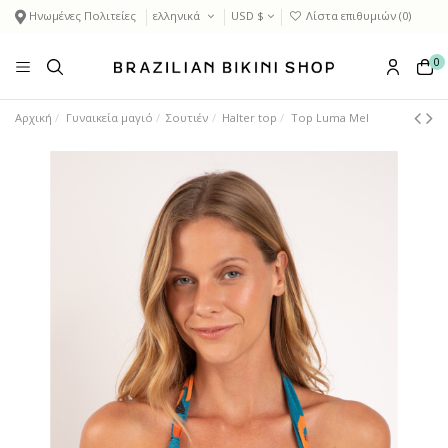
Ηνωμένες Πολιτείες
ελληνικά
USD $
Λίστα επιθυμιών (
0
)
0
Αρχική
Γυναικεία μαγιό
Σουτιέν
Halter top
Top Luma Mel