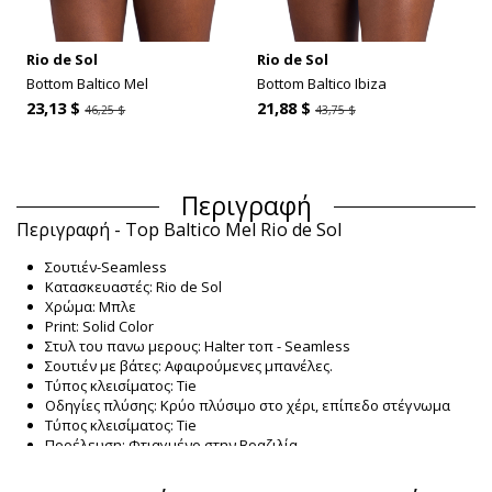
Rio de Sol
Rio de Sol
Bottom Baltico Mel
Bottom Baltico Ibiza
23,13 $
21,88 $
46,25 $
43,75 $
Περιγραφή
Περιγραφή - Top Baltico Mel Rio de Sol
Σουτιέν-Seamless
Κατασκευαστές: Rio de Sol
Χρώμα: Μπλε
Print: Solid Color
Στυλ του πανω μερους: Halter τοπ - Seamless
Σουτιέν με βάτες: Αφαιρούμενες μπανέλες.
Τύπος κλεισίματος: Tie
Οδηγίες πλύσης: Κρύο πλύσιμο στο χέρι, επίπεδο στέγνωμα
Τύπος κλεισίματος: Tie
Προέλευση: Φτιαγμένο στην Βραζιλία.
Σουτιέν Μπλε Rio de Sol