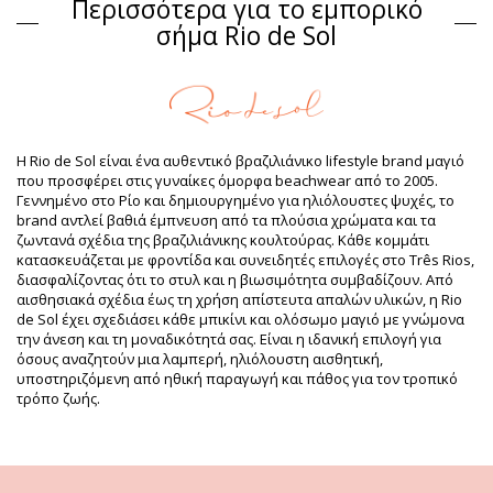
Περισσότερα για το εμπορικό
Σύνθεση
σήμα Rio de Sol
Σύνθεση: 84% Biodegradable Nylon (AMNI SOUL ECO), 16%
Spandex (LYCRA) - OEKO-TEX - Chlorine Resistant
Επένδυση: 84% Biodegradable Nylon (AMNI SOUL ECO), 16%
Spandex (LYCRA) - OEKO-TEX - Chlorine Resistant
Προστασία UV: UPF 50+
Πληροφορίες προϊόντος
Η Rio de Sol είναι ένα αυθεντικό βραζιλιάνικο lifestyle brand μαγιό
που προσφέρει στις γυναίκες όμορφα beachwear από το 2005.
Τμήμα: Γυναίκα, Σουτιέν
Γεννημένο στο Ρίο και δημιουργημένο για ηλιόλουστες ψυχές, το
Η συσκευασία περιλαμβάνει: 1 x Σουτιέν (Δεν
brand αντλεί βαθιά έμπνευση από τα πλούσια χρώματα και τα
περιλαμβάνονται άλλα αξεσουάρ)
ζωντανά σχέδια της βραζιλιάνικης κουλτούρας. Κάθε κομμάτι
HS CODE: 6112.41.0010
κατασκευάζεται με φροντίδα και συνειδητές επιλογές στο Três Rios,
SKU: 1981118995
διασφαλίζοντας ότι το στυλ και η βιωσιμότητα συμβαδίζουν. Από
EAN: XS (7899810263117), S (7899810263124), M (7899810263131),
αισθησιακά σχέδια έως τη χρήση απίστευτα απαλών υλικών, η Rio
L (7899810263148), XL (7899810263155), XXL (7899810267375)
de Sol έχει σχεδιάσει κάθε μπικίνι και ολόσωμο μαγιό με γνώμονα
Βάρος: 55g / 0.12lb / 1.94oz
την άνεση και τη μοναδικότητά σας. Είναι η ιδανική επιλογή για
Βελτιωμένες ψηφιακά φωτογραφίες
όσους αναζητούν μια λαμπερή, ηλιόλουστη αισθητική,
Οδηγίες πλυσίματος &
υποστηριζόμενη από ηθική παραγωγή και πάθος για τον τροπικό
φροντίδας
τρόπο ζωής.
Οδηγίες φροντίδας για: Rio de Sol Top Baltico Mel
Θέλετε να απολαμβάνετε το νέο σας σετ μπικίνι για αρκετές σεζόν;
Εάν ναι, θα πρέπει να μάθετε πώς να το φροντίζετε σωστά. Βέβαια,