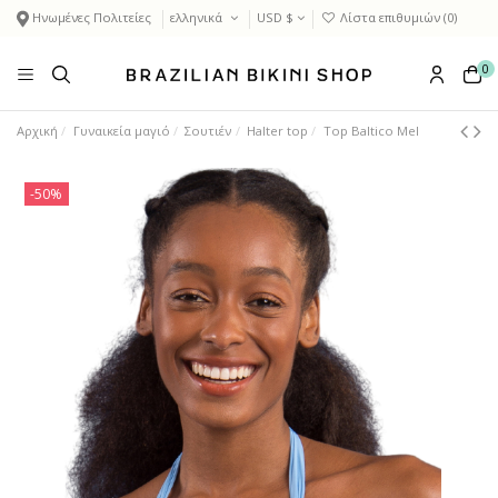
Ηνωμένες Πολιτείες
ελληνικά
USD $
Λίστα επιθυμιών (
0
)
0
Αρχική
Γυναικεία μαγιό
Σουτιέν
Halter top
Top Baltico Mel
-50%