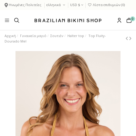
Ηνωμένες Πολιτείες
ελληνικά
USD $
Λίστα επιθυμιών (
0
)
0
Αρχική
Γυναικεία μαγιό
Σουτιέν
Halter top
Top Fluity-
Dourado Mel