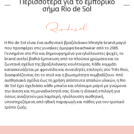
Περισσότερα για το εμπορικό
Σύνθεση
σήμα Rio de Sol
Σύνθεση: 84% Polyamide, 16% Elastane - Oeko-Tex
Επένδυση: 84% Polyamide, 16% Elastane - Oeko-Tex
UV Protection: UPF 50+
Πληροφορίες προϊόντος
Τμήμα: Γυναίκα, Σουτιέν
Η Rio de Sol είναι ένα αυθεντικό βραζιλιάνικο lifestyle brand μαγιό
Η συσκευασία περιλαμβάνει: 1 x Σουτιέν (Δεν
που προσφέρει στις γυναίκες όμορφα beachwear από το 2005.
περιλαμβάνονται άλλα αξεσουάρ)
Γεννημένο στο Ρίο και δημιουργημένο για ηλιόλουστες ψυχές, το
HS CODE: 6112.41.0010
brand αντλεί βαθιά έμπνευση από τα πλούσια χρώματα και τα
SKU: 1981125569
ζωντανά σχέδια της βραζιλιάνικης κουλτούρας. Κάθε κομμάτι
EAN: S (7899810412447), M (7899810412430), L (7899810412423),
κατασκευάζεται με φροντίδα και συνειδητές επιλογές στο Três Rios,
XL (7899810412232), XXL (7899810412225)
διασφαλίζοντας ότι το στυλ και η βιωσιμότητα συμβαδίζουν. Από
Βάρος: 55g / 0.12lb / 1.94oz
αισθησιακά σχέδια έως τη χρήση απίστευτα απαλών υλικών, η Rio
Βελτιωμένες ψηφιακά φωτογραφίες
de Sol έχει σχεδιάσει κάθε μπικίνι και ολόσωμο μαγιό με γνώμονα
Οδηγίες πλυσίματος &
την άνεση και τη μοναδικότητά σας. Είναι η ιδανική επιλογή για
φροντίδας
όσους αναζητούν μια λαμπερή, ηλιόλουστη αισθητική,
υποστηριζόμενη από ηθική παραγωγή και πάθος για τον τροπικό
Οδηγίες φροντίδας για: Rio de Sol Top Fluity-Dourado
τρόπο ζωής.
Mel
Θέλετε να απολαμβάνετε το νέο σας σετ μπικίνι για αρκετές σεζόν;
Εάν ναι, θα πρέπει να μάθετε πώς να το φροντίζετε σωστά. Βέβαια,
τα υλικά υψηλής ποιότητας είναι απαραίτητα εάν θέλετε να χαρείτε
το καινούργιο σας σετ μπικίνι για περισσότερα από ένα καλοκαίρια.