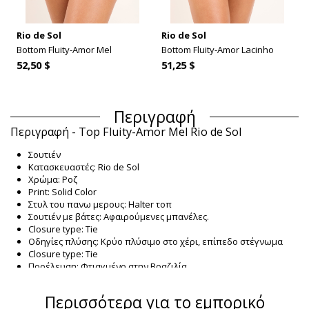
Rio de Sol
Rio de Sol
Bottom Fluity-Amor Mel
Bottom Fluity-Amor Lacinho
52,50 $
51,25 $
Περιγραφή
Περιγραφή - Top Fluity-Amor Mel Rio de Sol
Σουτιέν
Κατασκευαστές: Rio de Sol
Χρώμα: Ροζ
Print: Solid Color
Στυλ του πανω μερους: Halter τοπ
Σουτιέν με βάτες: Αφαιρούμενες μπανέλες.
Closure type: Tie
Οδηγίες πλύσης: Κρύο πλύσιμο στο χέρι, επίπεδο στέγνωμα
Closure type: Tie
Προέλευση: Φτιαγμένο στην Βραζιλία.
Σουτιέν Ροζ Rio de Sol SUMMER
Περισσότερα για το εμπορικό
Σύνθεση