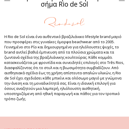
σήμα Rio de Sol
Σύνθεση: 84% Polyamide, 16% Elastane - Oeko-Tex
Επένδυση: 84% Polyamide, 16% Elastane - Oeko-Tex
UV Protection: UPF 50+
Πληροφορίες προϊόντος
Τμήμα: Γυναίκα, Σουτιέν
Η Rio de Sol είναι ένα αυθεντικό βραζιλιάνικο lifestyle brand μαγιό
Η συσκευασία περιλαμβάνει: 1 x Σουτιέν (Δεν
που προσφέρει στις γυναίκες όμορφα beachwear από το 2005.
περιλαμβάνονται άλλα αξεσουάρ)
Γεννημένο στο Ρίο και δημιουργημένο για ηλιόλουστες ψυχές, το
HS CODE: 6112.41.0010
brand αντλεί βαθιά έμπνευση από τα πλούσια χρώματα και τα
SKU: 1981125541
ζωντανά σχέδια της βραζιλιάνικης κουλτούρας. Κάθε κομμάτι
EAN: S (7899810413437), M (7899810413420), L (7899810413413),
κατασκευάζεται με φροντίδα και συνειδητές επιλογές στο Três Rios,
XL (7899810413406), XXL (7899810413390)
διασφαλίζοντας ότι το στυλ και η βιωσιμότητα συμβαδίζουν. Από
Βάρος: 55g / 0.12lb / 1.94oz
αισθησιακά σχέδια έως τη χρήση απίστευτα απαλών υλικών, η Rio
Βελτιωμένες ψηφιακά φωτογραφίες
de Sol έχει σχεδιάσει κάθε μπικίνι και ολόσωμο μαγιό με γνώμονα
Οδηγίες πλυσίματος &
την άνεση και τη μοναδικότητά σας. Είναι η ιδανική επιλογή για
φροντίδας
όσους αναζητούν μια λαμπερή, ηλιόλουστη αισθητική,
υποστηριζόμενη από ηθική παραγωγή και πάθος για τον τροπικό
Οδηγίες φροντίδας για: Rio de Sol Top Fluity-Amor Mel
τρόπο ζωής.
Θέλετε να απολαμβάνετε το νέο σας σετ μπικίνι για αρκετές σεζόν;
Εάν ναι, θα πρέπει να μάθετε πώς να το φροντίζετε σωστά. Βέβαια,
τα υλικά υψηλής ποιότητας είναι απαραίτητα εάν θέλετε να χαρείτε
το καινούργιο σας σετ μπικίνι για περισσότερα από ένα καλοκαίρια.
Αλλά πώς θα μπορέσετε να το διατηρήσετε σε άριστη κατάσταση