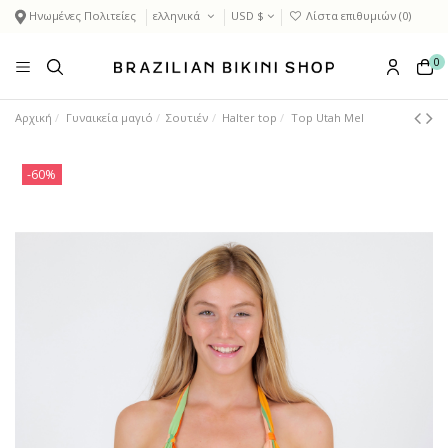
Ηνωμένες Πολιτείες
ελληνικά
USD $
Λίστα επιθυμιών (
0
)
0
Αρχική
Γυναικεία μαγιό
Σουτιέν
Halter top
Top Utah Mel
-60%