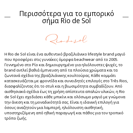
Σουτιέν Πολύχρωμο Rio de Sol
Περισσότερα για το εμπορικό
Σύνθεση
σήμα Rio de Sol
Σύνθεση: 84% Biodegradable Nylon (AMNI SOUL ECO), 16%
Spandex (LYCRA) - OEKO-TEX - Chlorine Resistant
Επένδυση: 84% Polyamide, 16% Elastane - Oeko-Tex
UV Protection: UPF 50+
Πληροφορίες προϊόντος
Η Rio de Sol είναι ένα αυθεντικό βραζιλιάνικο lifestyle brand μαγιό
Τμήμα: Γυναίκα, Σουτιέν
που προσφέρει στις γυναίκες όμορφα beachwear από το 2005.
Η συσκευασία περιλαμβάνει: 1 x Σουτιέν (Δεν
Γεννημένο στο Ρίο και δημιουργημένο για ηλιόλουστες ψυχές, το
περιλαμβάνονται άλλα αξεσουάρ)
brand αντλεί βαθιά έμπνευση από τα πλούσια χρώματα και τα
HS CODE: 6112.41.0010
ζωντανά σχέδια της βραζιλιάνικης κουλτούρας. Κάθε κομμάτι
SKU: 1981115209
κατασκευάζεται με φροντίδα και συνειδητές επιλογές στο Três Rios,
EAN: XS (7899810195975), S (7899810195982), M (7899810195999),
διασφαλίζοντας ότι το στυλ και η βιωσιμότητα συμβαδίζουν. Από
L (7899810196002), XL (7899810196019)
αισθησιακά σχέδια έως τη χρήση απίστευτα απαλών υλικών, η Rio
Βάρος: 55g / 0.12lb / 1.94oz
de Sol έχει σχεδιάσει κάθε μπικίνι και ολόσωμο μαγιό με γνώμονα
Η εκτύπωση δεν είναι ακριβής και μπορεί να ποικίλει ανάλογα
την άνεση και τη μοναδικότητά σας. Είναι η ιδανική επιλογή για
με την περικοπή
όσους αναζητούν μια λαμπερή, ηλιόλουστη αισθητική,
Βελτιωμένες ψηφιακά φωτογραφίες
υποστηριζόμενη από ηθική παραγωγή και πάθος για τον τροπικό
Οδηγίες πλυσίματος &
τρόπο ζωής.
φροντίδας
Οδηγίες φροντίδας για: Rio de Sol Top Utah Mel