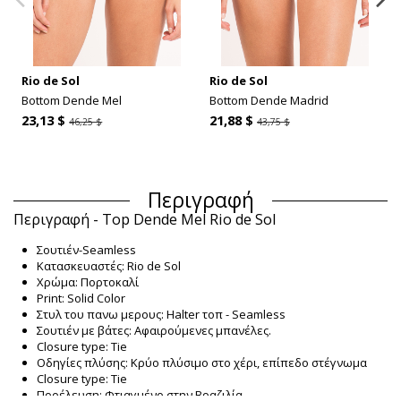
Rio de Sol
Rio de Sol
Bottom Dende Mel
Bottom Dende Madrid
23,13 $
21,88 $
46,25 $
43,75 $
Περιγραφή
Περιγραφή - Top Dende Mel Rio de Sol
Σουτιέν-Seamless
Κατασκευαστές: Rio de Sol
Χρώμα: Πορτοκαλί
Print: Solid Color
Στυλ του πανω μερους: Halter τοπ - Seamless
Σουτιέν με βάτες: Αφαιρούμενες μπανέλες.
Closure type: Tie
Οδηγίες πλύσης: Κρύο πλύσιμο στο χέρι, επίπεδο στέγνωμα
Closure type: Tie
Προέλευση: Φτιαγμένο στην Βραζιλία.