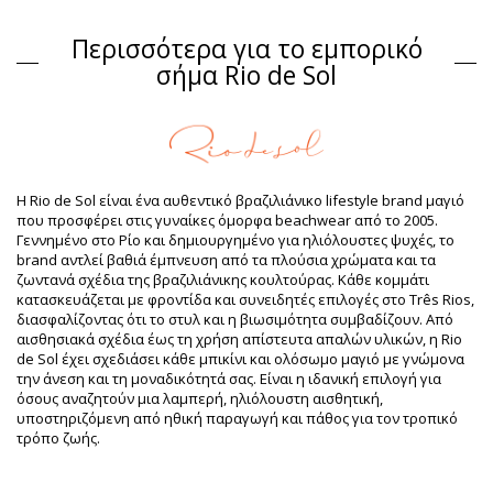
Σουτιέν Πορτοκαλί Rio de Sol Summer
Περισσότερα για το εμπορικό
Σύνθεση
σήμα Rio de Sol
Σύνθεση: 84% Biodegradable Nylon (AMNI SOUL ECO), 16%
Spandex (LYCRA) - OEKO-TEX - Chlorine Resistant
Επένδυση: 84% Biodegradable Nylon (AMNI SOUL ECO), 16%
Spandex (LYCRA) - OEKO-TEX - Chlorine Resistant
UV Protection: UPF 50+
Πληροφορίες προϊόντος
Η Rio de Sol είναι ένα αυθεντικό βραζιλιάνικο lifestyle brand μαγιό
που προσφέρει στις γυναίκες όμορφα beachwear από το 2005.
Τμήμα: Γυναίκα, Σουτιέν
Γεννημένο στο Ρίο και δημιουργημένο για ηλιόλουστες ψυχές, το
Η συσκευασία περιλαμβάνει: 1 x Σουτιέν (Δεν
brand αντλεί βαθιά έμπνευση από τα πλούσια χρώματα και τα
περιλαμβάνονται άλλα αξεσουάρ)
ζωντανά σχέδια της βραζιλιάνικης κουλτούρας. Κάθε κομμάτι
HS CODE: 6112.41.0010
κατασκευάζεται με φροντίδα και συνειδητές επιλογές στο Três Rios,
SKU: 1981120417
διασφαλίζοντας ότι το στυλ και η βιωσιμότητα συμβαδίζουν. Από
EAN: XS (7899810278944), S (7899810278951), M (7899810278968),
αισθησιακά σχέδια έως τη χρήση απίστευτα απαλών υλικών, η Rio
L (7899810278975), XL (7899810278982)
de Sol έχει σχεδιάσει κάθε μπικίνι και ολόσωμο μαγιό με γνώμονα
Βάρος: 55g / 0.12lb / 1.94oz
την άνεση και τη μοναδικότητά σας. Είναι η ιδανική επιλογή για
Βελτιωμένες ψηφιακά φωτογραφίες
όσους αναζητούν μια λαμπερή, ηλιόλουστη αισθητική,
Οδηγίες πλυσίματος &
υποστηριζόμενη από ηθική παραγωγή και πάθος για τον τροπικό
φροντίδας
τρόπο ζωής.
Οδηγίες φροντίδας για: Rio de Sol Top Dende Mel