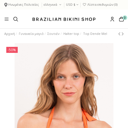
Ηνωμένες Πολιτείες
ελληνικά
USD $
Λίστα επιθυμιών (
0
)
0
Αρχική
Γυναικεία μαγιό
Σουτιέν
Halter top
Top Dende Mel
-50%