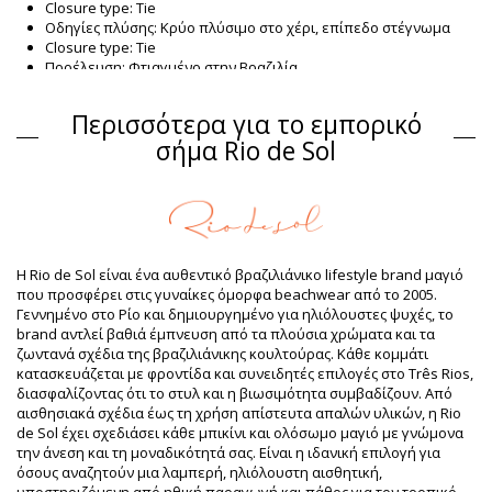
Closure type: Tie
Οδηγίες πλύσης: Κρύο πλύσιμο στο χέρι, επίπεδο στέγνωμα
Closure type: Tie
Προέλευση: Φτιαγμένο στην Βραζιλία.
Σουτιέν Κόκκινο Rio de Sol
Περισσότερα για το εμπορικό
Σύνθεση
σήμα Rio de Sol
Σύνθεση: 84% Biodegradable Nylon (AMNI SOUL ECO), 16%
Spandex (LYCRA) - OEKO-TEX - Chlorine Resistant
Επένδυση: 84% Biodegradable Nylon (AMNI SOUL ECO), 16%
Spandex (LYCRA) - OEKO-TEX - Chlorine Resistant
UV Protection: UPF 50+
Πληροφορίες προϊόντος
Η Rio de Sol είναι ένα αυθεντικό βραζιλιάνικο lifestyle brand μαγιό
που προσφέρει στις γυναίκες όμορφα beachwear από το 2005.
Τμήμα: Γυναίκα, Σουτιέν
Γεννημένο στο Ρίο και δημιουργημένο για ηλιόλουστες ψυχές, το
Η συσκευασία περιλαμβάνει: 1 x Σουτιέν (Δεν
brand αντλεί βαθιά έμπνευση από τα πλούσια χρώματα και τα
περιλαμβάνονται άλλα αξεσουάρ)
ζωντανά σχέδια της βραζιλιάνικης κουλτούρας. Κάθε κομμάτι
HS CODE: 6112.41.0010
κατασκευάζεται με φροντίδα και συνειδητές επιλογές στο Três Rios,
SKU: 1981124191
διασφαλίζοντας ότι το στυλ και η βιωσιμότητα συμβαδίζουν. Από
EAN: S (7899810365293), M (7899810365309), L (7899810365316),
αισθησιακά σχέδια έως τη χρήση απίστευτα απαλών υλικών, η Rio
XL (7899810365323), XXL (7899810392022)
de Sol έχει σχεδιάσει κάθε μπικίνι και ολόσωμο μαγιό με γνώμονα
Βάρος: 55g / 0.12lb / 1.94oz
την άνεση και τη μοναδικότητά σας. Είναι η ιδανική επιλογή για
Η εκτύπωση δεν είναι ακριβής και μπορεί να ποικίλει ανάλογα
όσους αναζητούν μια λαμπερή, ηλιόλουστη αισθητική,
με την περικοπή