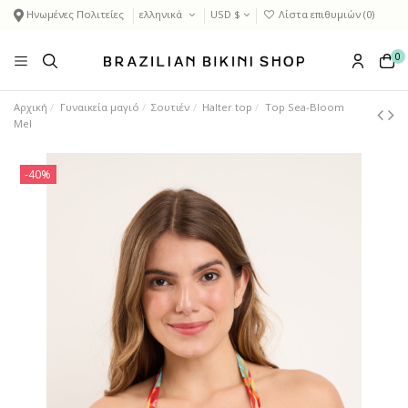
Ηνωμένες Πολιτείες
ελληνικά
USD $
Λίστα επιθυμιών (
0
)
0
Αρχική
Γυναικεία μαγιό
Σουτιέν
Halter top
Top Sea-Bloom
Mel
-40%