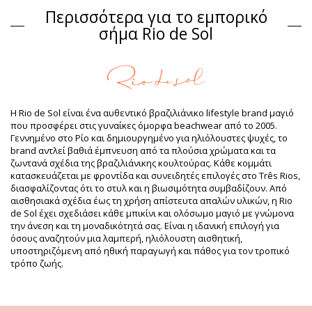
Περισσότερα για το εμπορικό
Σύνθεση
σήμα Rio de Sol
Σύνθεση: 84% Biodegradable Nylon (AMNI SOUL ECO), 16%
Spandex (LYCRA) - OEKO-TEX - Chlorine Resistant
Επένδυση: 84% Biodegradable Nylon (AMNI SOUL ECO), 16%
Spandex (LYCRA) - OEKO-TEX - Chlorine Resistant
Προστασία UV: UPF 50+
Πληροφορίες προϊόντος
Η Rio de Sol είναι ένα αυθεντικό βραζιλιάνικο lifestyle brand μαγιό
που προσφέρει στις γυναίκες όμορφα beachwear από το 2005.
Τμήμα: Γυναίκα, Σουτιέν
Γεννημένο στο Ρίο και δημιουργημένο για ηλιόλουστες ψυχές, το
Η συσκευασία περιλαμβάνει: 1 x Σουτιέν (Δεν
brand αντλεί βαθιά έμπνευση από τα πλούσια χρώματα και τα
περιλαμβάνονται άλλα αξεσουάρ)
ζωντανά σχέδια της βραζιλιάνικης κουλτούρας. Κάθε κομμάτι
HS CODE: 6112.41.0010
κατασκευάζεται με φροντίδα και συνειδητές επιλογές στο Três Rios,
SKU: 1981126537
διασφαλίζοντας ότι το στυλ και η βιωσιμότητα συμβαδίζουν. Από
EAN: S (7899810431769), M (7899810432247), L (7899810432117),
αισθησιακά σχέδια έως τη χρήση απίστευτα απαλών υλικών, η Rio
XL (7899810432100), XXL (7899810465665)
de Sol έχει σχεδιάσει κάθε μπικίνι και ολόσωμο μαγιό με γνώμονα
Βάρος: 55g / 0.12lb / 1.94oz
την άνεση και τη μοναδικότητά σας. Είναι η ιδανική επιλογή για
Η εκτύπωση δεν είναι ακριβής και μπορεί να ποικίλει ανάλογα
όσους αναζητούν μια λαμπερή, ηλιόλουστη αισθητική,
με την περικοπή
υποστηριζόμενη από ηθική παραγωγή και πάθος για τον τροπικό
Βελτιωμένες ψηφιακά φωτογραφίες
τρόπο ζωής.
Οδηγίες πλυσίματος &
φροντίδας
Οδηγίες φροντίδας για: Rio de Sol Top Azule Mel