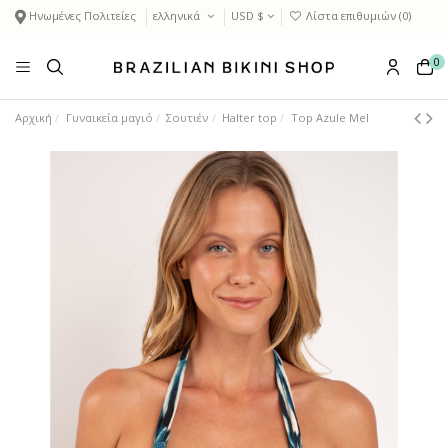
Ηνωμένες Πολιτείες
ελληνικά
USD $
Λίστα επιθυμιών (
0
)
0
Αρχική
Γυναικεία μαγιό
Σουτιέν
Halter top
Top Azule Mel