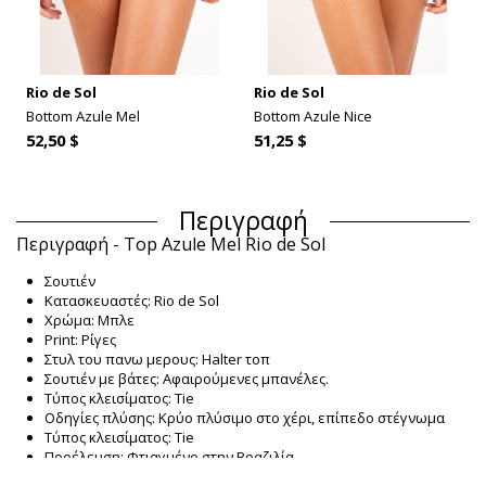
Rio de Sol
Rio de Sol
Bottom Azule Mel
Bottom Azule Nice
52,50 $
51,25 $
Περιγραφή
Περιγραφή - Top Azule Mel Rio de Sol
Σουτιέν
Κατασκευαστές: Rio de Sol
Χρώμα: Μπλε
Print: Ρίγες
Στυλ του πανω μερους: Halter τοπ
Σουτιέν με βάτες: Αφαιρούμενες μπανέλες.
Τύπος κλεισίματος: Tie
Οδηγίες πλύσης: Κρύο πλύσιμο στο χέρι, επίπεδο στέγνωμα
Τύπος κλεισίματος: Tie
Προέλευση: Φτιαγμένο στην Βραζιλία.
Σουτιέν Μπλε Rio de Sol SPRING