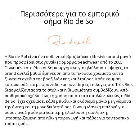
Σουτιέν Μπλε Rio de Sol
Περισσότερα για το εμπορικό
Σύνθεση
σήμα Rio de Sol
Σύνθεση: 84% Biodegradable Nylon (AMNI SOUL ECO), 16%
Spandex (LYCRA) - OEKO-TEX - Chlorine Resistant
Επένδυση: 84% Biodegradable Nylon (AMNI SOUL ECO), 16%
Spandex (LYCRA) - OEKO-TEX - Chlorine Resistant
Προστασία UV: UPF 50+
Πληροφορίες προϊόντος
Η Rio de Sol είναι ένα αυθεντικό βραζιλιάνικο lifestyle brand μαγιό
που προσφέρει στις γυναίκες όμορφα beachwear από το 2005.
Τμήμα: Γυναίκα, Σουτιέν
Γεννημένο στο Ρίο και δημιουργημένο για ηλιόλουστες ψυχές, το
Η συσκευασία περιλαμβάνει: 1 x Σουτιέν (Δεν
brand αντλεί βαθιά έμπνευση από τα πλούσια χρώματα και τα
περιλαμβάνονται άλλα αξεσουάρ)
ζωντανά σχέδια της βραζιλιάνικης κουλτούρας. Κάθε κομμάτι
HS CODE: 6112.41.0010
κατασκευάζεται με φροντίδα και συνειδητές επιλογές στο Três Rios,
SKU: 1981121243
διασφαλίζοντας ότι το στυλ και η βιωσιμότητα συμβαδίζουν. Από
EAN: XS (7899810297464), S (7899810297471), M (7899810297488),
αισθησιακά σχέδια έως τη χρήση απίστευτα απαλών υλικών, η Rio
L (7899810297495), XL (7899810297501), XXL (7899810297518)
de Sol έχει σχεδιάσει κάθε μπικίνι και ολόσωμο μαγιό με γνώμονα
Βάρος: 55g / 0.12lb / 1.94oz
την άνεση και τη μοναδικότητά σας. Είναι η ιδανική επιλογή για
Βελτιωμένες ψηφιακά φωτογραφίες
όσους αναζητούν μια λαμπερή, ηλιόλουστη αισθητική,
Οδηγίες πλυσίματος &
υποστηριζόμενη από ηθική παραγωγή και πάθος για τον τροπικό
φροντίδας
τρόπο ζωής.
Οδηγίες φροντίδας για: Rio de Sol Top Oceano Mel