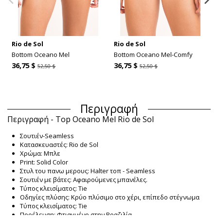
Rio de Sol
Rio de Sol
Bottom Oceano Mel
Bottom Oceano Mel-Comfy
36,75 $
36,75 $
52,50 $
52,50 $
Περιγραφή
Περιγραφή - Top Oceano Mel Rio de Sol
Σουτιέν-Seamless
Κατασκευαστές: Rio de Sol
Χρώμα: Μπλε
Print: Solid Color
Στυλ του πανω μερους: Halter τοπ - Seamless
Σουτιέν με βάτες: Αφαιρούμενες μπανέλες.
Τύπος κλεισίματος: Tie
Οδηγίες πλύσης: Κρύο πλύσιμο στο χέρι, επίπεδο στέγνωμα
Τύπος κλεισίματος: Tie
Προέλευση: Φτιαγμένο στην Βραζιλία.