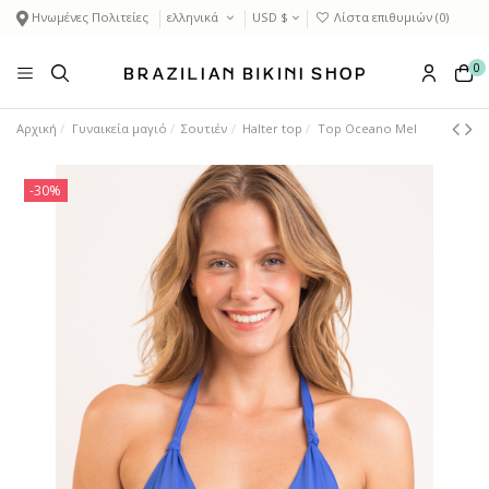
Ηνωμένες Πολιτείες
ελληνικά
USD $
Λίστα επιθυμιών (
0
)
0
Αρχική
Γυναικεία μαγιό
Σουτιέν
Halter top
Top Oceano Mel
-30%