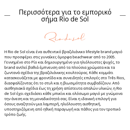
Σύνθεση
Περισσότερα για το εμπορικό
Σύνθεση: 84% Biodegradable Nylon (AMNI SOUL ECO), 16%
Spandex (LYCRA) - OEKO-TEX - Chlorine Resistant
σήμα Rio de Sol
Επένδυση: 84% Biodegradable Nylon (AMNI SOUL ECO), 16%
Spandex (LYCRA) - OEKO-TEX - Chlorine Resistant
UV Protection: UPF 50+
Πληροφορίες προϊόντος
Τμήμα: Γυναίκα, Σουτιέν
Η Rio de Sol είναι ένα αυθεντικό βραζιλιάνικο lifestyle brand μαγιό
Η συσκευασία περιλαμβάνει: 1 x Σουτιέν (Δεν
που προσφέρει στις γυναίκες όμορφα beachwear από το 2005.
περιλαμβάνονται άλλα αξεσουάρ)
Γεννημένο στο Ρίο και δημιουργημένο για ηλιόλουστες ψυχές, το
HS CODE: 6112.41.0010
brand αντλεί βαθιά έμπνευση από τα πλούσια χρώματα και τα
SKU: 1981117967
ζωντανά σχέδια της βραζιλιάνικης κουλτούρας. Κάθε κομμάτι
EAN: XS (7899810236470), S (7899810236487), M (7899810236494),
κατασκευάζεται με φροντίδα και συνειδητές επιλογές στο Três Rios,
L (7899810236500), XL (7899810236517)
διασφαλίζοντας ότι το στυλ και η βιωσιμότητα συμβαδίζουν. Από
Βάρος: 55g / 0.12lb / 1.94oz
αισθησιακά σχέδια έως τη χρήση απίστευτα απαλών υλικών, η Rio
Βελτιωμένες ψηφιακά φωτογραφίες
de Sol έχει σχεδιάσει κάθε μπικίνι και ολόσωμο μαγιό με γνώμονα
Οδηγίες πλυσίματος &
την άνεση και τη μοναδικότητά σας. Είναι η ιδανική επιλογή για
φροντίδας
όσους αναζητούν μια λαμπερή, ηλιόλουστη αισθητική,
υποστηριζόμενη από ηθική παραγωγή και πάθος για τον τροπικό
Οδηγίες φροντίδας για: Rio de Sol Top Light-Peach Mel
τρόπο ζωής.
Θέλετε να απολαμβάνετε το νέο σας σετ μπικίνι για αρκετές σεζόν;
Εάν ναι, θα πρέπει να μάθετε πώς να το φροντίζετε σωστά. Βέβαια,
τα υλικά υψηλής ποιότητας είναι απαραίτητα εάν θέλετε να χαρείτε