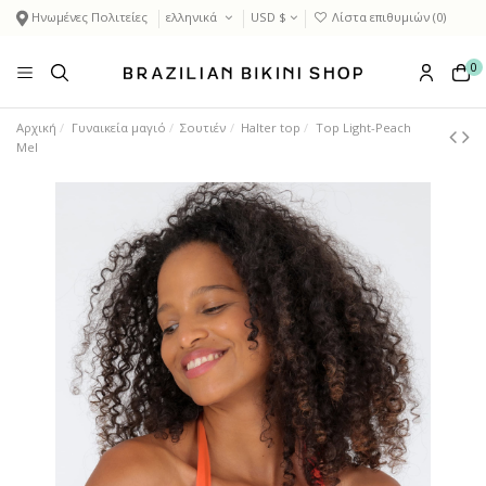
Ηνωμένες Πολιτείες
ελληνικά
USD $
Λίστα επιθυμιών (
0
)
0
Αρχική
Γυναικεία μαγιό
Σουτιέν
Halter top
Top Light-Peach
Mel