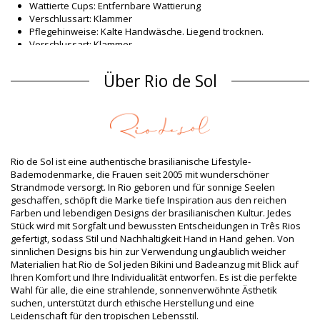
Wattierte Cups: Entfernbare Wattierung
Verschlussart: Klammer
Pflegehinweise: Kalte Handwäsche. Liegend trocknen.
Verschlussart: Klammer
Herkunft: In Brasilien hergestellt
Bikini-Tops Rot Rio de Sol
Über Rio de Sol
Material Oberstoff
Material Oberstoff: 84% Biodegradable Nylon (AMNI SOUL ECO),
16% Spandex (LYCRA) - OEKO-TEX - Chlorine Resistant
Futter: 84% Biodegradable Nylon (AMNI SOUL ECO), 16%
Spandex (LYCRA) - OEKO-TEX - Chlorine Resistant
Rio de Sol ist eine authentische brasilianische Lifestyle-
UV-Schutz: UPF 50+
Bademodenmarke, die Frauen seit 2005 mit wunderschöner
Produktinformation
Strandmode versorgt. In Rio geboren und für sonnige Seelen
geschaffen, schöpft die Marke tiefe Inspiration aus den reichen
Abteilung: Damen, Bikini-Tops
Farben und lebendigen Designs der brasilianischen Kultur. Jedes
Verpackung beinhaltet: 1 x Bikini-Tops (Andere Accessoires
Stück wird mit Sorgfalt und bewussten Entscheidungen in Três Rios
nicht eingeschlossen)
gefertigt, sodass Stil und Nachhaltigkeit Hand in Hand gehen. Von
HS CODE: 6112.41.0010
sinnlichen Designs bis hin zur Verwendung unglaublich weicher
SKU: 1981124164
Materialien hat Rio de Sol jeden Bikini und Badeanzug mit Blick auf
EAN: XS (7899810367372), S (7899810367389), M (7899810367396),
Ihren Komfort und Ihre Individualität entworfen. Es ist die perfekte
L (7899810367402), XL (7899810367419)
Wahl für alle, die eine strahlende, sonnenverwöhnte Ästhetik
Gewicht: 55g / 0.12lb / 1.94oz
suchen, unterstützt durch ethische Herstellung und eine
Retuschierte Fotos
Leidenschaft für den tropischen Lebensstil.