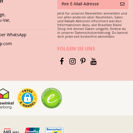
rl
Jetzt für unseren Newsletter anmelden und
ge,
vor allen anderen über Neuheiten, Sales
u-Var,
und Rabatt-Aktionen informiert werden.
Informationen dazu, wie Brazilian Bikini
Shop mit deinen Daten umgeht, findest du
in unserer Datenschutzerklärung. Du kannst
über WhatsApp
dich jederzeit kostenfrei abmelden.
amit dieser einige Jahre gebrauchsfähig bleibt?
hop.com
FOLGEN SIE UNS
berflächen wie Beton, Steine (z. B. Swimmingpool-Umrandungen)
dwäsche. Nie scharfe Waschmittel benutzen wie Fleckentferner.
 und feucht liegen. Warum? Die Prints und Muster können
schen.
n abzuraten. Sie können die Farbe zerstören. Es ist besser, Ihre
m ein, um das überschüssige Wasser zu entfernen. Legen Sie ihn
einen Trockner benutzen.