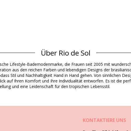
Über Rio de Sol
Material Oberstoff
ianische Lifestyle-Bademodenmarke, die Frauen seit 2005 mit wunders
EX - Chlorine Resistant
iration aus den reichen Farben und lebendigen Designs der brasilianis
dex (LYCRA) - OEKO-TEX - Chlorine Resistant
odass Stil und Nachhaltigkeit Hand in Hand gehen. Von sinnlichen Desi
ck auf Ihren Komfort und Ihre Individualität entworfen. Es ist die pe
Produktinformation
ellung und eine Leidenschaft für den tropischen Lebensstil.
cht eingeschlossen)
3330), L (7899810253347), XL (7899810253354)
KONTAKTIERE UNS