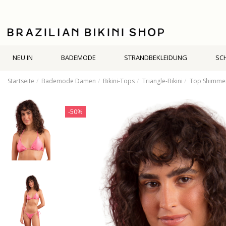
NEU IN
BADEMODE
STRANDBEKLEIDUNG
SC
Startseite
Bademode Damen
Bikini-Tops
Triangle-Bikini
Top Shimmer-
-50%