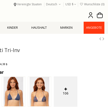
Vereinigte Staaten
Deutsch
USD $
Wunschliste (
0
)
KINDER
HAUSHALT
MARKEN
ANGEBOTE
 Tri-Inv
4,38 $
ar
106