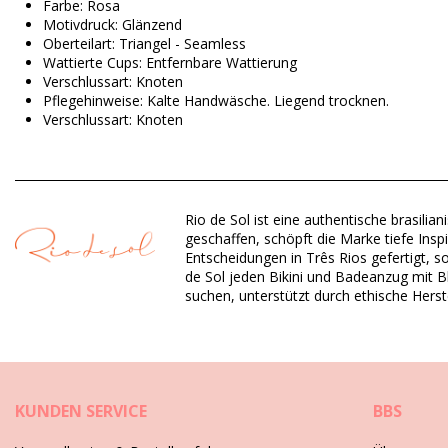
Farbe: Rosa
Motivdruck: Glänzend
Oberteilart: Triangel - Seamless
Wattierte Cups: Entfernbare Wattierung
Verschlussart: Knoten
Pflegehinweise: Kalte Handwäsche. Liegend trocknen.
Verschlussart: Knoten
Herkunft: In Brasilien hergestellt
Bikini-Tops Rosa Rio de Sol
Rio de Sol ist eine authentische brasil
Material Oberstoff: 84% Nylon, 16% Spandex (LYCRA) - OEKO-T
geschaffen, schöpft die Marke tiefe Insp
Futter: 84% Biodegradable Nylon (AMNI SOUL ECO), 16% Span
Entscheidungen in Três Rios gefertigt, s
UV-Schutz: UPF 50+
de Sol jeden Bikini und Badeanzug mit Bli
suchen, unterstützt durch ethische Herst
Abteilung: Damen, Bikini-Tops
Verpackung beinhaltet: 1 x Bikini-Tops (Andere Accessoires ni
HS CODE: 6112.41.0010
SKU: 1981118773
EAN: XS (7899810253316), S (7899810253323), M (789981025
KUNDEN SERVICE
BBS
Gewicht: 55g / 0.12lb / 1.94oz
Print ist nicht exakt und kann je nach Schnitt variieren