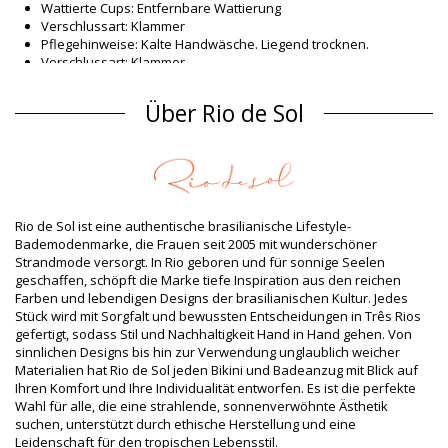
Wattierte Cups: Entfernbare Wattierung
Verschlussart: Klammer
Pflegehinweise: Kalte Handwäsche. Liegend trocknen.
Verschlussart: Klammer
Herkunft: In Brasilien hergestellt
Bikini-Tops Rot Rio de Sol
Über Rio de Sol
Material Oberstoff
Material Oberstoff: 84% Biodegradable Nylon (AMNI SOUL ECO),
16% Spandex (LYCRA) - OEKO-TEX - Chlorine Resistant
Futter: 84% Biodegradable Nylon (AMNI SOUL ECO), 16%
Spandex (LYCRA) - OEKO-TEX - Chlorine Resistant
Rio de Sol ist eine authentische brasilianische Lifestyle-
UV-Schutz: UPF 50+
Bademodenmarke, die Frauen seit 2005 mit wunderschöner
Produktinformation
Strandmode versorgt. In Rio geboren und für sonnige Seelen
geschaffen, schöpft die Marke tiefe Inspiration aus den reichen
Abteilung: Damen, Bikini-Tops
Farben und lebendigen Designs der brasilianischen Kultur. Jedes
Verpackung beinhaltet: 1 x Bikini-Tops (Andere Accessoires
Stück wird mit Sorgfalt und bewussten Entscheidungen in Três Rios
nicht eingeschlossen)
gefertigt, sodass Stil und Nachhaltigkeit Hand in Hand gehen. Von
HS CODE: 6112.41.0010
sinnlichen Designs bis hin zur Verwendung unglaublich weicher
SKU: 1981124179
Materialien hat Rio de Sol jeden Bikini und Badeanzug mit Blick auf
EAN: XS (7899810368447), S (7899810368454), M (7899810368461),
Ihren Komfort und Ihre Individualität entworfen. Es ist die perfekte
L (7899810368478), XL (7899810368485)
Wahl für alle, die eine strahlende, sonnenverwöhnte Ästhetik
Gewicht: 55g / 0.12lb / 1.94oz
suchen, unterstützt durch ethische Herstellung und eine
Retuschierte Fotos
Leidenschaft für den tropischen Lebensstil.