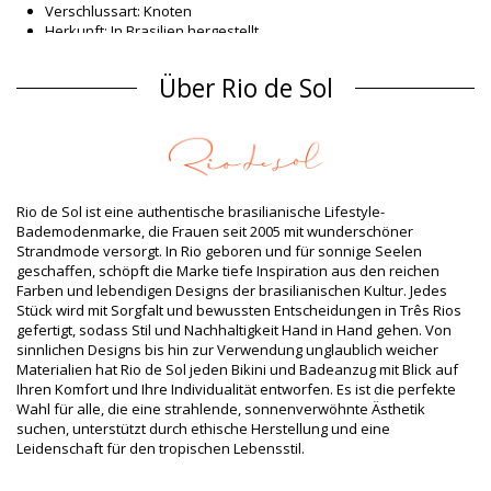
Verschlussart: Knoten
Herkunft: In Brasilien hergestellt
Bikini-Tops Vielfarbig Rio de Sol
Über Rio de Sol
Material Oberstoff
Material Oberstoff: 84% Biodegradable Nylon (AMNI SOUL ECO),
16% Spandex (LYCRA) - OEKO-TEX - Chlorine Resistant
Futter: 84% Biodegradable Nylon (AMNI SOUL ECO), 16%
Spandex (LYCRA) - OEKO-TEX - Chlorine Resistant
UV-Schutz: UPF 50+
Rio de Sol ist eine authentische brasilianische Lifestyle-
Produktinformation
Bademodenmarke, die Frauen seit 2005 mit wunderschöner
Strandmode versorgt. In Rio geboren und für sonnige Seelen
Abteilung: Damen, Bikini-Tops
geschaffen, schöpft die Marke tiefe Inspiration aus den reichen
Verpackung beinhaltet: 1 x Bikini-Tops (Andere Accessoires
Farben und lebendigen Designs der brasilianischen Kultur. Jedes
nicht eingeschlossen)
Stück wird mit Sorgfalt und bewussten Entscheidungen in Três Rios
HS CODE: 6112.41.0010
gefertigt, sodass Stil und Nachhaltigkeit Hand in Hand gehen. Von
SKU: 1981121422
sinnlichen Designs bis hin zur Verwendung unglaublich weicher
EAN: XS (7899810306258), S (7899810306265), M (7899810306272),
Materialien hat Rio de Sol jeden Bikini und Badeanzug mit Blick auf
L (7899810306289), XL (7899810306296)
Ihren Komfort und Ihre Individualität entworfen. Es ist die perfekte
Gewicht: 55g / 0.12lb / 1.94oz
Wahl für alle, die eine strahlende, sonnenverwöhnte Ästhetik
Print ist nicht exakt und kann je nach Schnitt variieren
suchen, unterstützt durch ethische Herstellung und eine
Retuschierte Fotos
Leidenschaft für den tropischen Lebensstil.
Wasch- & Pflegeanleitung