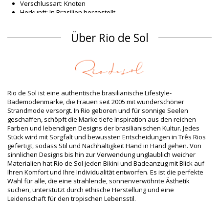
Verschlussart: Knoten
Herkunft: In Brasilien hergestellt
Bikini-Tops Rot Rio de Sol
Über Rio de Sol
Material Oberstoff
Material Oberstoff: 84% Biodegradable Nylon (AMNI SOUL ECO),
16% Spandex (LYCRA) - OEKO-TEX - Chlorine Resistant
Futter: 84% Biodegradable Nylon (AMNI SOUL ECO), 16%
Spandex (LYCRA) - OEKO-TEX - Chlorine Resistant
UV-Schutz: UPF 50+
Rio de Sol ist eine authentische brasilianische Lifestyle-
Produktinformation
Bademodenmarke, die Frauen seit 2005 mit wunderschöner
Strandmode versorgt. In Rio geboren und für sonnige Seelen
Abteilung: Damen, Bikini-Tops
geschaffen, schöpft die Marke tiefe Inspiration aus den reichen
Verpackung beinhaltet: 1 x Bikini-Tops (Andere Accessoires
Farben und lebendigen Designs der brasilianischen Kultur. Jedes
nicht eingeschlossen)
Stück wird mit Sorgfalt und bewussten Entscheidungen in Três Rios
HS CODE: 6112.41.0010
gefertigt, sodass Stil und Nachhaltigkeit Hand in Hand gehen. Von
SKU: 1981124524
sinnlichen Designs bis hin zur Verwendung unglaublich weicher
EAN: XS (7899810379627), S (7899810379610), M (7899810379481),
Materialien hat Rio de Sol jeden Bikini und Badeanzug mit Blick auf
L (7899810379498), XL (7899810379504)
Ihren Komfort und Ihre Individualität entworfen. Es ist die perfekte
Gewicht: 55g / 0.12lb / 1.94oz
Wahl für alle, die eine strahlende, sonnenverwöhnte Ästhetik
Print ist nicht exakt und kann je nach Schnitt variieren
suchen, unterstützt durch ethische Herstellung und eine
Retuschierte Fotos
Leidenschaft für den tropischen Lebensstil.
Wasch- & Pflegeanleitung