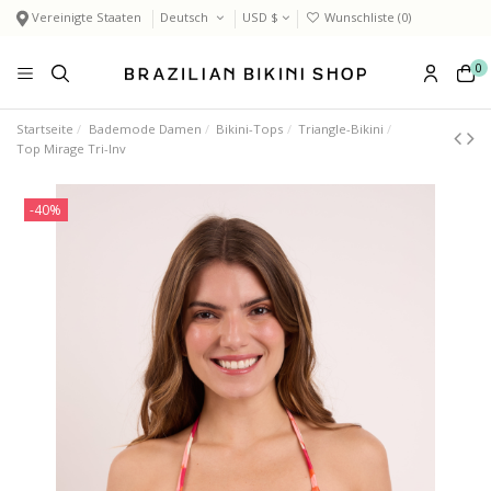
Vereinigte Staaten
Deutsch
USD $
Wunschliste (
0
)
0
Startseite
Bademode Damen
Bikini-Tops
Triangle-Bikini
Top Mirage Tri-Inv
-40%