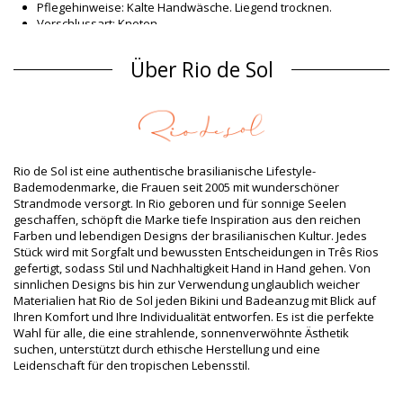
Pflegehinweise: Kalte Handwäsche. Liegend trocknen.
Verschlussart: Knoten
Herkunft: In Brasilien hergestellt
Bikini-Tops Lila Rio de Sol
Über Rio de Sol
Material Oberstoff
Material Oberstoff: 84% Biodegradable Nylon (AMNI SOUL ECO),
16% Spandex (LYCRA) - OEKO-TEX - Chlorine Resistant
Futter: 84% Biodegradable Nylon (AMNI SOUL ECO), 16%
Spandex (LYCRA) - OEKO-TEX - Chlorine Resistant
Rio de Sol ist eine authentische brasilianische Lifestyle-
UV-Schutz: UPF 50+
Bademodenmarke, die Frauen seit 2005 mit wunderschöner
Produktinformation
Strandmode versorgt. In Rio geboren und für sonnige Seelen
geschaffen, schöpft die Marke tiefe Inspiration aus den reichen
Abteilung: Damen, Bikini-Tops
Farben und lebendigen Designs der brasilianischen Kultur. Jedes
Verpackung beinhaltet: 1 x Bikini-Tops (Andere Accessoires
Stück wird mit Sorgfalt und bewussten Entscheidungen in Três Rios
nicht eingeschlossen)
gefertigt, sodass Stil und Nachhaltigkeit Hand in Hand gehen. Von
HS CODE: 6112.41.0010
sinnlichen Designs bis hin zur Verwendung unglaublich weicher
SKU: 1981123859
Materialien hat Rio de Sol jeden Bikini und Badeanzug mit Blick auf
EAN: XS (7899810352392), S (7899810352408), M (7899810352415),
Ihren Komfort und Ihre Individualität entworfen. Es ist die perfekte
L (7899810352422), XL (7899810352590)
Wahl für alle, die eine strahlende, sonnenverwöhnte Ästhetik
Gewicht: 55g / 0.12lb / 1.94oz
suchen, unterstützt durch ethische Herstellung und eine
Retuschierte Fotos
Leidenschaft für den tropischen Lebensstil.
Wasch- & Pflegeanleitung