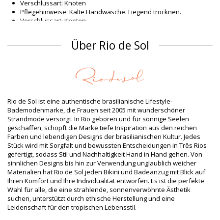
Verschlussart: Knoten
Pflegehinweise: Kalte Handwäsche. Liegend trocknen.
Verschlussart: Knoten
Herkunft: In Brasilien hergestellt
Bikini-Tops Vielfarbig Rio de Sol SUMMER
Über Rio de Sol
Material Oberstoff
Material Oberstoff: 81% Polyamide 9% Elastane 9% Polyester
Futter: 84% Polyamide, 16% Elastane - Oeko-Tex
UV-Schutz: UPF 50+
Produktinformation
Rio de Sol ist eine authentische brasilianische Lifestyle-
Bademodenmarke, die Frauen seit 2005 mit wunderschöner
Abteilung: Damen, Bikini-Tops
Strandmode versorgt. In Rio geboren und für sonnige Seelen
Verpackung beinhaltet: 1 x Bikini-Tops (Andere Accessoires
geschaffen, schöpft die Marke tiefe Inspiration aus den reichen
nicht eingeschlossen)
Farben und lebendigen Designs der brasilianischen Kultur. Jedes
HS CODE: 6112.41.0010
Stück wird mit Sorgfalt und bewussten Entscheidungen in Três Rios
SKU: 1981122548
gefertigt, sodass Stil und Nachhaltigkeit Hand in Hand gehen. Von
EAN: XS (7899810323170), S (7899810323187), M (7899810323194),
sinnlichen Designs bis hin zur Verwendung unglaublich weicher
L (7899810323200), XL (7899810323217)
Materialien hat Rio de Sol jeden Bikini und Badeanzug mit Blick auf
Gewicht: 55g / 0.12lb / 1.94oz
Ihren Komfort und Ihre Individualität entworfen. Es ist die perfekte
Print ist nicht exakt und kann je nach Schnitt variieren
Wahl für alle, die eine strahlende, sonnenverwöhnte Ästhetik
Retuschierte Fotos
suchen, unterstützt durch ethische Herstellung und eine
Wasch- & Pflegeanleitung
Leidenschaft für den tropischen Lebensstil.