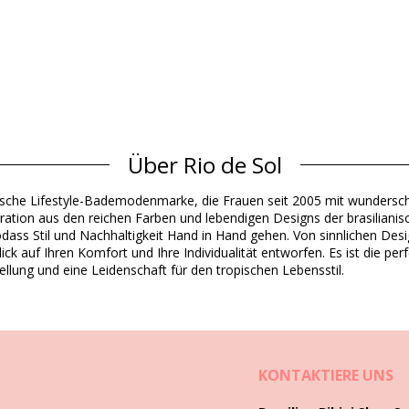
Über Rio de Sol
Material Oberstoff
ianische Lifestyle-Bademodenmarke, die Frauen seit 2005 mit wunders
 Chlorine Resistant
iration aus den reichen Farben und lebendigen Designs der brasilianis
odass Stil und Nachhaltigkeit Hand in Hand gehen. Von sinnlichen Desi
ck auf Ihren Komfort und Ihre Individualität entworfen. Es ist die pe
Produktinformation
ellung und eine Leidenschaft für den tropischen Lebensstil.
cht eingeschlossen)
6430), L (7899810256447), XL (7899810256454)
KONTAKTIERE UNS