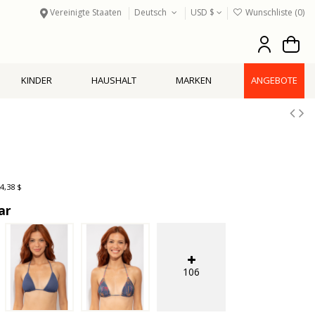
Vereinigte Staaten
Deutsch
USD $
Wunschliste (
0
)
KINDER
HAUSHALT
MARKEN
ANGEBOTE
4,38 $
ar
106