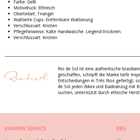
Farbe: Gelb
Motivdruck: Ethnisch
Oberteilart: Triangel
Wattierte Cups: Entfernbare Wattierung
Verschlussart: Knoten
Pflegehinweise: Kalte Handwäsche. Liegend trocknen.
Verschlussart: Knoten
Herkunft: In Brasilien hergestellt
Bikini-Tops Gelb Rio de Sol
Rio de Sol ist eine authentische brasil
Material Oberstoff: 84% Polyamide, 16% Elastane - OEKO-TEX -
geschaffen, schöpft die Marke tiefe Insp
Futter: 84% Polyamide, 16% Elastane - Oeko-Tex
Entscheidungen in Três Rios gefertigt, s
UV-Schutz: UPF 50+
de Sol jeden Bikini und Badeanzug mit Bli
suchen, unterstützt durch ethische Herst
Abteilung: Damen, Bikini-Tops
Verpackung beinhaltet: 1 x Bikini-Tops (Andere Accessoires ni
HS CODE: 6112.41.0010
SKU: 1981118835
EAN: XS (7899810256416), S (7899810256423), M (789981025
KUNDEN SERVICE
BBS
Gewicht: 55g / 0.12lb / 1.94oz
Print ist nicht exakt und kann je nach Schnitt variieren