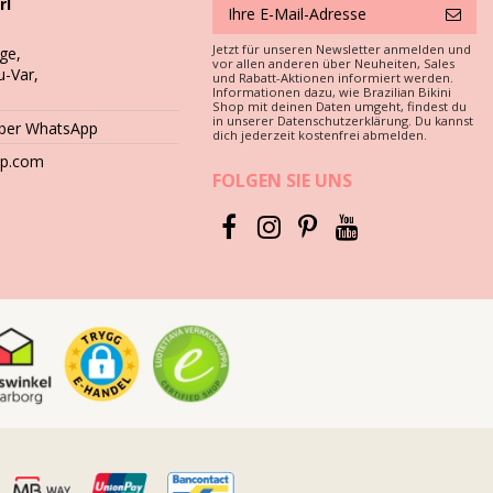
rl
Jetzt für unseren Newsletter anmelden und
ge,
vor allen anderen über Neuheiten, Sales
u-Var,
und Rabatt-Aktionen informiert werden.
Informationen dazu, wie Brazilian Bikini
Shop mit deinen Daten umgeht, findest du
in unserer Datenschutzerklärung. Du kannst
über WhatsApp
dich jederzeit kostenfrei abmelden.
amit dieser einige Jahre gebrauchsfähig bleibt?
hop.com
FOLGEN SIE UNS
berflächen wie Beton, Steine (z. B. Swimmingpool-Umrandungen)
dwäsche. Nie scharfe Waschmittel benutzen wie Fleckentferner.
 und feucht liegen. Warum? Die Prints und Muster können
schen.
n abzuraten. Sie können die Farbe zerstören. Es ist besser, Ihre
m ein, um das überschüssige Wasser zu entfernen. Legen Sie ihn
einen Trockner benutzen.